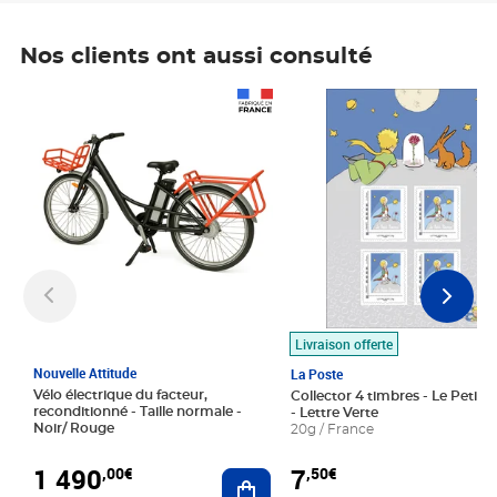
Nos clients ont aussi consulté
Prix 1 490,00€
Prix 7,50€
Livraison offerte
Nouvelle Attitude
La Poste
Vélo électrique du facteur,
Collector 4 timbres - Le Petit P
reconditionné - Taille normale -
- Lettre Verte
Noir/ Rouge
20g / France
1 490
7
,00€
,50€
Ajouter au panier