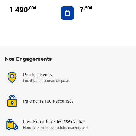
1 490
7
,00€
,50€
Ajouter au panier
Nos Engagements
Proche de vous
Localiser un bureau de poste
Paiements 100% sécurisés
Livraison offerte dès 25€ d'achat
Hors livres et hors produits marketplace