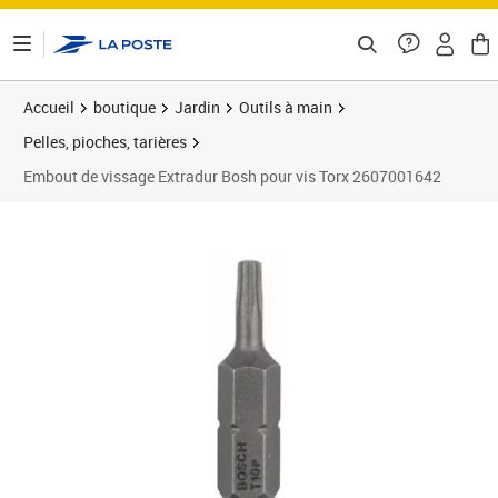
ontenu de la page
Accueil
boutique
Jardin
Outils à main
Pelles, pioches, tarières
Embout de vissage Extradur Bosh pour vis Torx 2607001642
Prix 11,78€
Prix 1
Prix 1