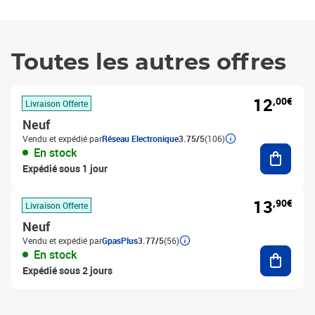
Toutes les autres offres
12
,00€
Livraison Offerte
Neuf
Vendu et expédié par
Réseau Electronique
3.75/5
(106)
Ajouter
En stock
Expédié sous 1 jour
13
,90€
Livraison Offerte
Neuf
Vendu et expédié par
GpasPlus
3.77/5
(56)
Ajouter
En stock
Expédié sous 2 jours