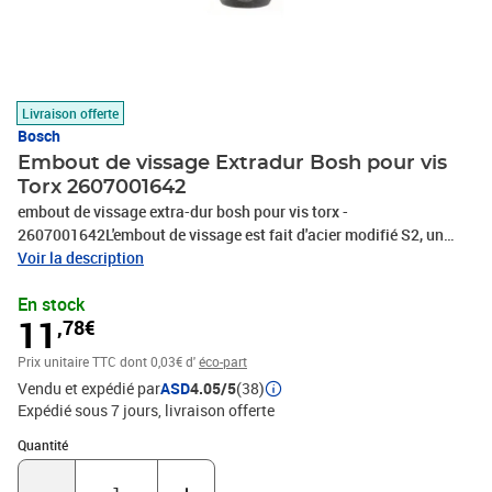
Livraison offerte
Bosch
Embout de vissage Extradur Bosh pour vis
Torx 2607001642
embout de vissage extra-dur bosh pour vis torx -
2607001642L'embout de vissage est fait d'acier modifié S2, un
processus de traitement thermique optimisé confère à l'embout
Voir la description
une qualité extra-dure pour d'excellentes performances quelle que
En stock
soit la tâche. La zone de torsion conique de l'embout absorbe la
11
,78€
force et les vibrations du vissage, ce qui améliore l'absorption des
pics de couple. De plus, l'embout est doté d'une queue hexagonale
Prix unitaire TTC
dont 0,03€ d'
éco-part
1/4'' pour un vissage universel avec les visseuses et perceuses-
Vendu et expédié par
ASD
4.05/5
(38)
visseuses. Caractéristiques techniques :Type de métal : Acier
Expédié sous 7 jours
livraison offerte
modifié S2Zone de torsion conique pour l'amélioration
d'absorption des pics de couple
Quantité : 1
Quantité