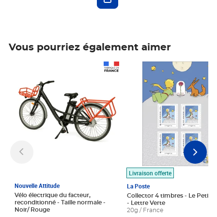
Vous pourriez également aimer
Prix 1 490,00€
Prix 7,50€
Livraison offerte
Nouvelle Attitude
La Poste
Vélo électrique du facteur,
Collector 4 timbres - Le Petit P
reconditionné - Taille normale -
- Lettre Verte
Noir/ Rouge
20g / France