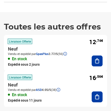
Toutes les autres offres
12
,74€
Livraison Offerte
Neuf
Vendu et expédié par
GpasPlus
3.77/5
(56)
Ajouter
En stock
Expédié sous 2 jours
16
,56€
Livraison Offerte
Neuf
Vendu et expédié par
ASD
4.05/5
(38)
Ajouter
En stock
Expédié sous 11 jours