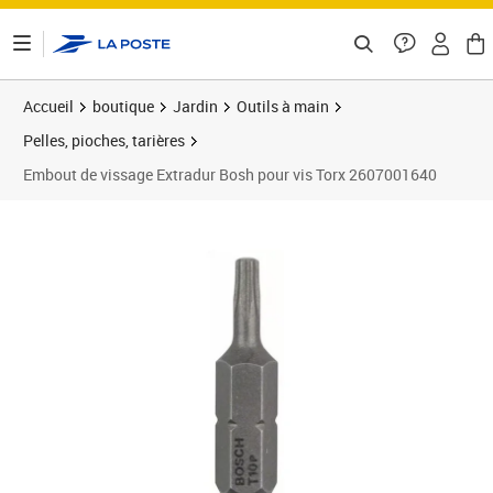
ontenu de la page
Accueil
boutique
Jardin
Outils à main
Pelles, pioches, tarières
Embout de vissage Extradur Bosh pour vis Torx 2607001640
Prix barré 12,99 €
Prix 12,00€
Prix 1
Prix 1