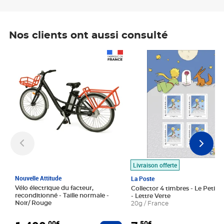
Nos clients ont aussi consulté
Prix 1 490,00€
Prix 7,50€
Livraison offerte
Nouvelle Attitude
La Poste
Vélo électrique du facteur,
Collector 4 timbres - Le Petit P
reconditionné - Taille normale -
- Lettre Verte
Noir/ Rouge
20g / France
,00€
,50€
Ajouter au panier