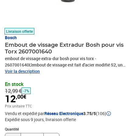
Livraison offerte
Bosch
Embout de vissage Extradur Bosh pour vis
Torx 2607001640
embout de vissage extra-dur bosh pour vis torx -
2607001640L'embout de vissage est fait d'acier modifié S2, un
processus de traitement thermique optimisé confère à l'embout
Voir la description
une qualité extra-dure pour d'excellentes performances quelle que
En stock
soit la tâche. La zone de torsion conique de l'embout absorbe la
12,99 €
force et les vibrations du vissage, ce qui améliore l'absorption des
-7%
12
,00€
pics de couple. De plus, l'embout est doté d'une queue hexagonale
1/4'' pour un vissage universel avec les visseuses et perceuses-
Prix unitaire TTC
visseuses. Caractéristiques techniques :Type de métal : Acier
Vendu et expédié par
Réseau Electronique
3.75/5
(106)
modifié S2Zone de torsion conique pour l'amélioration
Expédié sous 9 jours
livraison offerte
d'absorption des pics de couple
Quantité : 1
Quantité