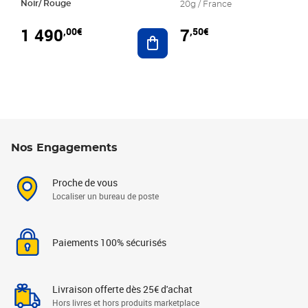
Noir/ Rouge
20g / France
1 490
7
,00€
,50€
Ajouter au panier
Nos Engagements
Proche de vous
Localiser un bureau de poste
Paiements 100% sécurisés
Livraison offerte dès 25€ d'achat
Hors livres et hors produits marketplace