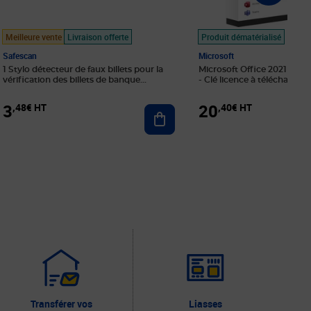
Meilleure vente
Livraison offerte
Produit dématérialisé
Safescan
Microsoft
1 Stylo détecteur de faux billets pour la
Microsoft Office 2021 Profe
vérification des billets de banque
- Clé licence à télécharger
Safescan 30
3
20
,48€ HT
,40€ HT
r au panier
Ajouter au panier
Transférer vos
Liasses