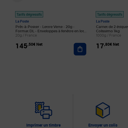
Tarifs dégressifs
Tarifs dégressifs
La Poste
La Poste
Prêt-à-Poster - Lettre Verte - 20g -
Carnet de 2 étique
Format DL - Enveloppes à fenêtre en lot
Colissimo 1kg
de 100
20g / France
1000g / France
145
17
,50€ Net
,80€ Net
Ajouter au panier
Imprimer un timbre
Envoyer un colis