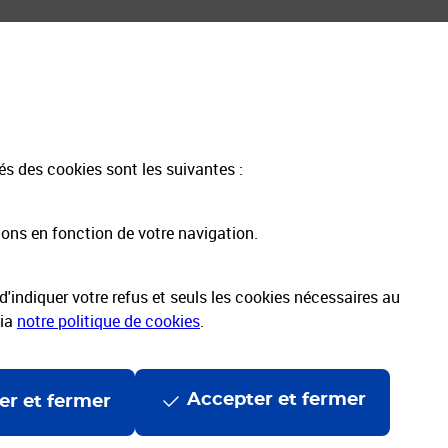
Informations & Assistance
Les avantages de Mon Compte Pro
Tarifs postaux | Catalogue intégral
Grilles tarifaires Courrier
tés des cookies sont les suivantes :
Grilles tarifaires Colis
Aide et contact
ions en fonction de votre navigation.
'indiquer votre refus et seuls les cookies nécessaires au
via
notre politique de cookies
.
Accepter et fermer
er et fermer
ccessibilité
Accessibilité App Pro
Espace sourds et malentendants
onnelles et cookies
Politique de protection des données
Cyber17