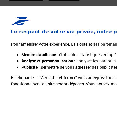
Services Pros
Envois C
Déménagement/Absence
Timbres
Le respect de votre vie privée, notre p
Vendre sur la Marketplace
Mon Timbre e
Activer mes Services Plus
Lettre Reco
Pour améliorer votre expérience, La Poste et
ses partenai
La Carte Pro
e-lettre rouge
Mesure d’audience
: établir des statistiques complém
Les Solutions de Gestion
Enveloppes p
Analyse et personnalisation
: analyser les parcours
Publicité
: permettre de vous adresser des publicités 
En cliquant sur "Accepter et fermer" vous acceptez tous l
fonctionnement du site seront déposés. Vous pouvez modi
Particuliers
Entreprises et Collectivités
Groupe La Poste
Plan du site
Menti