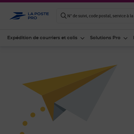
ontenu de la page
N° de suivi, code postal, service à la
Expédition de courriers et colis
Solutions Pro