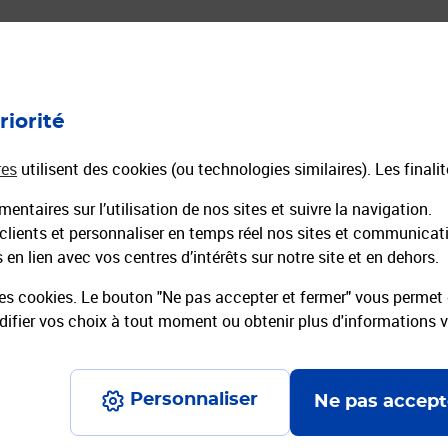
ourrier
Expéditions de Colis
Toutes nos offres colis
riorité
n Ligne
Comparateur colis
mmandée en Ligne
Envoyer un Colissimo
res
utilisent des cookies (ou technologies similaires). Les finali
Envoyer un Chronopost
entaires sur l’utilisation de nos sites et suivre la navigation.
réaffranchies
La Poste Pro Expéditions
 clients et personnaliser en temps réel nos sites et communicat
Emballages préaffranchis
en lien avec vos centres d’intérêts sur notre site et en dehors.
es cookies. Le bouton "Ne pas accepter et fermer" vous permet d
fier vos choix à tout moment ou obtenir plus d'informations 
Personnaliser
Ne pas accept
ons légales
Conditions contractuelles
Charte d’engagement
Charte d'a
Données pers