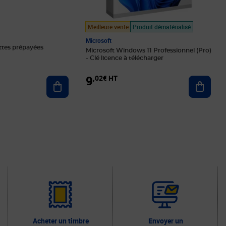
Meilleure vente
Produit dématérialisé
Microsoft
ttes prépayées
Microsoft Windows 11 Professionnel (Pro)
- Clé licence à télécharger
9
,02€ HT
Ajouter au panier
Ajoute
Acheter un timbre
Envoyer un