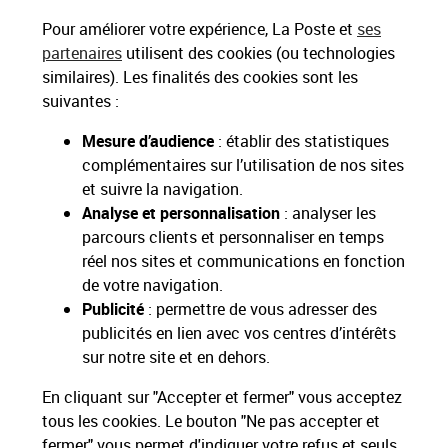
Paiements 100% sécurisés
Pour améliorer votre expérience, La Poste et
ses
partenaires
utilisent des cookies (ou technologies
similaires). Les finalités des cookies sont les
Livraison gratuite
suivantes :
Hors livres et hors produits marketplace
Mesure d’audience
: établir des statistiques
complémentaires sur l’utilisation de nos sites
Toutes nos apps
Applications La Poste
et suivre la navigation.
Analyse et personnalisation
: analyser les
parcours clients et personnaliser en temps
réel nos sites et communications en fonction
de votre navigation.
Restons connectés
Publicité
: permettre de vous adresser des
publicités en lien avec vos centres d’intérêts
Services Pros
sur notre site et en dehors.
En cliquant sur "Accepter et fermer" vous acceptez
Envois Courrier
tous les cookies. Le bouton "Ne pas accepter et
fermer" vous permet d'indiquer votre refus et seuls