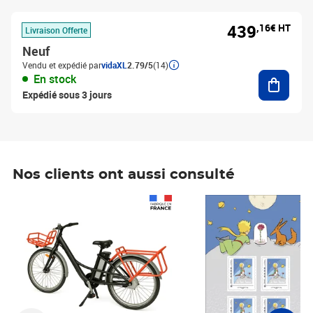
439
,16€ HT
Livraison Offerte
Neuf
Vendu et expédié par
vidaXL
2.79/5
(14)
Ajouter
En stock
Expédié sous 3 jours
Nos clients ont aussi consulté
Prix 1 241,67€ HT
Prix 6,25€ HT