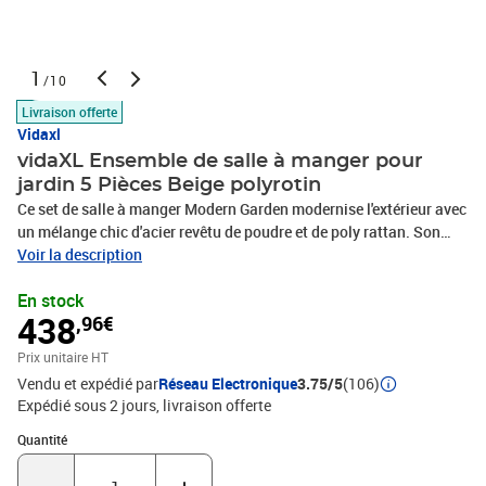
1
/10
Livraison offerte
Vidaxl
vidaXL Ensemble de salle à manger pour
jardin 5 Pièces Beige polyrotin
Ce set de salle à manger Modern Garden modernise l'extérieur avec
un mélange chic d'acier revêtu de poudre et de poly rattan. Son
style minimaliste est parfait pour les repas en plein air. Avec ses
Voir la description
lignes épurées, il crée une atmosphère accueillante, idéale pour
En stock
des moments en famille ou entre amis, que ce soit sous le soleil ou
438
,96€
dans un coin tranquille du jardin. Ce set ajoute une grande touche
moderne à ton espace extérieur, combinant fonctionnalité et
Prix unitaire HT
ambiance, transformant chaque repas à l'extérieur en fête.
Vendu et expédié par
Réseau Electronique
3.75/5
(106)
Construction moderne : Fabriqué soigneusement avec de l'acier
Expédié sous 2 jours
livraison offerte
revêtu de poudre et du poly rattan, garantissant solidité et style.
Cette combinaison fait que le set résiste à tout temps, promettant
Quantité : 1
Quantité
durabilité et une belle apparence pour tes repas en
extérieur.Confort amélioré : Le set inclut des coussins de siège de