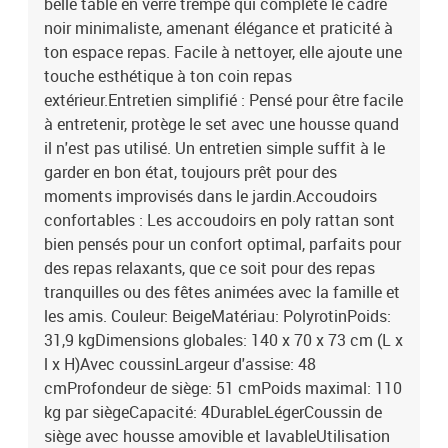
belle table en verre trempé qui complète le cadre
noir minimaliste, amenant élégance et praticité à
ton espace repas. Facile à nettoyer, elle ajoute une
touche esthétique à ton coin repas
extérieur.Entretien simplifié : Pensé pour être facile
à entretenir, protège le set avec une housse quand
il n'est pas utilisé. Un entretien simple suffit à le
garder en bon état, toujours prêt pour des
moments improvisés dans le jardin.Accoudoirs
confortables : Les accoudoirs en poly rattan sont
bien pensés pour un confort optimal, parfaits pour
des repas relaxants, que ce soit pour des repas
tranquilles ou des fêtes animées avec la famille et
les amis. Couleur: BeigeMatériau: PolyrotinPoids:
31,9 kgDimensions globales: 140 x 70 x 73 cm (L x
l x H)Avec coussinLargeur d'assise: 48
cmProfondeur de siège: 51 cmPoids maximal: 110
kg par siègeCapacité: 4DurableLégerCoussin de
siège avec housse amovible et lavableUtilisation