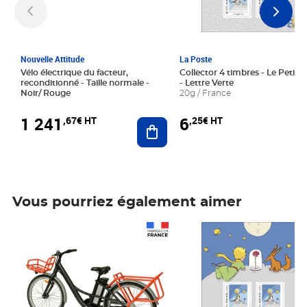
Nouvelle Attitude
La Poste
Vélo électrique du facteur,
Collector 4 timbres - Le Petit P
reconditionné - Taille normale -
- Lettre Verte
Noir/ Rouge
20g / France
1 241
6
,67€ HT
,25€ HT
Ajouter au panier
Vous pourriez également aimer
Prix 1 241,67€ HT
Prix 6,25€ HT