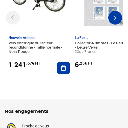
Nouvelle Attitude
La Poste
Vélo électrique du facteur,
Collector 4 timbres - Le Petit P
reconditionné - Taille normale -
- Lettre Verte
Noir/ Rouge
20g / France
1 241
6
,67€ HT
,25€ HT
Ajouter au panier
Nos engagements
Proche de vous