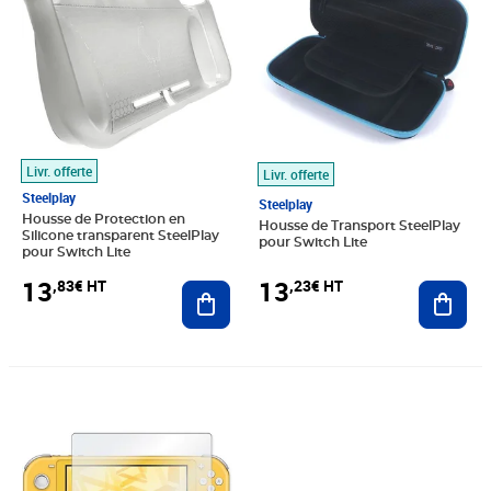
Livr. offerte
Livr. offerte
Steelplay
Steelplay
Housse de Protection en
Housse de Transport SteelPlay
Silicone transparent SteelPlay
pour Switch Lite
pour Switch Lite
13
13
,83€ HT
,23€ HT
Ajouter au panier
Ajout
Prix 13,23€ HT