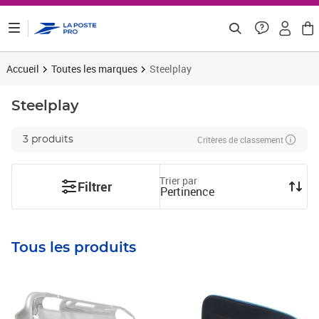
ontenu de la page
Accueil
Toutes les marques
Steelplay
Steelplay
Critères de classement
3 produits
Trier par
Filtrer
Pertinence
Tous les produits
Prix 13,83€ HT
Prix 13,23€ HT