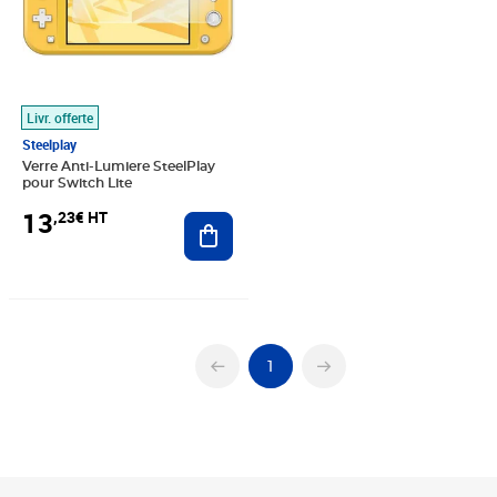
Livr. offerte
Steelplay
Verre Anti-Lumiere SteelPlay
pour Switch Lite
13
,23€ HT
Ajouter au panier
1