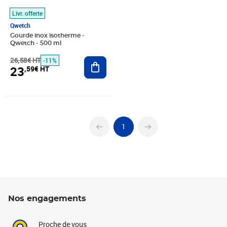
Livr. offerte
Qwetch
Gourde inox isotherme -
Qwetch - 500 ml
26,58€ HT
Ajouter au panier
-11%
23
,59€ HT
1
Nos engagements
Proche de vous