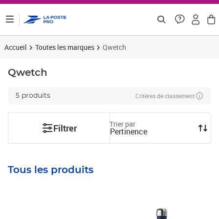
ontenu de la page
Accueil
Toutes les marques
Qwetch
Qwetch
Critères de classement
5 produits
Trier par
Filtrer
Pertinence
Tous les produits
Prix 26,39€ HT
Prix 26,33€ HT