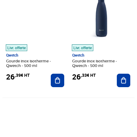
Livr. offerte
Livr. offerte
Qwetch
Qwetch
Gourde inox isotherme -
Gourde inox isotherme -
Qwetch - 500 ml
Qwetch - 500 ml
26
26
,39€ HT
,33€ HT
Ajouter au panier
Ajout
Prix 29,44€ HT
Prix 26,13€ HT