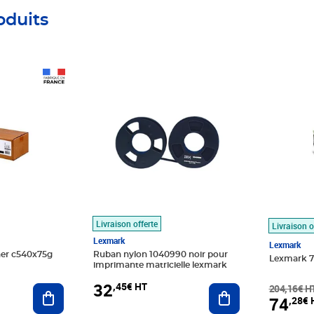
oduits
Prix 32,45€ HT
Prix barr
Prix 74,
Livraison offerte
Livraison o
Lexmark
Lexmark
er c540x75g
Ruban nylon 1040990 noir pour
Lexmark 7
imprimante matricielle lexmark
32
,45€ HT
Ajouter au panier
Ajouter au panier
204,16€ H
74
,28€ 