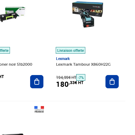
fferte
Livraison offerte
Lexmark
oner noir 51b2000
Lexmark Tambour X860H22G
HT
Ajouter au panier
194,99€ HT
Ajouter au
-7%
180
,33€ HT
é 424,99€ HT
,29€ HT
Prix 215,93€ HT