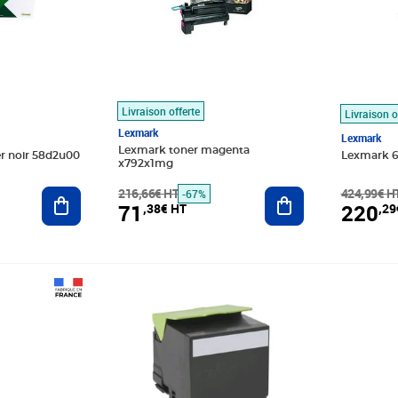
Livraison offerte
Livraison o
Lexmark
Lexmark
Lexmark toner magenta
r noir 58d2u00
Lexmark 6
x792x1mg
Ajouter au panier
216,66€ HT
Ajouter au panier
424,99€ H
-67%
71
220
,38€ HT
,29
Prix 93,48€ HT
Prix barr
Prix 284