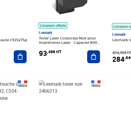
Livraison offerte
Livraison o
Lexmark
Lexmark
Toner Laser Corporate Noir pour
jaune c925x75g
Lexmark t
Imprimante Laser - Capacité 8000
pages LEXMARK
93
,48€ HT
Ajouter au panier
Ajouter au panier
434,99€ H
284
,64
9€ HT
Prix barré 241,66€ HT
Prix 144,35€ HT
Prix 478