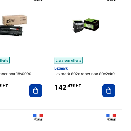
fferte
Livraison offerte
Lexmark
oner noir 18s0090
Lexmark 802x toner noir 80c2xk0
142
€ HT
,47€ HT
Ajouter au panier
Ajouter au
23€ HT
Prix barré 194,99€ HT
Prix 180,33€ HT