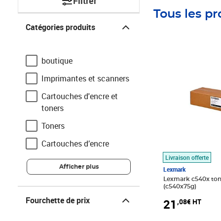
Filtrer
Tous les pr
Catégories produits
Catégories produits
Prix 21,08€ HT
boutique
Imprimantes et scanners
Cartouches d'encre et
toners
Toners
Cartouches d’encre
Livraison offerte
Afficher plus
Lexmark
Lexmark c540x ton
(c540x75g)
Fourchette de prix
Fourchette de prix
21
,08€ HT