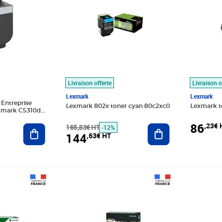
Livraison offerte
Livraison o
Lexmark
Lexmark
 Entreprise
Lexmark 802x toner cyan 80c2xc0
Lexmark t
xmark CS310dn,
86
,23€ 
Ajouter au panier
165,83€ HT
Ajouter au panier
-12%
144
,63€ HT
3€ HT
Prix barré 216,66€ HT
Prix 71,38€ HT
Prix barr
Prix 220