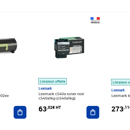
Prix 63,02€ HT
Prix 273
Livraison offerte
Livraison o
Lexmark
Lexmark
Lexmark c540a toner noir
602xe
Lexmark l
c540a1kg (c540a1kg)
63
273
,02€ HT
,11
Ajouter au panier
Ajouter au panier