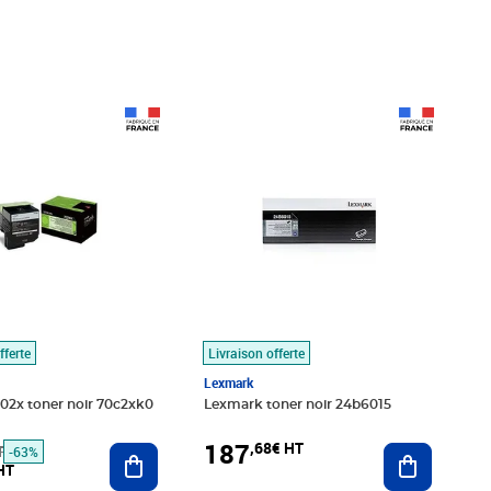
é 204,16€ HT
28€ HT
Prix 187,68€ HT
fferte
Livraison offerte
Lexmark
02x toner noir 70c2xk0
Lexmark toner noir 24b6015
187
,68€ HT
T
Ajouter au panier
Ajouter au
-63%
HT