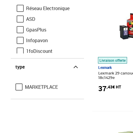
Réseau Electronique
ASD
GpasPlus
Infopavon
1foDiscount
Livraison offerte
type
Stock-Bureau
type
Lexmark
Lexmark 29 cartou
18c1429e
37
MARKETPLACE
,43€ HT
Prix barré 151,6
Prix 66,92€ HT