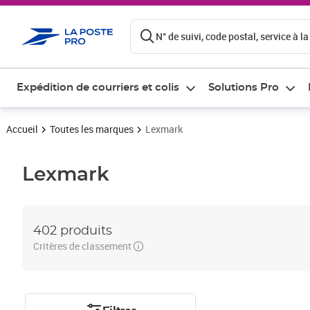
ontenu de la page
N° de suivi, code postal, service à la
Expédition de courriers et colis
Solutions Pro
Accueil
Toutes les marques
Lexmark
Lexmark
402 produits
Critères de classement