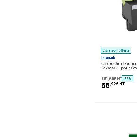
Livraison offerte
Lexmark
cartouche de toner
Lexmark - pour Le
702HKE LEXMARK
151,66€ HT
-55%
66
,92€ HT
Prix barré 535,8
Prix 421,40€ HT