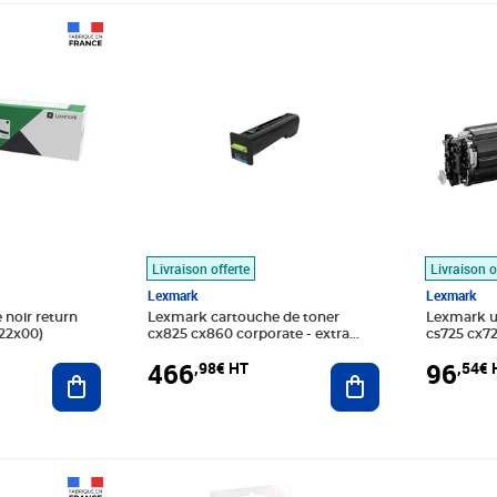
Prix 466,98€ HT
Prix 96,
Livraison offerte
Livraison o
Lexmark
Lexmark
noir return
Lexmark cartouche de toner
Lexmark unité d'image cs720
22x00)
cx825 cx860 corporate - extra
cs725 cx7
haute capacité 22k - cyan
150k - noir
466
96
,98€ HT
,54€ 
Ajouter au panier
Ajouter au panier
Prix barré 361,66€ HT
Prix 37,45€ HT
Prix 103