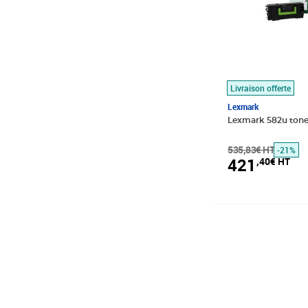
Livraison offerte
Lexmark
Lexmark 582u tone
535,83€ HT
-21%
421
,40€ HT
Prix 117,64€ HT