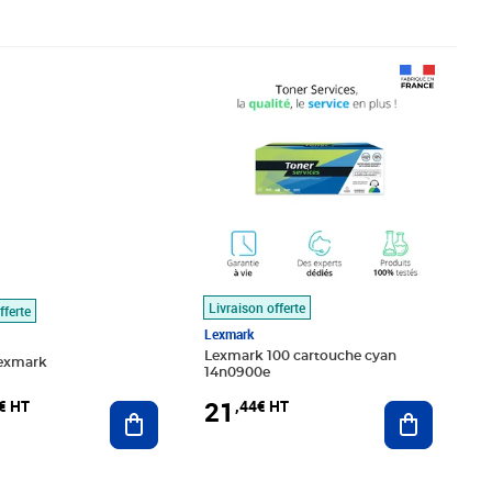
,11€ HT
Prix 21,44€ HT
Livraison offerte
fferte
Lexmark
Lexmark 100 cartouche cyan
exmark
14n0900e
21
€ HT
,44€ HT
Ajouter au panier
Ajouter au