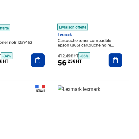
Livraison offerte
fferte
Lexmark
Cartouche toner compatible
oner noir 12a7462
epson t8651 cartouche noire
marque toner services
T
Ajouter au panier
412,49€ HT
Ajouter au
-34%
-86%
56
€ HT
,23€ HT
,70€ HT
Prix barré 234,99€ HT
Prix 93,18€ HT