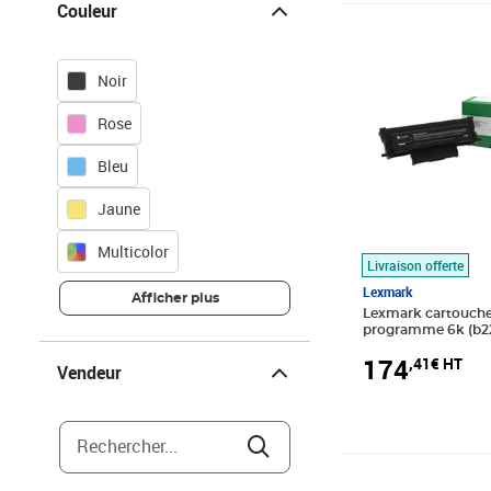
Couleur
Prix 174,41€ HT
Noir
Rose
Bleu
Jaune
Multicolor
Livraison offerte
Lexmark
Afficher plus
Lexmark cartouche 
programme 6k (b2
Vendeur
174
,41€ HT
Vendeur
Rechercher...
Prix 37,43€ HT