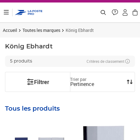
ontenu de la page
Accueil
Toutes les marques
König Ebhardt
König Ebhardt
Critères de classement
5 produits
Trier par
Filtrer
Pertinence
Tous les produits
Prix 46,03€ HT
Prix 14,51€ HT