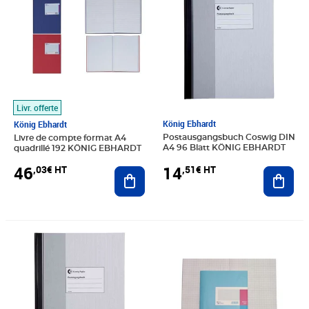
Livr. offerte
König Ebhardt
König Ebhardt
Postausgangsbuch Coswig DIN
Livre de compte format A4
A4 96 Blatt KÖNIG EBHARDT
quadrillé 192 KÖNIG EBHARDT
14
46
,51€ HT
,03€ HT
Ajout
Ajouter au panier
Prix 15,94€ HT
Prix barré 5,34€ HT
Prix 3,74€ HT