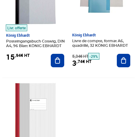
Livr. offerte
König Ebhardt
König Ebhardt
Livre de compte, format A6,
Posteingangsbuch Coswig, DIN
quadrillé, 32 KÖNIG EBHARDT
A4, 96 Blatt KÖNIG EBHARDT
15
,94€ HT
5,34€ HT
Ajout
Ajouter au panier
-29%
3
,74€ HT
Prix 9,42€ HT