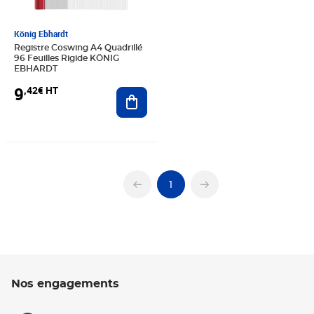
König Ebhardt
Registre Coswing A4 Quadrillé
96 Feuilles Rigide KÖNIG
EBHARDT
9
,42€ HT
Ajouter au panier
1
Nos engagements