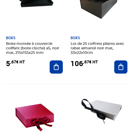
BOXS
BOXS
Boite montée à couvercle
Lot de 25 coffrets pliants avec
coiffant (boite cloche) a5, noir
rabat aimanté noir mat,
mat, 215x155x25 mm
33x22x10cm
5
106
,67€ HT
,67€ HT
Ajouter au panier
Ajout
Prix 120,00€ HT
Prix 4,42€ HT