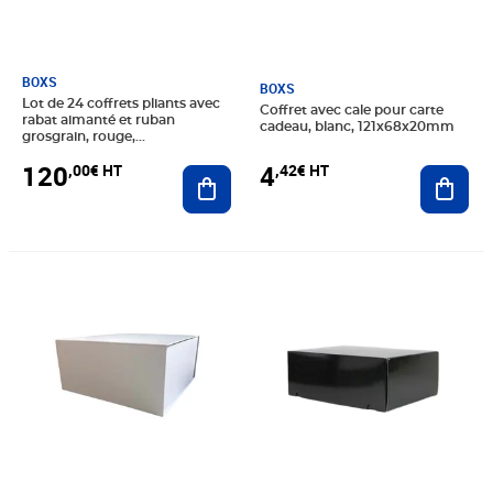
BOXS
BOXS
Lot de 24 coffrets pliants avec
Coffret avec cale pour carte
rabat aimanté et ruban
cadeau, blanc, 121x68x20mm
grosgrain, rouge,
218x205x60mm
120
4
,00€ HT
,42€ HT
Ajouter au panier
Ajout
Prix 89,17€ HT
Prix 53,33€ HT