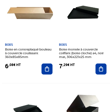
BOXS
BOXS
Boite en contreplaqué bouleau
Boite montée à couvercle
à couvercle coulissant
coiffant (boite cloche) a4, noir
360x85x85mm
mat, 306x221x25 mm
6
7
,08€ HT
,29€ HT
Ajouter au panier
Ajout
Prix 5,67€ HT
Prix 106,67€ HT