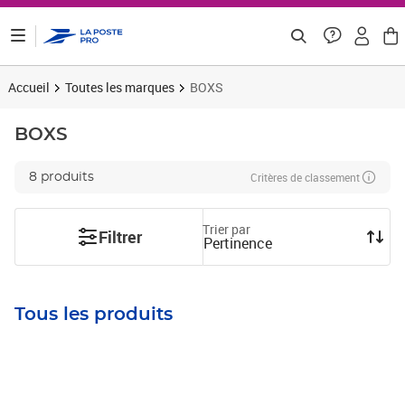
ontenu de la page
Accueil
Toutes les marques
BOXS
BOXS
Critères de classement
8 produits
Trier par
Filtrer
Pertinence
Tous les produits
Prix 6,08€ HT
Prix 7,29€ HT