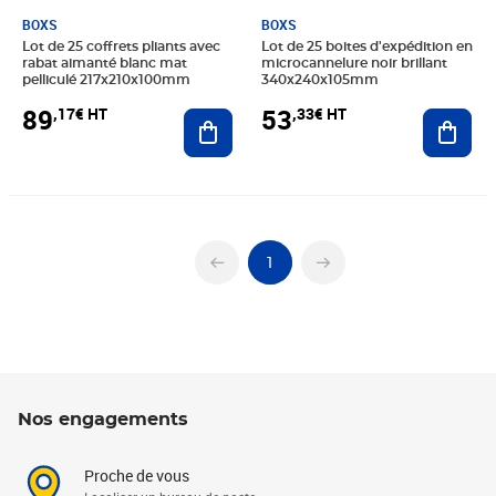
BOXS
BOXS
Lot de 25 coffrets pliants avec
Lot de 25 boites d'expédition en
rabat aimanté blanc mat
microcannelure noir brillant
pelliculé 217x210x100mm
340x240x105mm
89
53
,17€ HT
,33€ HT
Ajouter au panier
Ajout
1
Nos engagements
Proche de vous