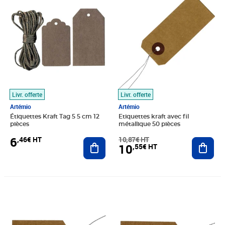
Livr. offerte
Livr. offerte
Artémio
Artémio
Étiquettes Kraft Tag 5 5 cm 12
Etiquettes kraft avec fil
pièces
métallique 50 pièces
6
,46€ HT
10,87€ HT
Ajouter au panier
Ajout
10
,55€ HT
Prix 9,94€ HT
Prix 9,84€ HT