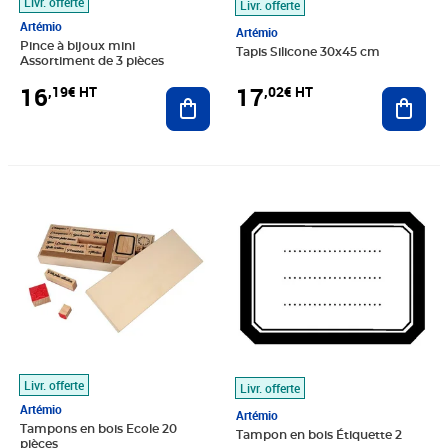
Livr. offerte
Livr. offerte
Artémio
Artémio
Pince à bijoux mini
Tapis Silicone 30x45 cm
Assortiment de 3 pièces
16
17
,19€ HT
,02€ HT
Ajouter au panier
Ajout
Prix 38,03€ HT
Prix 11,79€ HT
Livr. offerte
Livr. offerte
Artémio
Artémio
Tampons en bois Ecole 20
Tampon en bois Étiquette 2
pièces