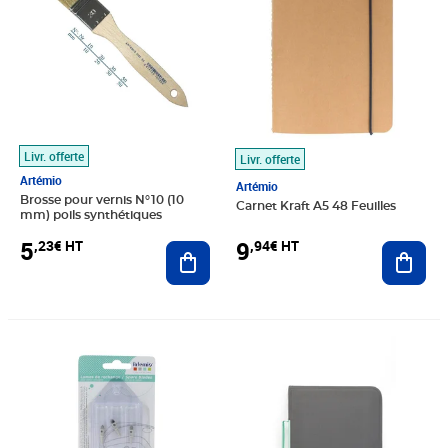
Livr. offerte
Livr. offerte
Artémio
Artémio
Brosse pour vernis N°10 (10
Carnet Kraft A5 48 Feuilles
mm) poils synthétiques
5
9
,23€ HT
,94€ HT
Ajouter au panier
Ajout
Prix 11,58€ HT
Prix 46,13€ HT