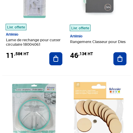
Livr. offerte
Livr. offerte
Artémio
Artémio
Lame de rechange pour cutter
Rangement Classeur pour Dies
circulaire 18004061
11
46
,58€ HT
,13€ HT
Ajouter au panier
Ajout
Prix 34,75€ HT
Prix 4,99€ HT