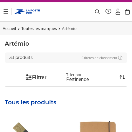
ontenu de la page
Accueil
Toutes les marques
Artémio
Artémio
Critères de classement
33 produits
Trier par
Filtrer
Pertinence
Tous les produits
Prix 5,23€ HT
Prix 9,94€ HT