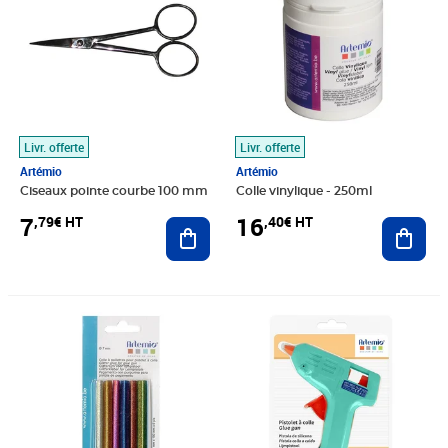
Livr. offerte
Livr. offerte
Artémio
Artémio
Ciseaux pointe courbe 100 mm
Colle vinylique - 250ml
7
16
,79€ HT
,40€ HT
Ajouter au panier
Ajout
Prix 4,72€ HT
Prix 11,28€ HT