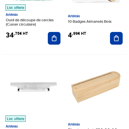
Livr. offerte
Artémio
Artémio
Outil de découpe de cercles
10 Badges Aimantés Bois
(Cutter circulaire)
4
34
,99€ HT
,75€ HT
Ajout
Ajouter au panier
Prix barré 11,58€ HT
Prix 11,35€ HT
Prix 6,99€ HT
Livr. offerte
Artémio
Artémio