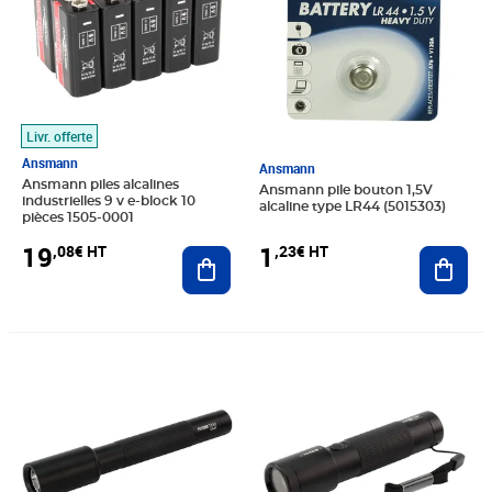
Livr. offerte
Ansmann
Ansmann
Ansmann piles alcalines
Ansmann pile bouton 1,5V
industrielles 9 v e-block 10
alcaline type LR44 (5015303)
pièces 1505-0001
1
19
,23€ HT
,08€ HT
Ajout
Ajouter au panier
Prix 17,10€ HT
Prix 22,88€ HT