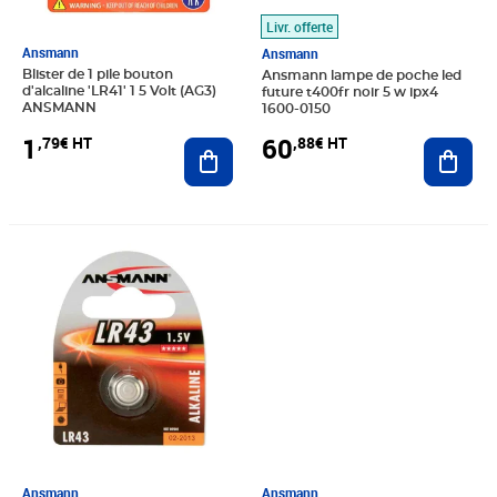
Livr. offerte
Ansmann
Ansmann
Blister de 1 pile bouton
Ansmann lampe de poche led
d'alcaline 'LR41' 1 5 Volt (AG3)
future t400fr noir 5 w ipx4
ANSMANN
1600-0150
1
60
,79€ HT
,88€ HT
Ajouter au panier
Ajout
Prix 2,43€ HT
Prix 3,39€ HT
Ansmann
Ansmann