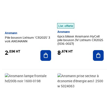
Livr. offerte
Ansmann
Ansmann
6pcs blister Ansmann HyCell
Pile bouton Lithium 'CR2025' 3
pile bouton 3V Lithium CR2025
volt ANSMANN
(1516-0027)
2
8
,03€ HT
,67€ HT
Ajouter au panier
Ajout
Prix 22,65€ HT
Prix 20,36€ HT