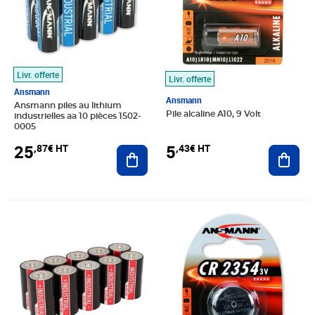
Livr. offerte
Livr. offerte
Ansmann
Ansmann
Ansmann piles au lithium
Pile alcaline A10, 9 Volt
industrielles aa 10 pièces 1502-
0005
25
5
,87€ HT
,43€ HT
Ajouter au panier
Ajout
Prix 17,41€ HT
Prix 5,83€ HT