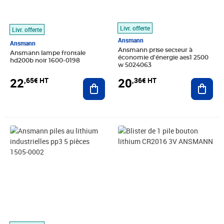
Livr. offerte
Livr. offerte
Ansmann
Ansmann
Ansmann prise secteur à
Ansmann lampe frontale
économie d'énergie aes1 2500
hd200b noir 1600-0198
w 5024063
22
20
,65€ HT
,36€ HT
Ajouter au panier
Ajout
Prix 33,49€ HT
Prix 1,46€ HT