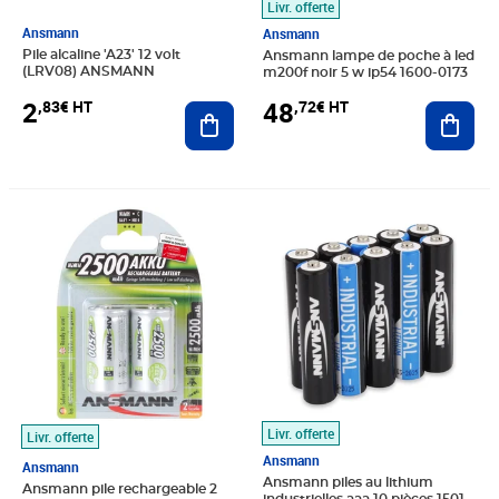
Livr. offerte
Ansmann
Ansmann
Pile alcaline 'A23' 12 volt
Ansmann lampe de poche à led
(LRV08) ANSMANN
m200f noir 5 w ip54 1600-0173
2
48
,83€ HT
,72€ HT
Ajouter au panier
Ajout
Prix 19,05€ HT
Prix 27,90€ HT
Livr. offerte
Livr. offerte
Ansmann
Ansmann
Ansmann piles au lithium
Ansmann pile rechargeable 2