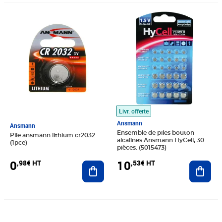
Prix 0,98€ HT
Prix 10,53€ HT
Livr. offerte
Ansmann
Ansmann
Ensemble de piles bouton
Pile ansmann lithium cr2032
alcalines Ansmann HyCell, 30
(1pce)
pièces. (5015473)
0
10
,98€ HT
,53€ HT
Ajouter au panier
Ajout
Prix 29,88€ HT
Prix 2,46€ HT