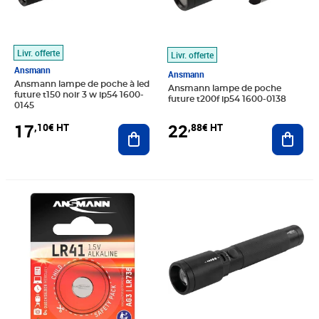
Livr. offerte
Livr. offerte
Ansmann
Ansmann
Ansmann lampe de poche à led
Ansmann lampe de poche
future t150 noir 3 w ip54 1600-
future t200f ip54 1600-0138
0145
17
22
,10€ HT
,88€ HT
Ajouter au panier
Ajout
Prix 1,79€ HT
Prix 60,88€ HT