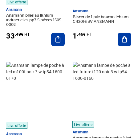
Livr. offerte
Ansmann
Ansmann
Ansmann piles au lithium
Blister de 1 pile bouton lithium
industrielles pp3 5 pièces 1505-
CR2016 3V ANSMANN
0002
1
33
,46€ HT
,49€ HT
Ajout
Ajouter au panier
Prix 37,50€ HT
Prix 24,35€ HT
Livr. offerte
Livr. offerte
Ansmann
Ansmann