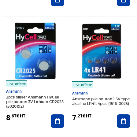
Prix 8,67€ HT
Prix 7,21€ HT
Livr. offerte
Livr. offerte
Ansmann
Ansmann
2pcs blister Ansmann HyCell
Ansmann pile bouton 1.5V type
pile bouton 3V Lithium CR2025
alcaline LR41, 4pcs. (1516-0025)
(5020192)
8
7
,67€ HT
,21€ HT
Ajouter au panier
Ajout