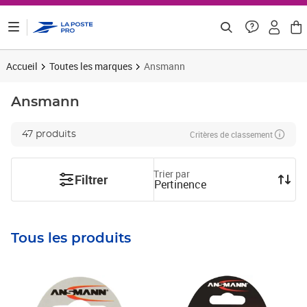
ontenu de la page
Accueil
Toutes les marques
Ansmann
Ansmann
Critères de classement
47 produits
Trier par
Filtrer
Pertinence
Tous les produits
Prix 6,56€ HT
Prix 5,71€ HT