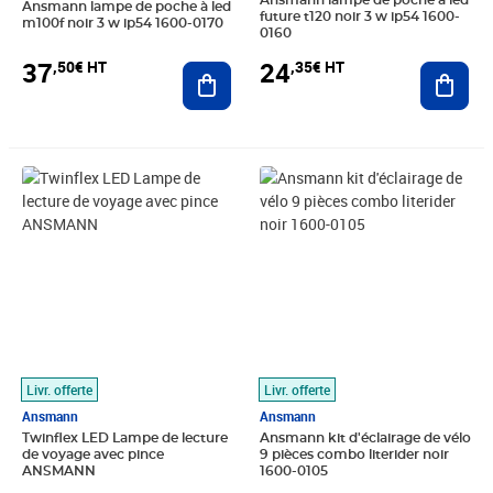
Ansmann lampe de poche à led
Ansmann lampe de poche à led
future t120 noir 3 w ip54 1600-
m100f noir 3 w ip54 1600-0170
0160
37
24
,50€ HT
,35€ HT
Ajouter au panier
Ajout
Prix 22,16€ HT
Prix 37,46€ HT
Livr. offerte
Livr. offerte
Ansmann
Ansmann
Twinflex LED Lampe de lecture
Ansmann kit d'éclairage de vélo
de voyage avec pince
9 pièces combo literider noir
ANSMANN
1600-0105