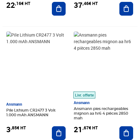
22
37
,16€ HT
,46€ HT
Ajouter au panier
Ajout
Prix 3,85€ HT
Prix 21,67€ HT
Livr. offerte
Ansmann
Ansmann
Ansmann pies rechargeables
Pile Lithium CR2477 3 Volt
mignon aa hr6 4 pièces 2850
1.000 mAh ANSMANN
mah
3
21
,85€ HT
,67€ HT
Ajouter au panier
Ajout