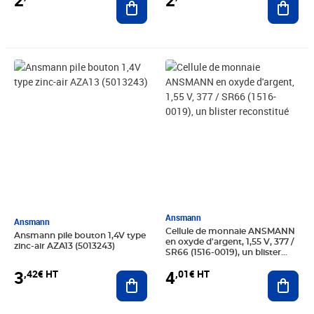
2
2
Prix 3,42€ HT
Prix 4,01€ HT
Ansmann
Ansmann
Cellule de monnaie ANSMANN
Ansmann pile bouton 1,4V type
en oxyde d'argent, 1,55 V, 377 /
zinc-air AZA13 (5013243)
SR66 (1516-0019), un blister
reconstitué
3
4
,42€ HT
,01€ HT
Ajouter au panier
Ajout