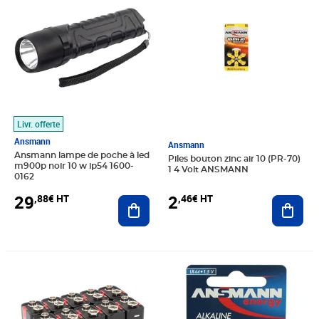
Livr. offerte
Ansmann
Ansmann
Ansmann lampe de poche à led
Piles bouton zinc air 10 (PR-70)
m900p noir 10 w ip54 1600-
1 4 Volt ANSMANN
0162
2
29
,46€ HT
,88€ HT
Ajout
Ajouter au panier
Prix 19,08€ HT
Prix 1,23€ HT