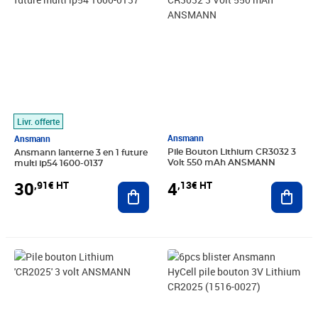
Livr. offerte
Ansmann
Ansmann
Pile Bouton Lithium CR3032 3
Ansmann lanterne 3 en 1 future
Volt 550 mAh ANSMANN
multi ip54 1600-0137
4
30
,13€ HT
,91€ HT
Ajout
Ajouter au panier
Prix 2,03€ HT
Prix 8,67€ HT