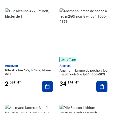
Prix 2,58€ HT
Prix 34,14€ HT
Livr. offerte
Ansmann
Ansmann
Pile alcaline A27, 12 Volt, blister
Ansmann lampe de poche à led
de 1
m250f noir 5 w ip54 1600-0171
2
34
,58€ HT
,14€ HT
Ajouter au panier
Ajout
Prix 30,91€ HT
Prix 4,13€ HT