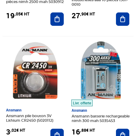
industrielles aaa 10 pièces 1501-
pièces nimh 2500 mah 5030912
0010
19
27
,05€ HT
,90€ HT
Ajouter au panier
Ajout
Prix 3,02€ HT
Prix 16,88€ HT
Livr. offerte
Ansmann
Ansmann
Ansmann pile bouton 3V
Ansmann batterie rechargeable
Lithium CR2450 (5020112)
nimh 300 mah 5035453
3
16
,02€ HT
,88€ HT
Ajouter au panier
Ajout