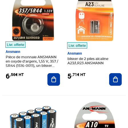
Livr. offerte
Livr. offerte
Ansmann
Ansmann
Pièce de monnaie ANSMANN
blister de 2 piles alcaline
en oxyde d'argent, 1,55 V, 357 /
A23/LR23 ANSMANN
SR44 (1516-0011), un blister
reconstitué
6
5
,56€ HT
,71€ HT
Ajouter au panier
Ajout
Prix 25,87€ HT
Prix 5,43€ HT