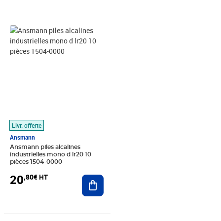
Prix 20,80€ HT
Livr. offerte
Ansmann
Ansmann piles alcalines
industrielles mono d lr20 10
pièces 1504-0000
20
,80€ HT
Ajouter au panier