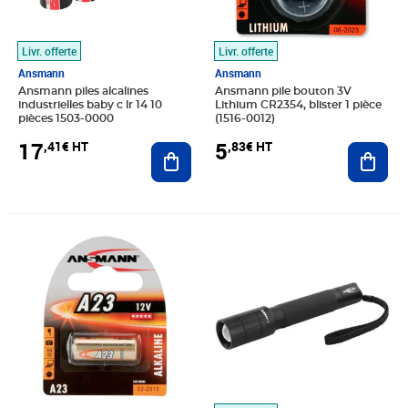
Livr. offerte
Livr. offerte
Ansmann
Ansmann
Ansmann piles alcalines
Ansmann pile bouton 3V
industrielles baby c lr 14 10
Lithium CR2354, blister 1 pièce
pièces 1503-0000
(1516-0012)
17
5
,41€ HT
,83€ HT
Ajouter au panier
Ajout
Prix 2,83€ HT
Prix 48,72€ HT