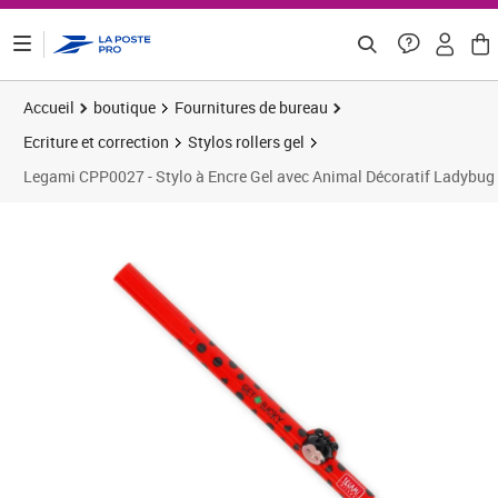
ontenu de la page
Accueil
boutique
Fournitures de bureau
Ecriture et correction
Stylos rollers gel
Legami CPP0027 - Stylo à Encre Gel avec Animal Décoratif Ladybug >
Prix barré 15,83 €
Prix 10,00€
Prix 1
Prix 7