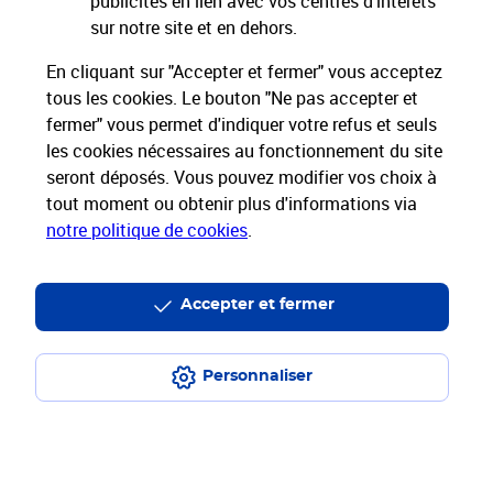
publicités en lien avec vos centres d’intérêts
Restons connectés
sur notre site et en dehors.
Services Pros
En cliquant sur "Accepter et fermer" vous acceptez
tous les cookies. Le bouton "Ne pas accepter et
fermer" vous permet d'indiquer votre refus et seuls
Envois Courrier
les cookies nécessaires au fonctionnement du site
seront déposés. Vous pouvez modifier vos choix à
Expéditions de Colis
tout moment ou obtenir plus d'informations via
notre politique de cookies
.
Informations & Assistance
Accepter et fermer
Particuliers
Entreprises et Collectivités
Groupe La Poste
Personnaliser
Plan du site
Mentions légales
Conditions contractuelles
Charte d’engagement
Charte d'accessibilité
Accessibilité App Pro
Espace sourds et malentendants
Données personnelles et cookies