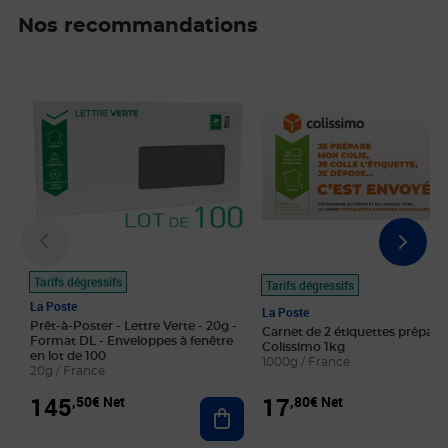
Nos recommandations
Prix 145,50€ Net
Prix 17,80€ Net
Tarifs dégressifs
Tarifs dégressifs
La Poste
La Poste
Prêt-à-Poster - Lettre Verte - 20g -
Carnet de 2 étiquettes prépayé
Format DL - Enveloppes à fenêtre
Colissimo 1kg
en lot de 100
1000g / France
20g / France
145
17
,50€ Net
,80€ Net
Ajouter au panier