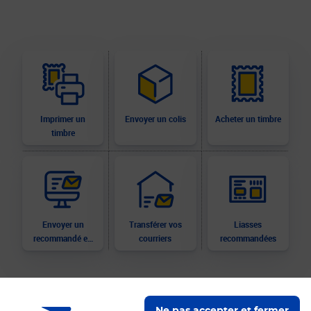
Imprimer un
Envoyer un colis
Acheter un timbre
timbre
Envoyer un
Transférer vos
Liasses
recommandé en
courriers
recommandées
ligne