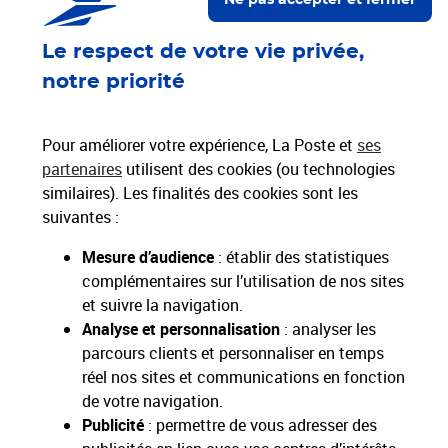
Ne pas accepter et fermer
Nos engagements
Le respect de votre vie privée,
notre priorité
Proche de vous
Localiser un bureau de poste
Pour améliorer votre expérience, La Poste et
ses
partenaires
utilisent des cookies (ou technologies
Paiements 100% sécurisés
similaires). Les finalités des cookies sont les
suivantes :
Livraison gratuite
Mesure d’audience
: établir des statistiques
Hors livres et hors produits marketplace
complémentaires sur l’utilisation de nos sites
et suivre la navigation.
Analyse et personnalisation
: analyser les
Toutes nos apps
Applications La Poste
parcours clients et personnaliser en temps
réel nos sites et communications en fonction
de votre navigation.
Publicité
: permettre de vous adresser des