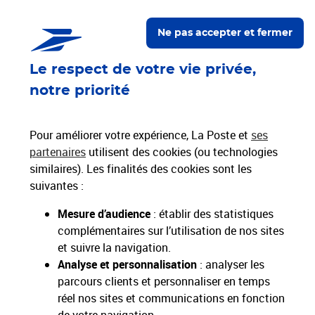
Nos engagements
Ne pas accepter et fermer
Proche de vous
Le respect de votre vie privée,
Localiser un bureau de poste
notre priorité
Paiements 100% sécurisés
Pour améliorer votre expérience, La Poste et
ses
partenaires
utilisent des cookies (ou technologies
similaires). Les finalités des cookies sont les
Livraison gratuite
suivantes :
Hors livres et hors produits marketplace
Mesure d’audience
: établir des statistiques
complémentaires sur l’utilisation de nos sites
Toutes nos apps
Applications La Poste
et suivre la navigation.
Analyse et personnalisation
: analyser les
parcours clients et personnaliser en temps
réel nos sites et communications en fonction