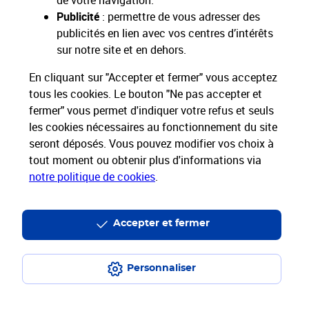
de votre navigation.
Restons connectés
Publicité
: permettre de vous adresser des
publicités en lien avec vos centres d’intérêts
Services Pros
sur notre site et en dehors.
En cliquant sur "Accepter et fermer" vous acceptez
Envois Courrier
tous les cookies. Le bouton "Ne pas accepter et
fermer" vous permet d'indiquer votre refus et seuls
Expéditions de Colis
les cookies nécessaires au fonctionnement du site
seront déposés. Vous pouvez modifier vos choix à
Informations & Assistance
tout moment ou obtenir plus d'informations via
notre politique de cookies
.
Particuliers
Entreprises et Collectivités
Groupe La Poste
Accepter et fermer
Personnaliser
Plan du site
Mentions légales
Conditions contractuelles
Charte d’engagement
Charte d'accessibilité
Accessibilité App Pro
Espace sourds et malentendants
Données personnelles et cookies