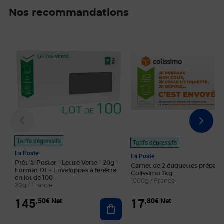
Nos recommandations
Prix 145,50€ Net
Prix 17,80€ Net
Tarifs dégressifs
Tarifs dégressifs
La Poste
La Poste
Prêt-à-Poster - Lettre Verte - 20g -
Carnet de 2 étiquettes prépayé
Format DL - Enveloppes à fenêtre
Colissimo 1kg
en lot de 100
1000g / France
20g / France
145
17
,50€ Net
,80€ Net
Ajouter au panier