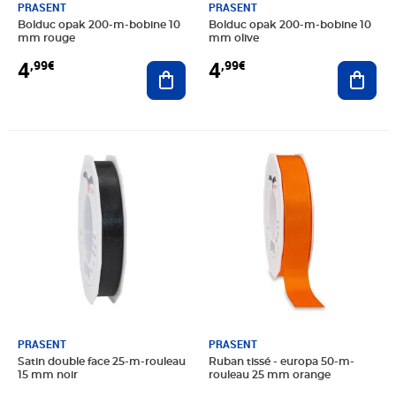
PRASENT
PRASENT
Bolduc opak 200-m-bobine 10
Bolduc opak 200-m-bobine 10
mm rouge
mm olive
4
4
,99€
,99€
Ajouter au panier
Ajout
Prix 4,99€
Prix 8,65€
PRASENT
PRASENT
Satin double face 25-m-rouleau
Ruban tissé - europa 50-m-
15 mm noir
rouleau 25 mm orange