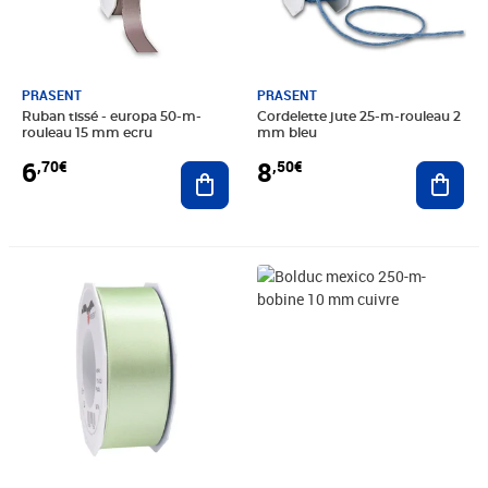
PRASENT
PRASENT
Ruban tissé - europa 50-m-
Cordelette jute 25-m-rouleau 2
rouleau 15 mm ecru
mm bleu
6
8
,70€
,50€
Ajouter au panier
Ajout
Prix 6,99€
Prix 5,45€