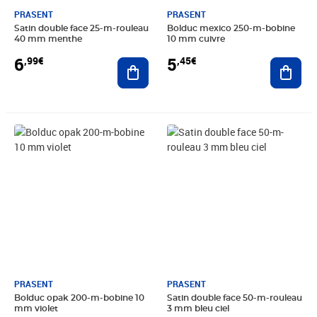
PRASENT
PRASENT
Satin double face 25-m-rouleau
Bolduc mexico 250-m-bobine
40 mm menthe
10 mm cuivre
6
5
,99€
,45€
Ajouter au panier
Ajout
Prix 4,99€
Prix 4,99€
PRASENT
PRASENT
Bolduc opak 200-m-bobine 10
Satin double face 50-m-rouleau
mm violet
3 mm bleu ciel