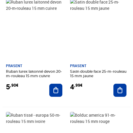
Prix 5,90€
Prix 4,99€
PRASENT
PRASENT
Ruban lurex laitonné devon 20-
Satin double face 25-m-rouleau
m-rouleau 15 mm cuivre
15 mm jaune
5
4
,90€
,99€
Ajouter au panier
Ajout
Prix 6,70€
Prix 4,99€