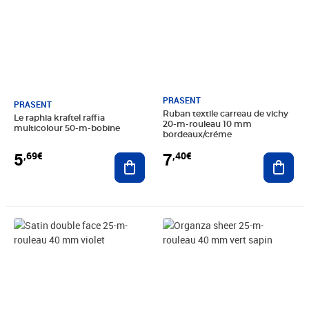
PRASENT
PRASENT
Ruban textile carreau de vichy
Le raphia kraftel raffia
20-m-rouleau 10 mm
multicolour 50-m-bobine
bordeaux/créme
5
7
,69€
,40€
Ajouter au panier
Ajout
Prix 6,99€
Prix 4,85€