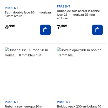
PRASENT
PRASENT
Ruban de soie acetat laitonné
Satin double face 50-m-rouleau
lyon 25-m-rouleau 25 mm
3 mm ivoire
ardoise
4
7
,99€
,60€
Ajouter au panier
Ajout
Prix 5,50€
Prix 4,99€
PRASENT
PRASENT
Ruban tissé - europa 50-m-
Bolduc opak 200-m-bobine 10