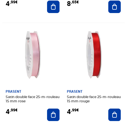
4
8
,99€
,65€
Ajouter au panier
Ajout
Prix 4,99€
Prix 4,99€
PRASENT
PRASENT
Satin double face 25-m-rouleau
Satin double face 25-m-rouleau
15 mm rose
15 mm rouge
4
4
,99€
,99€
Ajouter au panier
Ajout