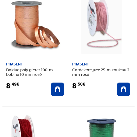
PRASENT
PRASENT
Bolduc poly glitter 100-m-
Cordelette jute 25-m-rouleau 2
bobine 10 mm rosé
mm rosé
8
8
,49€
,50€
Ajouter au panier
Ajout
Prix 8,50€
Prix 5,45€