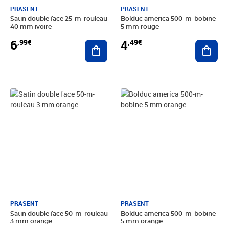
PRASENT
PRASENT
Satin double face 25-m-rouleau
Bolduc america 500-m-bobine
40 mm ivoire
5 mm rouge
6
4
,99€
,49€
Ajouter au panier
Ajout
Prix 4,99€
Prix 4,49€
PRASENT
PRASENT
Satin double face 50-m-rouleau
Bolduc america 500-m-bobine
3 mm orange
5 mm orange