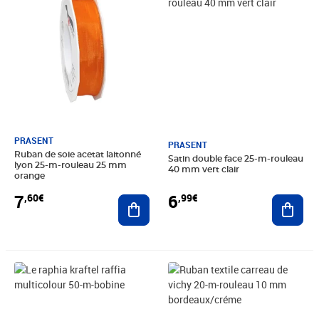
PRASENT
PRASENT
Ruban de soie acetat laitonné
Satin double face 25-m-rouleau
lyon 25-m-rouleau 25 mm
40 mm vert clair
orange
7
6
,60€
,99€
Ajouter au panier
Ajout
Prix 5,69€
Prix 7,40€