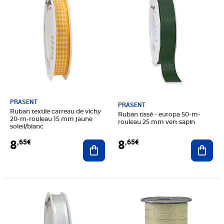
PRASENT
PRASENT
Ruban textile carreau de vichy
Ruban tissé - europa 50-m-
20-m-rouleau 15 mm jaune
rouleau 25 mm vert sapin
soleil/blanc
8
8
,65€
,65€
Ajouter au panier
Ajout
Prix 7,99€
Prix 8,49€