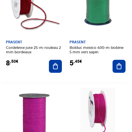
PRASENT
PRASENT
Cordelette jute 25-m-rouleau 2
Bolduc mexico 400-m-bobine
mm bordeaux
5 mm vert sapin
8
5
,50€
,45€
Ajouter au panier
Ajout
Prix 8,49€
Prix 8,50€