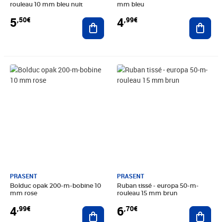
rouleau 10 mm bleu nuit
mm bleu
5
4
,50€
,99€
Ajouter au panier
Ajout
Prix 4,99€
Prix 6,70€
PRASENT
PRASENT
Bolduc opak 200-m-bobine 10
Ruban tissé - europa 50-m-
mm rose
rouleau 15 mm brun
4
6
,99€
,70€
Ajouter au panier
Ajout