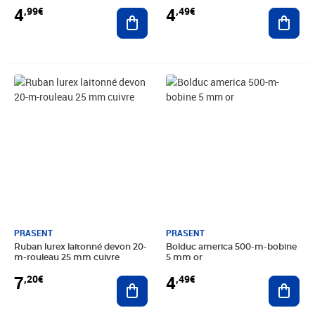
4
4
,99€
,49€
Ajouter au panier
Ajout
Prix 7,20€
Prix 4,49€
PRASENT
PRASENT
Ruban lurex laitonné devon 20-
Bolduc america 500-m-bobine
m-rouleau 25 mm cuivre
5 mm or
7
4
,20€
,49€
Ajouter au panier
Ajout