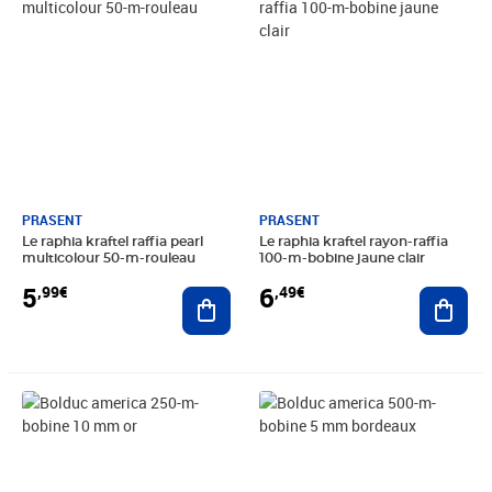
PRASENT
PRASENT
Le raphia kraftel raffia pearl
Le raphia kraftel rayon-raffia
multicolour 50-m-rouleau
100-m-bobine jaune clair
5
6
,99€
,49€
Ajouter au panier
Ajout
Prix 4,49€
Prix 4,49€