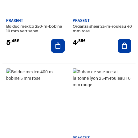
PRASENT
PRASENT
Bolduc mexico 250-m-bobine
Organza sheer 25-m-rouleau 40
10 mm vert sapin
mm rose
5
4
,45€
,85€
Ajouter au panier
Ajout
Prix 5,45€
Prix 5,90€
PRASENT