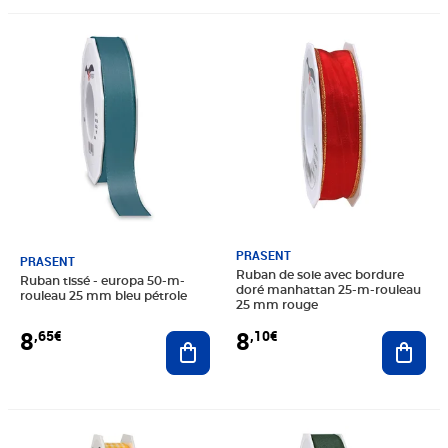
Prix 8,65€
Prix 8,10€
PRASENT
PRASENT
Ruban de soie avec bordure
Ruban tissé - europa 50-m-
doré manhattan 25-m-rouleau
rouleau 25 mm bleu pétrole
25 mm rouge
8
8
,65€
,10€
Ajouter au panier
Ajout
Prix 8,65€
Prix 8,65€