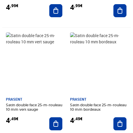
4
4
,99€
,99€
Ajouter au panier
Ajout
Prix 4,49€
Prix 4,49€
PRASENT
PRASENT
Satin double face 25-m-rouleau
Satin double face 25-m-rouleau
10 mm vert sauge
10 mm bordeaux
4
4
,49€
,49€
Ajouter au panier
Ajout