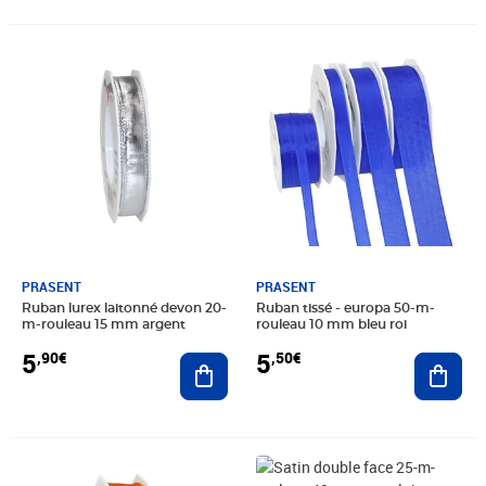
Prix 5,90€
Prix 5,50€
PRASENT
PRASENT
Ruban lurex laitonné devon 20-
Ruban tissé - europa 50-m-
m-rouleau 15 mm argent
rouleau 10 mm bleu roi
5
5
,90€
,50€
Ajouter au panier
Ajout
Prix 7,60€
Prix 6,99€