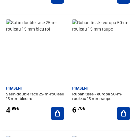
Prix 4,99€
Prix 6,70€
PRASENT
PRASENT
Satin double face 25-m-rouleau
Ruban tissé - europa 50-m-
15 mm bleu roi
rouleau 15 mm taupe
4
6
,99€
,70€
Ajouter au panier
Ajout