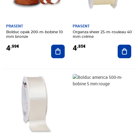
PRASENT
PRASENT
Bolduc opak 200-m-bobine 10
Organza sheer 25-m-rouleau 40
mm bronze
mm créme
4
4
,99€
,85€
Ajouter au panier
Ajout
Prix 6,99€
Prix 4,49€