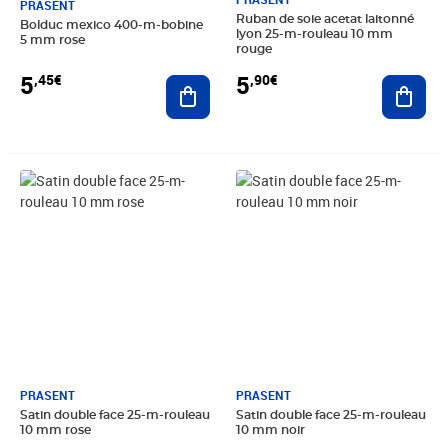
PRASENT
Ruban de soie acetat laitonné
Bolduc mexico 400-m-bobine
lyon 25-m-rouleau 10 mm
5 mm rose
rouge
5
5
,45€
,90€
Ajouter au panier
Ajout
Prix 4,49€
Prix 4,49€
PRASENT
PRASENT
Satin double face 25-m-rouleau
Satin double face 25-m-rouleau
10 mm rose
10 mm noir