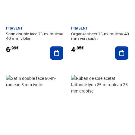
PRASENT
PRASENT
Satin double face 25-m-rouleau
Organza sheer 25-m-rouleau 40
40 mm violet
mm vert sapin
6
4
,99€
,85€
Ajouter au panier
Ajout
Prix 4,99€
Prix 7,60€