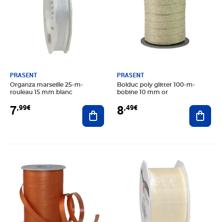
PRASENT
PRASENT
Organza marseille 25-m-
Bolduc poly glitter 100-m-
rouleau 15 mm blanc
bobine 10 mm or
7
8
,99€
,49€
Ajouter au panier
Ajout
Prix 4,99€
Prix 4,85€