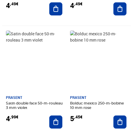
4
4
,49€
,49€
Ajouter au panier
Ajout
Prix 4,99€
Prix 5,45€
PRASENT
PRASENT
Satin double face 50-m-rouleau
Bolduc mexico 250-m-bobine
3 mm violet
10 mm rose
4
5
,99€
,45€
Ajouter au panier
Ajout