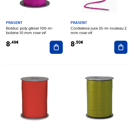
PRASENT
PRASENT
Bolduc poly glitter 100-m-
Cordelette jute 25-m-rouleau 2
bobine 10 mm rose vif
mm rose vif
8
8
,49€
,50€
Ajouter au panier
Ajout
Prix 4,99€
Prix 4,99€