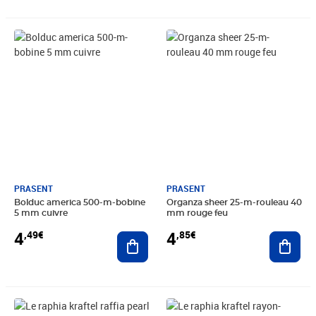
Prix 4,49€
Prix 4,85€
PRASENT
PRASENT
Bolduc america 500-m-bobine
Organza sheer 25-m-rouleau 40
5 mm cuivre
mm rouge feu
4
4
,49€
,85€
Ajouter au panier
Ajout
Prix 5,99€
Prix 6,49€