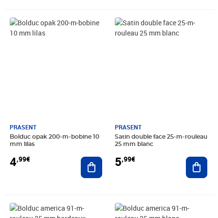
Prix 4,99€
Prix 5,99€
PRASENT
PRASENT
Bolduc opak 200-m-bobine 10
Satin double face 25-m-rouleau
mm lilas
25 mm blanc
4
5
,99€
,99€
Ajouter au panier
Ajout
Prix 6,49€
Prix 6,49€