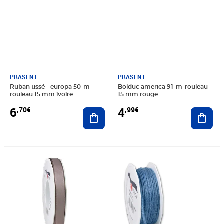
PRASENT
PRASENT
Ruban tissé - europa 50-m-
Bolduc america 91-m-rouleau
rouleau 15 mm ivoire
15 mm rouge
6
4
,70€
,99€
Ajouter au panier
Ajout
Prix 6,70€
Prix 8,50€