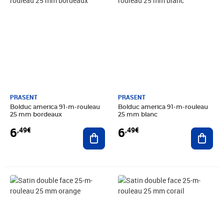
PRASENT
PRASENT
Bolduc america 91-m-rouleau
Bolduc america 91-m-rouleau
25 mm bordeaux
25 mm blanc
6
6
,49€
,49€
Ajouter au panier
Ajout
Prix 5,99€
Prix 5,99€