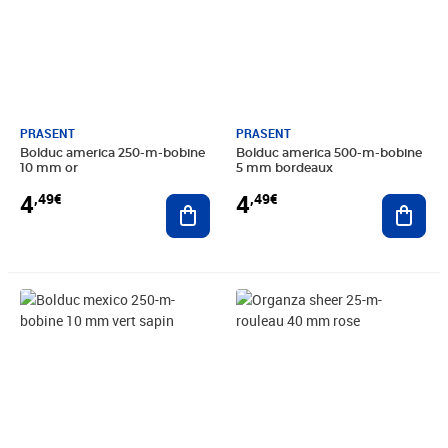
PRASENT
PRASENT
Bolduc america 250-m-bobine
Bolduc america 500-m-bobine
10 mm or
5 mm bordeaux
4
4
,49€
,49€
Ajouter au panier
Ajout
Prix 5,45€
Prix 4,85€