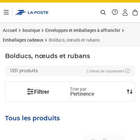
ontenu de la page
Accueil
boutique
Enveloppes et emballages à affranchir
Emballages cadeaux
Bolducs, nœuds et rubans
Bolducs, nœuds et rubans
Critères de classement
1351 produits
Trier par
Filtrer
Pertinence
Tous les produits
Prix 8,49€
Prix 8,50€