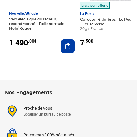
Livraison offerte
Nouvelle Attitude
La Poste
Vélo électrique du facteur,
Collector 4 timbres - Le Petit P
reconditionné - Taille normale -
- Lettre Verte
Noir/ Rouge
20g / France
1 490
7
,00€
,50€
Ajouter au panier
Nos Engagements
Proche de vous
Localiser un bureau de poste
Paiements 100% sécurisés