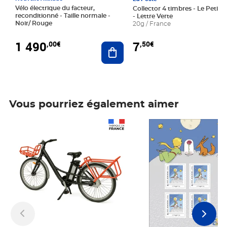
Vélo électrique du facteur,
Collector 4 timbres - Le Petit P
reconditionné - Taille normale -
- Lettre Verte
Noir/ Rouge
20g / France
1 490
7
,00€
,50€
Ajouter au panier
Vous pourriez également aimer
Prix 1 490,00€
Prix 7,50€