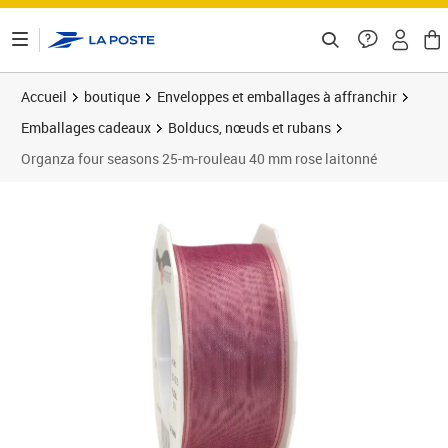
ontenu de la page
Accueil
boutique
Enveloppes et emballages à affranchir
Emballages cadeaux
Bolducs, nœuds et rubans
Organza four seasons 25-m-rouleau 40 mm rose laitonné
Prix 9,75€