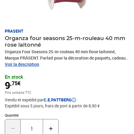
PRASENT
Organza four seasons 25-m-rouleau 40 mm
rose laitonné
Organza Four Seasons 25-m-rouleau 40 mm Rose laitonné,
Marque PRÄSENT. Parfait pour la décoration de paquets, cadeaux,
loisirs décoratifs et tous vos projets DIY. Nos produits sont
Voir la description
fabriqués en Allemagne et sont composés à 100% de matériaux
En stock
recyclés. Pour toutes les occasions : que ce soit pour un
9
,75€
anniversaire, un baptême, une communion, Noël, le Nouvel An ou
même pour Pâques – ce fabuleux accessoire rend rapidement les
Prix unitaire TTC
emballages cadeaux beaux et attrayants.
Vendu et expédié par
C.E.PATTBERG
Expédié sous 5 jours, frais de port à partir de 8,90 €
Quantité : 1
Quantité