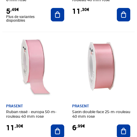
6 mm rose
rouleau 40 mm rose
5
11
,49€
,30€
Ajouter au panier
Ajout
Plus de variantes
disponibles
Prix 11,30€
Prix 6,99€
PRASENT
PRASENT
Ruban tissé - europa 50-m-
Satin double face 25-m-rouleau
rouleau 40 mm rose
40 mm rose
11
6
,30€
,99€
Ajouter au panier
Ajout