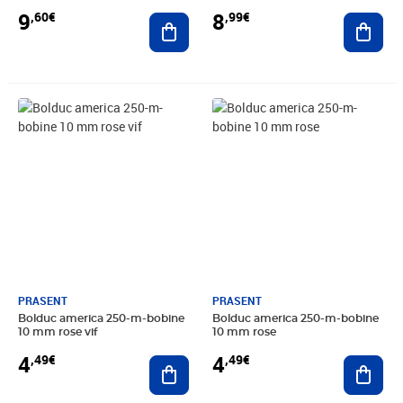
9
8
,60€
,99€
Ajouter au panier
Ajout
Prix 4,49€
Prix 4,49€
PRASENT
PRASENT
Bolduc america 250-m-bobine
Bolduc america 250-m-bobine
10 mm rose vif
10 mm rose
4
4
,49€
,49€
Ajouter au panier
Ajout