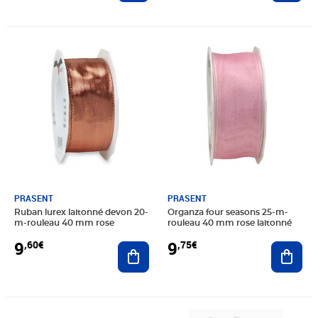
Prix 9,60€
Prix 9,75€
PRASENT
PRASENT
Ruban lurex laitonné devon 20-
Organza four seasons 25-m-
m-rouleau 40 mm rose
rouleau 40 mm rose laitonné
9
9
,60€
,75€
Ajouter au panier
Ajout
Prix 8,49€
Prix 8,50€