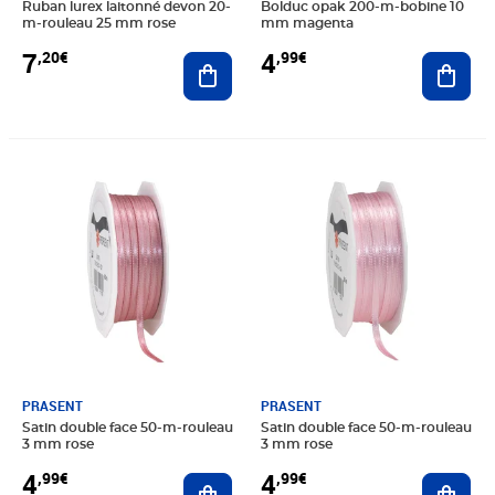
Ruban lurex laitonné devon 20-
Bolduc opak 200-m-bobine 10
m-rouleau 25 mm rose
mm magenta
7
4
,20€
,99€
Ajouter au panier
Ajout
Prix 4,99€
Prix 4,99€
PRASENT
PRASENT
Satin double face 50-m-rouleau
Satin double face 50-m-rouleau
3 mm rose
3 mm rose
4
4
,99€
,99€
Ajouter au panier
Ajout