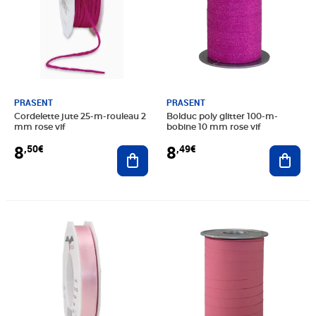
PRASENT
PRASENT
Cordelette jute 25-m-rouleau 2
Bolduc poly glitter 100-m-
mm rose vif
bobine 10 mm rose vif
8
8
,50€
,49€
Ajouter au panier
Ajout
Prix 4,99€
Prix 4,99€