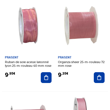
Prix 9,95€
Prix 9,35€
PRASENT
PRASENT
Ruban de soie acetat laitonné
Organza sheer 25-m-rouleau 72
lyon 25-m-rouleau 40 mm rose
mm rose
9
9
,95€
,35€
Ajouter au panier
Ajout
Prix 14,35€
Prix 8,65€