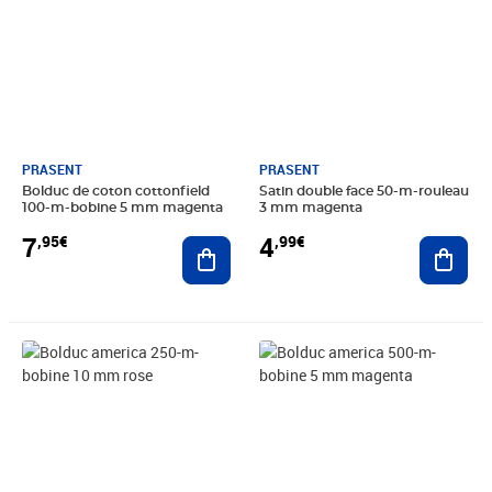
PRASENT
PRASENT
Bolduc de coton cottonfield
Satin double face 50-m-rouleau
100-m-bobine 5 mm magenta
3 mm magenta
7
4
,95€
,99€
Ajouter au panier
Ajout
Prix 4,49€
Prix 4,49€