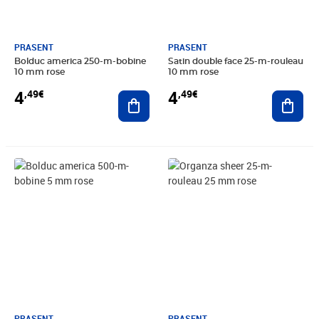
PRASENT
PRASENT
Bolduc america 250-m-bobine
Satin double face 25-m-rouleau
10 mm rose
10 mm rose
4
4
,49€
,49€
Ajouter au panier
Ajout
Prix 4,49€
Prix 3,65€
PRASENT
PRASENT