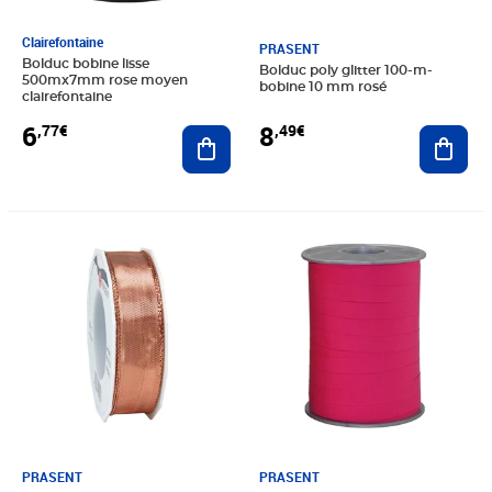
Clairefontaine
PRASENT
Bolduc bobine lisse
Bolduc poly glitter 100-m-
500mx7mm rose moyen
bobine 10 mm rosé
clairefontaine
6
8
,77€
,49€
Ajouter au panier
Ajout
Prix 7,20€
Prix 4,99€
PRASENT
PRASENT