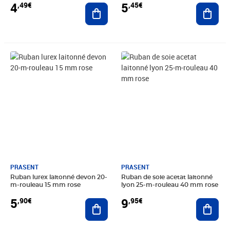
4
5
,49€
,45€
Ajouter au panier
Ajout
Prix 5,90€
Prix 9,95€
PRASENT
PRASENT
Ruban lurex laitonné devon 20-
Ruban de soie acetat laitonné
m-rouleau 15 mm rose
lyon 25-m-rouleau 40 mm rose
5
9
,90€
,95€
Ajouter au panier
Ajout