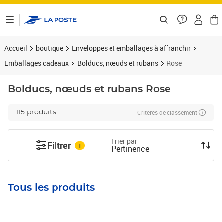
ontenu de la page
Accueil
boutique
Enveloppes et emballages à affranchir
Emballages cadeaux
Bolducs, nœuds et rubans
Rose
Bolducs, nœuds et rubans
Rose
Critères de classement
115 produits
Trier par
Filtrer
1
Pertinence
Tous les produits
Prix 6,49€
Prix 6,49€