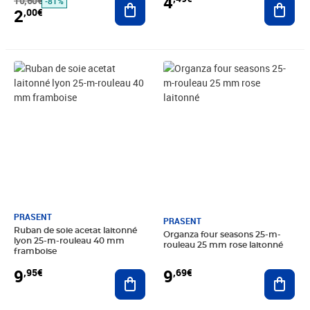
4
10,60€
-81%
2
,00€
Prix 9,95€
Prix 9,69€
PRASENT
PRASENT
Ruban de soie acetat laitonné
Organza four seasons 25-m-
lyon 25-m-rouleau 40 mm
rouleau 25 mm rose laitonné
framboise
9
9
,95€
,69€
Ajouter au panier
Ajout