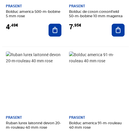
PRASENT
PRASENT
Bolduc america 500-m-bobine
Bolduc de coton cottonfield
5 mm rose
50-m-bobine 10 mm magenta
4
7
,49€
,95€
Ajouter au panier
Ajout
Prix 9,60€
Prix 8,99€
PRASENT
PRASENT
Ruban lurex laitonné devon 20-
Bolduc america 91-m-rouleau
m-rouleau 40 mm rose
40 mm rose