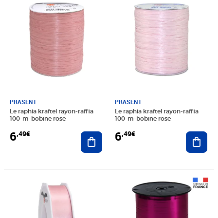
PRASENT
PRASENT
Le raphia kraftel rayon-raffia
Le raphia kraftel rayon-raffia
100-m-bobine rose
100-m-bobine rose
6
6
,49€
,49€
Ajouter au panier
Ajout
Prix 5,99€
Prix 9,87€