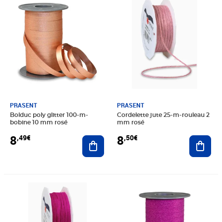
PRASENT
PRASENT
Bolduc poly glitter 100-m-
Cordelette jute 25-m-rouleau 2
bobine 10 mm rosé
mm rosé
8
8
,49€
,50€
Ajouter au panier
Ajout
Prix 8,50€
Prix 8,49€