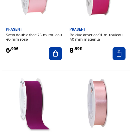
PRASENT
PRASENT
Satin double face 25-m-rouleau
Bolduc america 91-m-rouleau
40 mm rose
40 mm magenta
6
8
,99€
,99€
Ajouter au panier
Ajout
Prix barré 7,80€
Prix 2,00€
Prix 5,99€