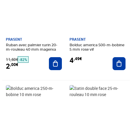
PRASENT
PRASENT
Ruban avec palmier turin 20-
Bolduc america 500-m-bobine
m-rouleau 40 mm magenta
5 mm rose vif
4
,49€
11,60€
Ajouter au panier
Ajout
-82%
2
,00€
Prix 4,49€
Prix 4,49€