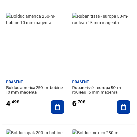
Prix 4,49€
Prix 6,70€
PRASENT
PRASENT
Bolduc america 250-m-bobine
Ruban tissé - europa 50-m-
10 mm magenta
rouleau 15 mm magenta
4
6
,49€
,70€
Ajouter au panier
Ajout
Prix 4,99€
Prix 5,45€