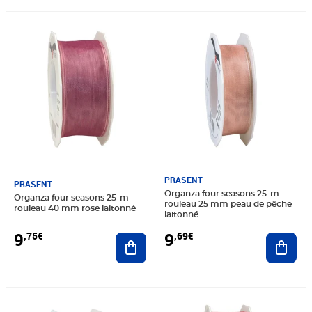
Prix 9,75€
Prix 9,69€
PRASENT
PRASENT
Organza four seasons 25-m-
Organza four seasons 25-m-
rouleau 25 mm peau de pêche
rouleau 40 mm rose laitonné
laitonné
9
9
,75€
,69€
Ajouter au panier
Ajout
Prix 9,75€
Prix 11,99€