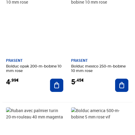
PRASENT
PRASENT
Bolduc opak 200-m-bobine 10
Bolduc mexico 250-m-bobine
mm rose
10 mm rose
4
5
,99€
,45€
Ajouter au panier
Ajout
Prix barré 11,60€
Prix 2,00€
Prix 4,49€