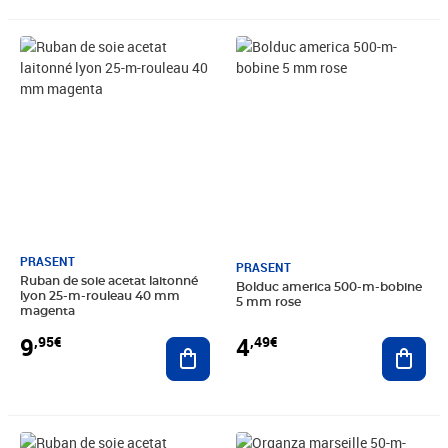
Prix 9,95€
Prix 4,49€
PRASENT
PRASENT
Ruban de soie acetat laitonné
Bolduc america 500-m-bobine
lyon 25-m-rouleau 40 mm
5 mm rose
magenta
9
4
,95€
,49€
Ajouter au panier
Ajout
Prix 7,60€
Prix 9,99€