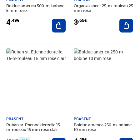
Bolduc america 500-m-bobine
Organza sheer 25-m-rouleau 25
5 mm rose
mm rose
4
3
,49€
,65€
Ajouter au panier
Ajout
Prix barré 10,60€
Prix 2,00€
Prix 4,49€
PRASENT
PRASENT
Ruban st. Etienne dentelle 15-
Bolduc america 250-m-bobine
m-rouleau 15 mm rose clair
10 mm rose
,49€
Ajouter au panier
Ajout