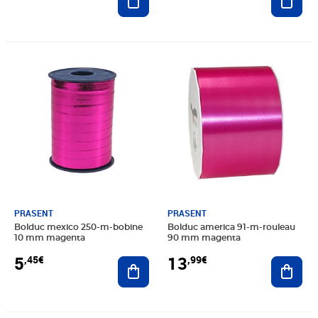
Prix 5,45€
Prix 13,99€
PRASENT
PRASENT
Bolduc mexico 250-m-bobine
Bolduc america 91-m-rouleau
10 mm magenta
90 mm magenta
5
13
,45€
,99€
Ajouter au panier
Ajout