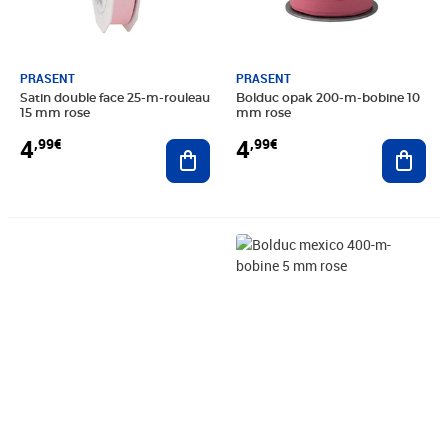
PRASENT
PRASENT
Satin double face 25-m-rouleau
Bolduc opak 200-m-bobine 10
15 mm rose
mm rose
4
4
,99€
,99€
Ajouter au panier
Ajout
Prix 4,85€
Prix 5,45€