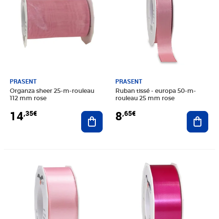
PRASENT
PRASENT
Organza sheer 25-m-rouleau
Ruban tissé - europa 50-m-
112 mm rose
rouleau 25 mm rose
14
8
,35€
,65€
Ajouter au panier
Ajout
Prix 6,99€
Prix 8,99€