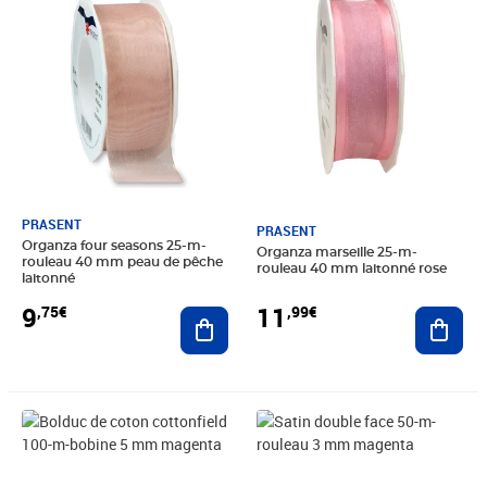
PRASENT
PRASENT
Organza four seasons 25-m-
Organza marseille 25-m-
rouleau 40 mm peau de pêche
rouleau 40 mm laitonné rose
laitonné
9
11
,75€
,99€
Ajouter au panier
Ajout
Prix 7,95€
Prix 4,99€