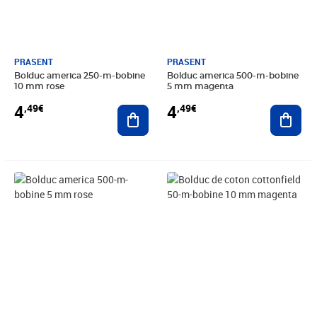
PRASENT
PRASENT
Bolduc america 250-m-bobine
Bolduc america 500-m-bobine
10 mm rose
5 mm magenta
4
4
,49€
,49€
Ajouter au panier
Ajout
Prix 4,49€
Prix 7,95€