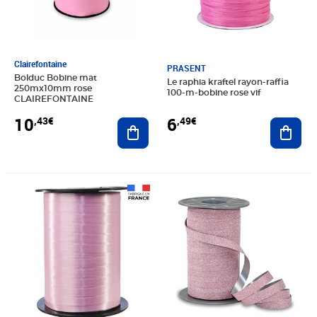
Clairefontaine
PRASENT
Bolduc Bobine mat
Le raphia kraftel rayon-raffia
250mx10mm rose
100-m-bobine rose vif
CLAIREFONTAINE
10
6
,43€
,49€
Ajouter au panier
Ajout
Prix 6,77€
Prix 8,49€