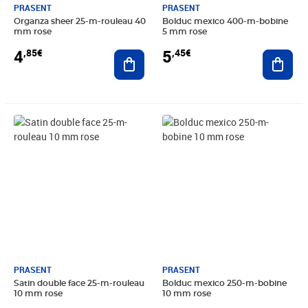
PRASENT
PRASENT
Organza sheer 25-m-rouleau 40
Bolduc mexico 400-m-bobine
mm rose
5 mm rose
4
5
,85€
,45€
Ajouter au panier
Ajout
Prix 4,49€
Prix 5,45€
PRASENT
PRASENT
Satin double face 25-m-rouleau
Bolduc mexico 250-m-bobine
10 mm rose
10 mm rose