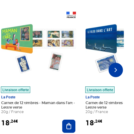
Prix 18,24€
Prix 18,24€
Livraison offerte
Livraison offerte
La Poste
La Poste
Carnet de 12 timbres - Maman dans l'art -
Carnet de 12 timbres - Le bl
Lettre verte
Lettre verte
20g / France
20g / France
18
18
,24€
,24€
r au panier
Ajouter au panier