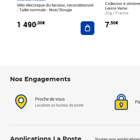
Collector 4 timbres
Vélo électrique du facteur, reconditionné
Lettre Verte
- Taille normale - Noir/ Rouge
20g / France
1 490
7
,00€
,50€
Ajouter au panier
Nos Engagements
Proche de vous
Pa
Localiser un bureau de poste
Applications La Poste
Toutes nos application