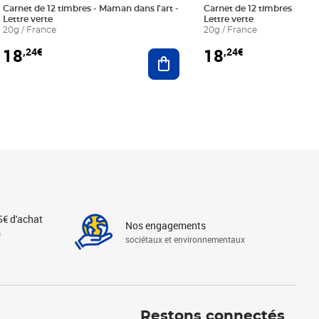
Carnet de 12 timbres - Maman dans l'art -
Carnet de 12 timbres - Le bl
Lettre verte
Lettre verte
20g / France
20g / France
18
18
,24€
,24€
r au panier
Ajouter au panier
5€ d'achat
Nos engagements
s
sociétaux et environnementaux
Linkedin
Instagram
X
Tiktok
Facebook
Youtube
Threads
Restons connectés