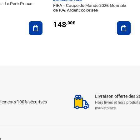
 - Le Petit Prince -
FIFA – Coupe du Monde 2026 Monnaie
de 10€ Argent colorisée
148
,00€
Ajouter au panier
Ajoute
Livraison offerte dès 2
iements 100% sécurisés
Hors livres et hors produit
marketplace
s