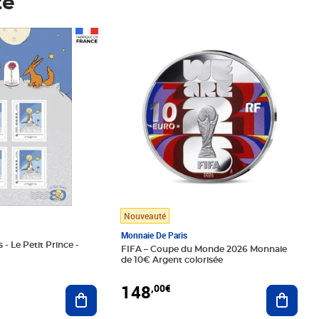
té
Prix 148,00€
Nouveauté
Monnaie De Paris
 - Le Petit Prince -
FIFA – Coupe du Monde 2026 Monnaie
de 10€ Argent colorisée
148
,00€
Ajouter au panier
Ajoute