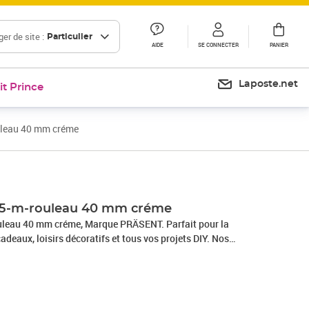
er de site :
Particulier
AIDE
SE CONNECTER
PANIER
Laposte.net
it Prince
uleau 40 mm créme
25-m-rouleau 40 mm créme
leau 40 mm créme, Marque PRÄSENT. Parfait pour la
adeaux, loisirs décoratifs et tous vos projets DIY. Nos
 en Allemagne et sont composés à 100% de matériaux
s occasions : que ce soit pour un anniversaire, un baptême,
e Nouvel An ou même pour Pâques – ce fabuleux accessoire
allages cadeaux beaux et attrayants.