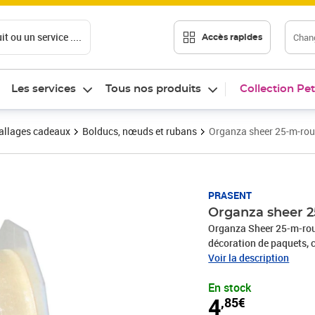
t ou un service ....
Chang
Accès rapides
Les services
Tous nos produits
Collection Pet
llages cadeaux
Bolducs, nœuds et rubans
Organza sheer 25-m-ro
Prix 4,85€
PRASENT
Organza sheer 
Organza Sheer 25-m-rou
décoration de paquets, c
produits sont fabriqués
Voir la description
recyclés. Pour toutes le
En stock
une communion, Noël, l
4
,85€
rend rapidement les emb