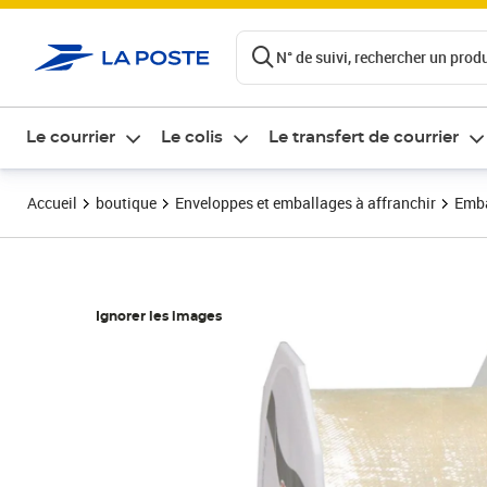
ontenu de la page
N° de suivi, rechercher un produi
Le courrier
Le colis
Le transfert de courrier
Accueil
boutique
Enveloppes et emballages à affranchir
Emba
Ignorer les images