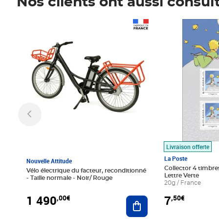
Nos clients ont aussi consul
Prix 1 490,00€
Prix 7,50€
Livraison offerte
La Poste
Nouvelle Attitude
Collector 4 timbres
Vélo électrique du facteur, reconditionné
Lettre Verte
- Taille normale - Noir/ Rouge
20g / France
1 490
7
,00€
,50€
Ajouter au panier