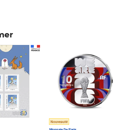
mer
Prix 148,00€
Nouveauté
Monnaie De Paris