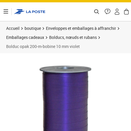
ontenu de la page
Accueil
boutique
Enveloppes et emballages à affranchir
Emballages cadeaux
Bolducs, nœuds et rubans
Bolduc opak 200-m-bobine 10 mm violet
Prix 4,99€