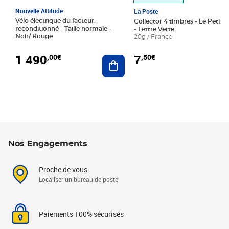
Nouvelle Attitude
La Poste
Vélo électrique du facteur,
Collector 4 timbres - Le Petit P
reconditionné - Taille normale -
- Lettre Verte
Noir/ Rouge
20g / France
1 490
7
,00€
,50€
Ajouter au panier
Nos Engagements
Proche de vous
Localiser un bureau de poste
Paiements 100% sécurisés