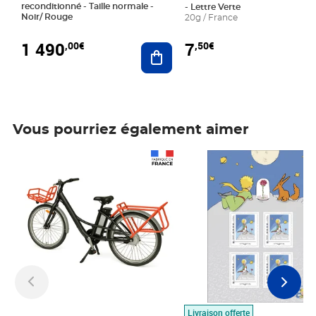
reconditionné - Taille normale -
- Lettre Verte
Noir/ Rouge
20g / France
1 490
7
,00€
,50€
Ajouter au panier
Vous pourriez également aimer
Prix 1 490,00€
Prix 7,50€
Livraison offerte