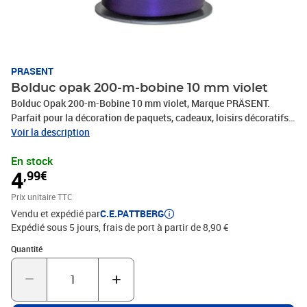
PRASENT
Bolduc opak 200-m-bobine 10 mm violet
Bolduc Opak 200-m-Bobine 10 mm violet, Marque PRÄSENT.
Parfait pour la décoration de paquets, cadeaux, loisirs décoratifs
et tous vos projets DIY. Nos produits sont fabriqués en Allemagne
Voir la description
et sont composés à 100% de matériaux recyclés. Pour toutes les
En stock
occasions : que ce soit pour un anniversaire, un baptême, une
4
,99€
communion, Noël, le Nouvel An ou même pour Pâques – ce
fabuleux accessoire rend rapidement les emballages cadeaux
Prix unitaire TTC
beaux et attrayants.
Vendu et expédié par
C.E.PATTBERG
Expédié sous 5 jours, frais de port à partir de 8,90 €
Quantité : 1
Quantité