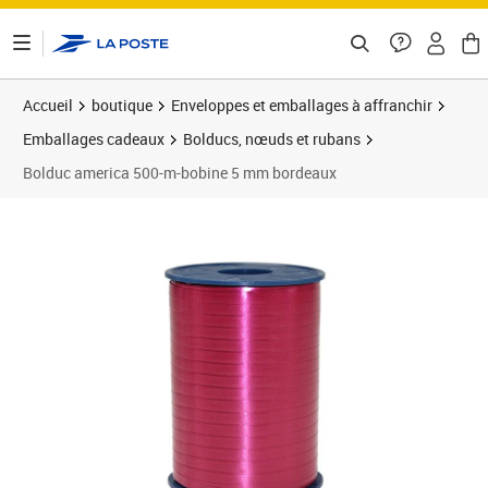
ontenu de la page
Accueil
boutique
Enveloppes et emballages à affranchir
Emballages cadeaux
Bolducs, nœuds et rubans
Bolduc america 500-m-bobine 5 mm bordeaux
Prix 4,49€