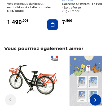
Vélo électrique du facteur,
Collector 4 timbres - Le Petit P
reconditionné - Taille normale -
- Lettre Verte
Noir/ Rouge
20g / France
1 490
7
,00€
,50€
Ajouter au panier
Vous pourriez également aimer
Prix 1 490,00€
Prix 7,50€