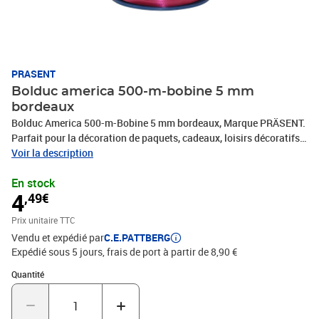
PRASENT
Bolduc america 500-m-bobine 5 mm
bordeaux
Bolduc America 500-m-Bobine 5 mm bordeaux, Marque PRÄSENT.
Parfait pour la décoration de paquets, cadeaux, loisirs décoratifs
et tous vos projets DIY. Nos produits sont fabriqués en Allemagne
Voir la description
et sont composés à 100% de matériaux recyclés. Pour toutes les
En stock
occasions : que ce soit pour un anniversaire, un baptême, une
4
,49€
communion, Noël, le Nouvel An ou même pour Pâques – ce
fabuleux accessoire rend rapidement les emballages cadeaux
Prix unitaire TTC
beaux et attrayants.
Vendu et expédié par
C.E.PATTBERG
Expédié sous 5 jours, frais de port à partir de 8,90 €
Quantité : 1
Quantité