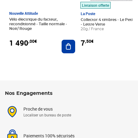
Livraison offerte
Nouvelle Attitude
La Poste
Vélo électrique du facteur,
Collector 4 timbres - Le Petit P
reconditionné - Taille normale -
- Lettre Verte
Noir/ Rouge
20g / France
1 490
7
,00€
,50€
Ajouter au panier
Nos Engagements
Proche de vous
Localiser un bureau de poste
Paiements 100% sécurisés