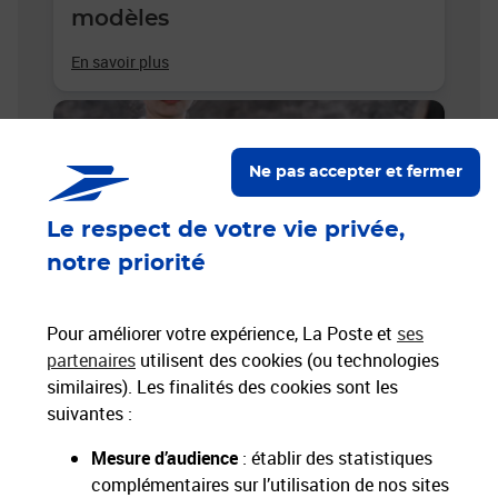
modèles
En savoir plus
Ne pas accepter et fermer
Le respect de votre vie privée,
notre priorité
Pour améliorer votre expérience, La Poste et
ses
partenaires
utilisent des cookies (ou technologies
similaires). Les finalités des cookies sont les
Lettre de démission : infos
suivantes :
importantes & modèles
Mesure d’audience
: établir des statistiques
En savoir plus
complémentaires sur l’utilisation de nos sites