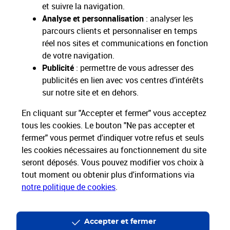
et suivre la navigation.
Analyse et personnalisation
: analyser les
parcours clients et personnaliser en temps
réel nos sites et communications en fonction
de votre navigation.
Publicité
: permettre de vous adresser des
publicités en lien avec vos centres d’intérêts
sur notre site et en dehors.
Nos Engagements
En cliquant sur "Accepter et fermer" vous acceptez
Proche de vous
tous les cookies. Le bouton "Ne pas accepter et
Localiser un bureau de poste
fermer" vous permet d'indiquer votre refus et seuls
les cookies nécessaires au fonctionnement du site
seront déposés. Vous pouvez modifier vos choix à
Paiements 100% sécurisés
tout moment ou obtenir plus d'informations via
notre politique de cookies
.
Livraison offerte dès 25€ d'achat
Hors livres et hors produits marketplace
Accepter et fermer