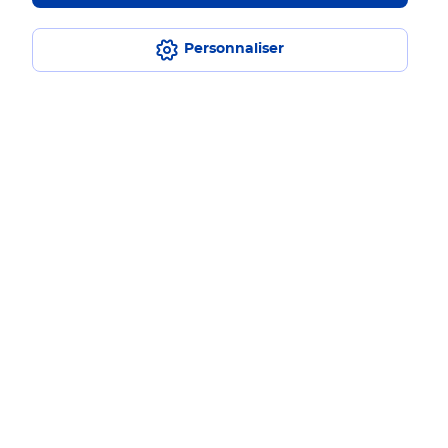
Nos engagements
sociétaux et environnementaux
Personnaliser
Toutes nos applications
Applications La Poste
Restons connectés
Nos Services
Nos Produits
Nos Tarifs