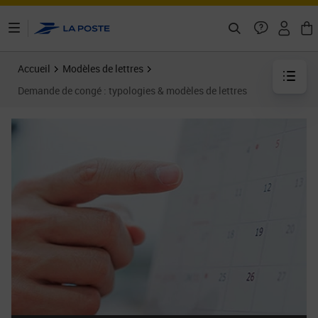
ontenu de la page
Accueil
Modèles de lettres
Demande de congé : typologies & modèles de lettres