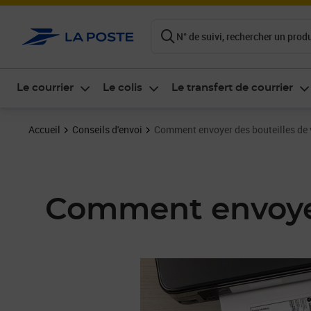
ontenu de la page
N° de suivi, rechercher un produi
Le courrier
Le colis
Le transfert de courrier
Accueil
Conseils d'envoi
Comment envoyer des bouteilles de v
Comment envoyer 