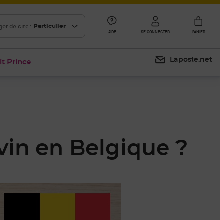
er de site :
Particulier
AIDE
SE CONNECTER
PANIER
Laposte.net
it Prince
vin en Belgique ?