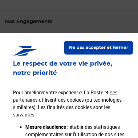
Nos Engagements
Proche de vous
Localiser un bureau de poste
Ne pas accepter et fermer
Le respect de votre vie privée,
Paiements 100% sécurisés
notre priorité
Livraison offerte dès 25€ d'achat
Hors livres et hors produits marketplace
Pour améliorer votre expérience, La Poste et
ses
partenaires
utilisent des cookies (ou technologies
similaires). Les finalités des cookies sont les
Nos engagements
suivantes :
sociétaux et environnementaux
Mesure d’audience
: établir des statistiques
complémentaires sur l’utilisation de nos sites