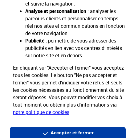
Toutes nos applications
Applications La Poste
et suivre la navigation.
Analyse et personnalisation
: analyser les
parcours clients et personnaliser en temps
réel nos sites et communications en fonction
de votre navigation.
Restons connectés
Publicité
: permettre de vous adresser des
publicités en lien avec vos centres d’intérêts
Nos Services
sur notre site et en dehors.
En cliquant sur "Accepter et fermer" vous acceptez
Nos Produits
tous les cookies. Le bouton "Ne pas accepter et
fermer" vous permet d'indiquer votre refus et seuls
Nos Tarifs
les cookies nécessaires au fonctionnement du site
seront déposés. Vous pouvez modifier vos choix à
tout moment ou obtenir plus d'informations via
La Poste vous accompagne
notre politique de cookies
.
Professionnels
Entreprises et Collectivités
La Poste Groupe
La Poste recrute
Accepter et fermer