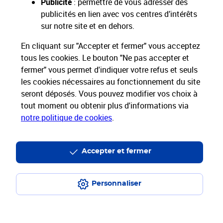
Publicité
: permettre de vous adresser des
publicités en lien avec vos centres d’intérêts
Nos Services
sur notre site et en dehors.
En cliquant sur "Accepter et fermer" vous acceptez
Nos Produits
tous les cookies. Le bouton "Ne pas accepter et
fermer" vous permet d'indiquer votre refus et seuls
Nos Tarifs
les cookies nécessaires au fonctionnement du site
seront déposés. Vous pouvez modifier vos choix à
tout moment ou obtenir plus d'informations via
La Poste vous accompagne
notre politique de cookies
.
Professionnels
Entreprises et Collectivités
La Poste Groupe
La Poste recrute
Accepter et fermer
Personnaliser
Plan du site
Accessibilité : partiellement conforme
Conditions contractuelles
Mentions légales
Données personnelles et cookies