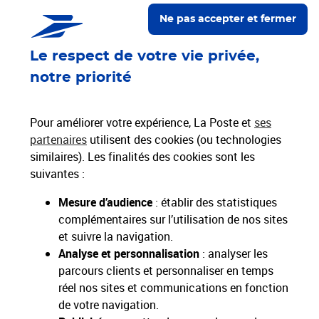
Localiser un bureau de poste
Ne pas accepter et fermer
Le respect de votre vie privée,
Paiements 100% sécurisés
notre priorité
Livraison offerte dès 25€ d'achat
Hors livres et hors produits marketplace
Pour améliorer votre expérience, La Poste et
ses
partenaires
utilisent des cookies (ou technologies
similaires). Les finalités des cookies sont les
Nos engagements
suivantes :
sociétaux et environnementaux
Mesure d’audience
: établir des statistiques
complémentaires sur l’utilisation de nos sites
Toutes nos applications
Applications La Poste
et suivre la navigation.
Analyse et personnalisation
: analyser les
parcours clients et personnaliser en temps
réel nos sites et communications en fonction
de votre navigation.
Restons connectés