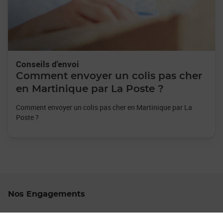
Conseils d'envoi
Comment envoyer un colis pas cher
en Martinique par La Poste ?
Comment envoyer un colis pas cher en Martinique par La
Poste ?
Nos Engagements
Proche de vous