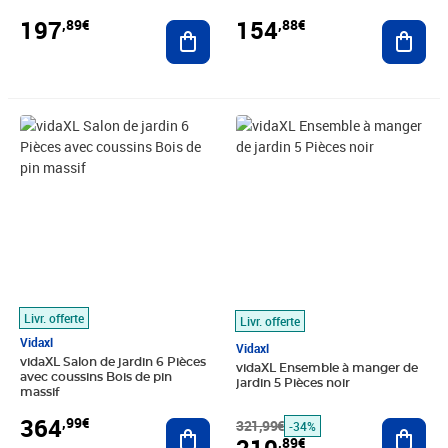
197
154
,89€
,88€
Ajouter au panier
Ajout
Prix 364,99€
Prix barré 321,99€
Prix 210,89€
Livr. offerte
Livr. offerte
Vidaxl
Vidaxl
vidaXL Salon de jardin 6 Pièces
vidaXL Ensemble à manger de
avec coussins Bois de pin
jardin 5 Pièces noir
massif
364
,99€
Ajouter au panier
321,99€
Ajout
-34%
,89€