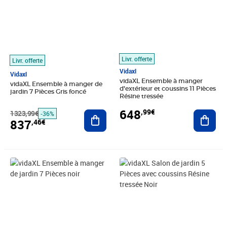
Livr. offerte
Livr. offerte
Vidaxl
Vidaxl
vidaXL Ensemble à manger
vidaXL Ensemble à manger de
d’extérieur et coussins 11 Pièces
jardin 7 Pièces Gris foncé
Résine tressée
648
,99€
1323,99€
Ajouter au panier
Ajout
-36%
837
,46€
Prix barré 554,99€
Prix 416,89€
Prix 228,99€