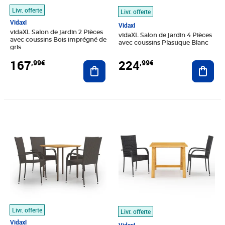
Livr. offerte
Livr. offerte
Vidaxl
Vidaxl
vidaXL Salon de jardin 2 Pièces
vidaXL Salon de jardin 4 Pièces
avec coussins Bois imprégné de
avec coussins Plastique Blanc
gris
167
224
,99€
,99€
Ajouter au panier
Ajout
Prix 288,89€
Prix 153,99€
Livr. offerte
Livr. offerte
Vidaxl