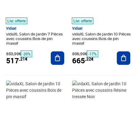
Livr. offerte
Livr. offerte
Vidaxl
Vidaxl
vidaXL Salon de jardin 7 Pièces
vidaXL Salon de jardin 10 Pièces
avec coussins Bois de pin
avec coussins Bois de pin
massif
massif
653,99€
Ajouter au panier
806,99€
Ajout
-20%
-17%
517
665
,21€
,22€
Prix barré 887,99€
Prix 699,86€
Prix barré 655,99€
Prix 566,89€