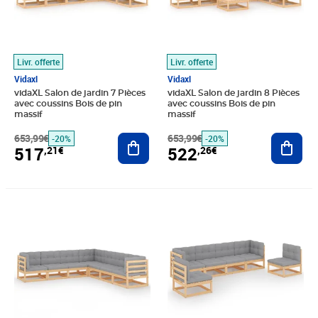
Livr. offerte
Livr. offerte
Vidaxl
Vidaxl
vidaXL Salon de jardin 7 Pièces
vidaXL Salon de jardin 8 Pièces
avec coussins Bois de pin
avec coussins Bois de pin
massif
massif
653,99€
Ajouter au panier
653,99€
Ajout
-20%
-20%
517
522
,21€
,26€
Prix barré 653,99€
Prix 517,21€
Prix barré 548,99€
Prix 428,16€