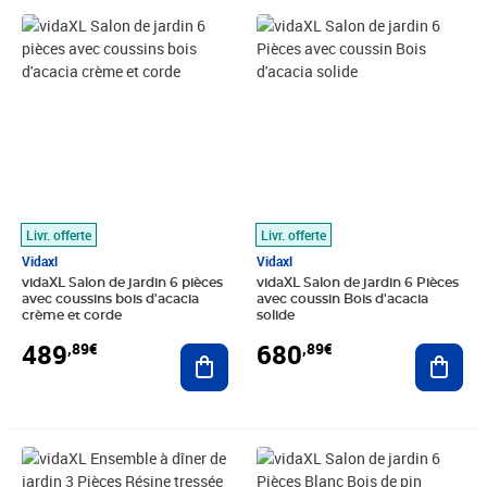
Prix 489,89€
Prix 680,89€
Livr. offerte
Livr. offerte
Vidaxl
Vidaxl
vidaXL Salon de jardin 6 pièces
vidaXL Salon de jardin 6 Pièces
avec coussins bois d'acacia
avec coussin Bois d'acacia
crème et corde
solide
489
680
,89€
,89€
Ajouter au panier
Ajout
Prix barré 337,99€
Prix 295,89€
Prix 333,50€