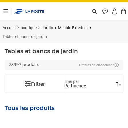
ontenu de la page
Accueil
boutique
Jardin
Meuble Extérieur
Tables et bancs de jardin
Tables et bancs de jardin
Critères de classement
33997 produits
Trier par
Filtrer
Pertinence
Tous les produits
Prix 363,89€
Prix barré 789,99€
Prix 663,65€