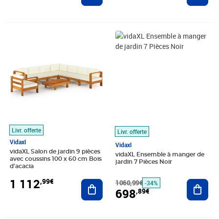
Prix 1 112,99€
Prix barré 1060,99€
Prix 698,89€
Livr. offerte
Livr. offerte
Vidaxl
Vidaxl
vidaXL Salon de jardin 9 pièces
vidaXL Ensemble à manger de
avec coussins 100 x 60 cm Bois
jardin 7 Pièces Noir
d'acacia
1 112
,99€
Ajouter au panier
1060,99€
Ajout
-34%
698
,89€