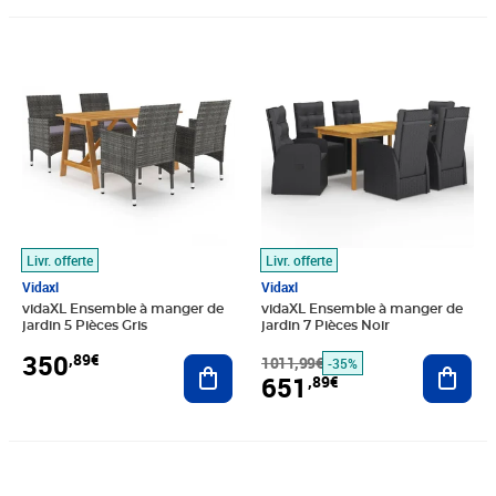
Prix 350,89€
Prix barré 1011,99€
Prix 651,89€
Livr. offerte
Livr. offerte
Vidaxl
Vidaxl
vidaXL Ensemble à manger de
vidaXL Ensemble à manger de
jardin 5 Pièces Gris
jardin 7 Pièces Noir
350
,89€
Ajouter au panier
1011,99€
Ajout
-35%
651
,89€
Prix 173,99€
Prix 133,99€