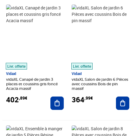
Prix 402,89€
Prix 364,99€
Livr. offerte
Livr. offerte
Vidaxl
Vidaxl
vidaXL Canapé de jardin 3
vidaXL Salon de jardin 6 Pièces
places et coussins gris foncé
avec coussins Bois de pin
Acacia massif
massif
402
364
,89€
,99€
Ajouter au panier
Ajout
Prix 310,89€
Prix 670,99€