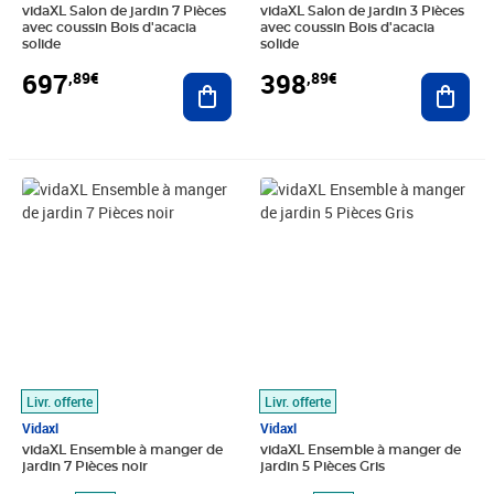
vidaXL Salon de jardin 7 Pièces
vidaXL Salon de jardin 3 Pièces
avec coussin Bois d'acacia
avec coussin Bois d'acacia
solide
solide
697
398
,89€
,89€
Ajouter au panier
Ajout
Prix barré 528,99€
Prix 369,92€
Prix barré 942,99€
Prix 599,89€
Livr. offerte
Livr. offerte
Vidaxl
Vidaxl
vidaXL Ensemble à manger de
vidaXL Ensemble à manger de
jardin 7 Pièces noir
jardin 5 Pièces Gris