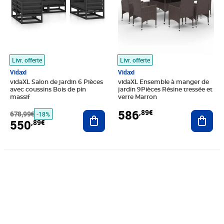
Livr. offerte
Livr. offerte
Vidaxl
Vidaxl
vidaXL Salon de jardin 6 Pièces
vidaXL Ensemble à manger de
avec coussins Bois de pin
jardin 9Pièces Résine tressée et
massif
verre Marron
586
,89€
678,99€
Ajouter au panier
Ajout
-18%
550
,89€
Prix 274,89€
Prix 313,89€