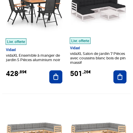
Livr. offerte
Livr. offerte
Vidaxl
Vidaxl
vidaXL Salon de jardin 7 Pièces
vidaXL Ensemble à manger de
avec coussins blanc bois de pin
jardin 5 Pièces aluminium noir
massif
428
501
,89€
,26€
Ajouter au panier
Ajout
Prix barré 653,99€
Prix 517,21€
Prix barré 653,99€
Prix 522,26€