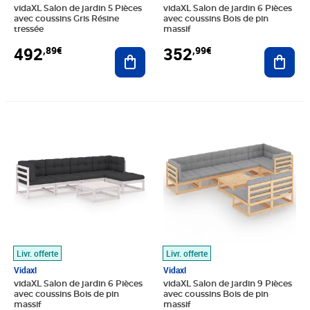
vidaXL Salon de jardin 5 Pièces
vidaXL Salon de jardin 6 Pièces
avec coussins Gris Résine
avec coussins Bois de pin
tressée
massif
492
352
,89€
,99€
Ajouter au panier
Ajout
Prix 444,14€
Prix barré 760,99€
Prix 602,24€
Livr. offerte
Livr. offerte
Vidaxl
Vidaxl
vidaXL Salon de jardin 6 Pièces
vidaXL Salon de jardin 9 Pièces
avec coussins Bois de pin
avec coussins Bois de pin
massif
massif