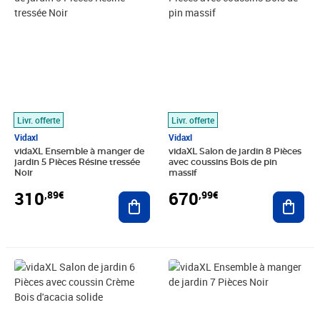
Livr. offerte
Livr. offerte
Vidaxl
Vidaxl
vidaXL Ensemble à manger de
vidaXL Salon de jardin 8 Pièces
jardin 5 Pièces Résine tressée
avec coussins Bois de pin
Noir
massif
310
670
,89€
,99€
Ajouter au panier
Ajout
Prix 666,89€
Prix barré 927,99€
Prix 803,89€