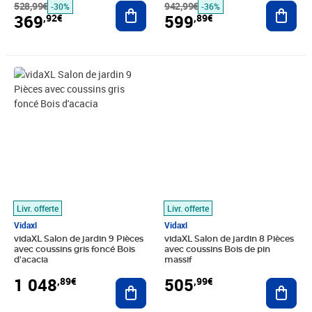
528,99€
Ajouter au panier
942,99€
Ajout
-30%
-36%
369
599
,92€
,89€
Prix 1 048,89€
Prix 505,99€
Livr. offerte
Livr. offerte
Vidaxl
Vidaxl
vidaXL Salon de jardin 9 Pièces
vidaXL Salon de jardin 8 Pièces
avec coussins gris foncé Bois
avec coussins Bois de pin
d'acacia
massif
1 048
505
,89€
,99€
Ajouter au panier
Ajout