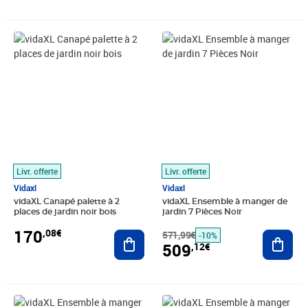
Prix 170,08€
Prix barré 571,99€
Prix 509,12€
Livr. offerte
Livr. offerte
Vidaxl
Vidaxl
vidaXL Canapé palette à 2
vidaXL Ensemble à manger de
places de jardin noir bois
jardin 7 Pièces Noir
170
,08€
Ajouter au panier
571,99€
Ajout
-10%
509
,12€
Prix barré 976,99€
Prix 682,89€
Prix barré 1690,99€
Prix 1 367,89€