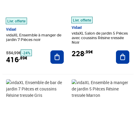
Livr. offerte
Livr. offerte
Vidaxl
Vidaxl
vidaXL Salon de jardin 5 Pièces
vidaXL Ensemble à manger de
avec coussins Résine tressée
jardin 7 Pièces noir
Noir
228
,99€
554,99€
Ajouter au panier
Ajout
-24%
416
,89€
Prix barré 326,99€
Prix 219,93€
Prix 315,89€