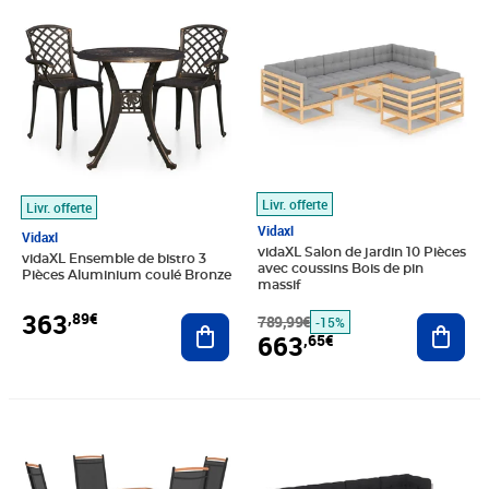
Livr. offerte
Livr. offerte
Vidaxl
Vidaxl
vidaXL Salon de jardin 10 Pièces
vidaXL Ensemble de bistro 3
avec coussins Bois de pin
Pièces Aluminium coulé Bronze
massif
363
,89€
Ajouter au panier
789,99€
Ajout
-15%
663
,65€
Prix 428,89€
Prix 501,26€