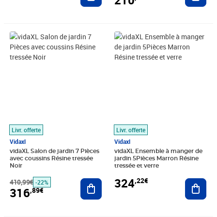
210
Prix barré 410,99€
Prix 316,89€
Prix 324,22€
Livr. offerte
Livr. offerte
Vidaxl
Vidaxl
vidaXL Salon de jardin 7 Pièces
vidaXL Ensemble à manger de
avec coussins Résine tressée
jardin 5Pièces Marron Résine
Noir
tressée et verre
324
,22€
410,99€
Ajouter au panier
Ajout
-22%
316
,89€