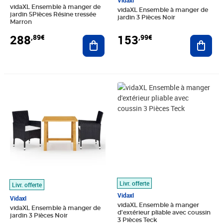
Vidaxl
vidaXL Ensemble à manger de
vidaXL Ensemble à manger de
jardin 5Pièces Résine tressée
jardin 3 Pièces Noir
Marron
288
153
,89€
,99€
Ajouter au panier
Ajout
Prix 197,89€
Prix 154,88€
Livr. offerte
Livr. offerte
Vidaxl
Vidaxl
vidaXL Ensemble à manger
vidaXL Ensemble à manger de
d'extérieur pliable avec coussin
jardin 3 Pièces Noir
3 Pièces Teck