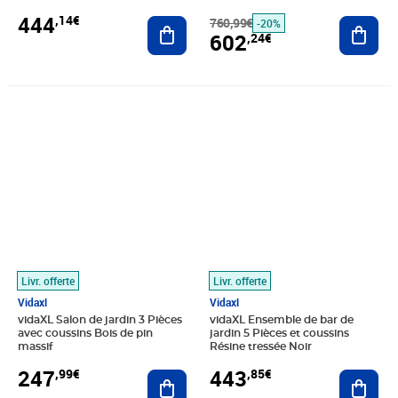
444
,14€
Ajouter au panier
760,99€
Ajout
-20%
602
,24€
Prix 247,99€
Prix 443,85€
Livr. offerte
Livr. offerte
Vidaxl
Vidaxl
vidaXL Salon de jardin 3 Pièces
vidaXL Ensemble de bar de
avec coussins Bois de pin
jardin 5 Pièces et coussins
massif
Résine tressée Noir
247
443
,99€
,85€
Ajouter au panier
Ajout