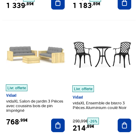
1 339
1 183
,89€
,89€
Prix 768,99€
Prix barré 290,99€
Prix 214,89€
Livr. offerte
Livr. offerte
Vidaxl
Vidaxl
vidaXL Salon de jardin 3 Pièces
vidaXL Ensemble de bistro 3
avec coussins bois de pin
Pièces Aluminium coulé Noir
imprégné
768
,99€
Ajouter au panier
290,99€
Ajout
-26%
214
,89€