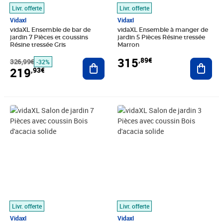
Livr. offerte
Livr. offerte
Vidaxl
Vidaxl
vidaXL Ensemble de bar de
vidaXL Ensemble à manger de
jardin 7 Pièces et coussins
jardin 5 Pièces Résine tressée
Résine tressée Gris
Marron
315
,89€
326,99€
Ajouter au panier
Ajout
-32%
219
,93€
Prix 697,89€
Prix 398,89€
Livr. offerte
Livr. offerte
Vidaxl
Vidaxl