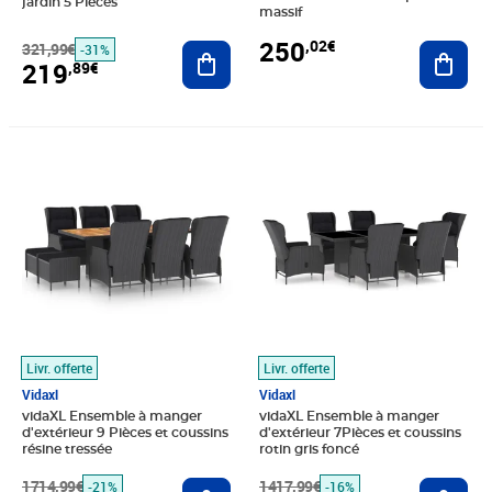
jardin 5 Pièces
massif
250
,02€
321,99€
Ajouter au panier
Ajout
-31%
219
,89€
Prix barré 1714,99€
Prix 1 339,89€
Prix barré 1417,99€
Prix 1 183,89€
Livr. offerte
Livr. offerte
Vidaxl
Vidaxl
vidaXL Ensemble à manger
vidaXL Ensemble à manger
d'extérieur 9 Pièces et coussins
d'extérieur 7Pièces et coussins
résine tressée
rotin gris foncé
1714,99€
Ajouter au panier
1417,99€
Ajout
-21%
-16%