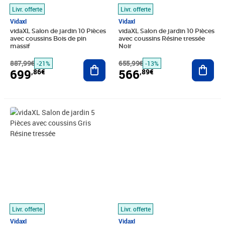
Livr. offerte
Livr. offerte
Vidaxl
Vidaxl
vidaXL Salon de jardin 10 Pièces
vidaXL Salon de jardin 10 Pièces
avec coussins Bois de pin
avec coussins Résine tressée
massif
Noir
887,99€
Ajouter au panier
655,99€
Ajout
-21%
-13%
699
566
,86€
,89€
Prix 492,89€
Prix 352,99€
Livr. offerte
Livr. offerte
Vidaxl
Vidaxl