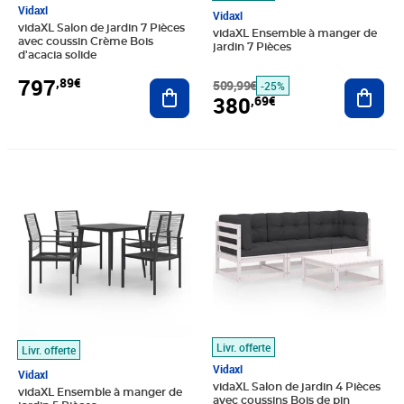
Vidaxl
Vidaxl
vidaXL Salon de jardin 7 Pièces
vidaXL Ensemble à manger de
avec coussin Crème Bois
jardin 7 Pièces
d'acacia solide
797
,89€
Ajouter au panier
509,99€
Ajout
-25%
380
,69€
Prix barré 321,99€
Prix 219,89€
Prix 250,02€
Livr. offerte
Livr. offerte
Vidaxl
Vidaxl
vidaXL Salon de jardin 4 Pièces
vidaXL Ensemble à manger de
avec coussins Bois de pin