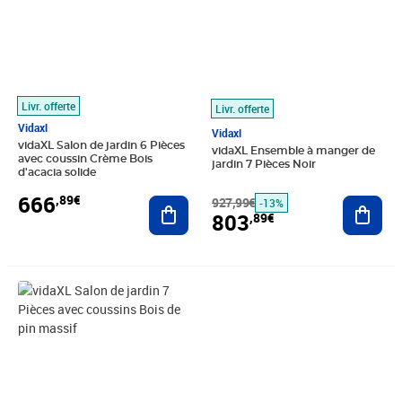
Livr. offerte
Livr. offerte
Vidaxl
Vidaxl
vidaXL Salon de jardin 6 Pièces
vidaXL Ensemble à manger de
avec coussin Crème Bois
jardin 7 Pièces Noir
d'acacia solide
666
,89€
Ajouter au panier
927,99€
Ajout
-13%
803
,89€
Prix barré 653,99€
Prix 517,21€
Prix barré 806,99€
Prix 665,22€