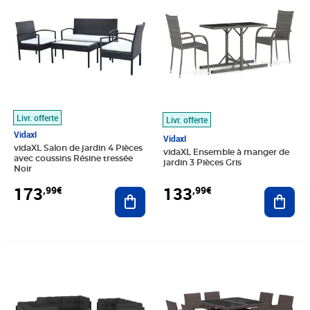
Livr. offerte
Livr. offerte
Vidaxl
Vidaxl
vidaXL Salon de jardin 4 Pièces
vidaXL Ensemble à manger de
avec coussins Résine tressée
jardin 3 Pièces Gris
Noir
173
133
,99€
,99€
Ajouter au panier
Ajout
Prix barré 678,99€
Prix 550,89€
Prix 586,89€