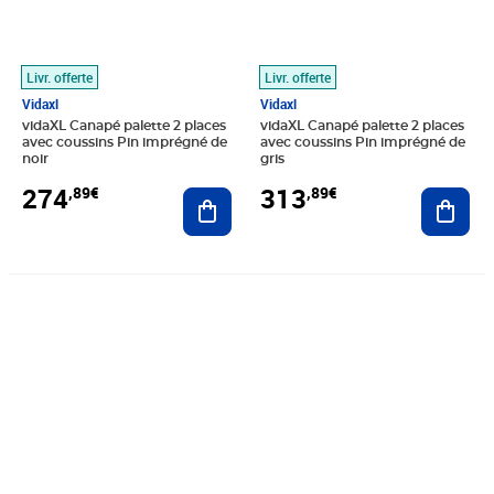
Livr. offerte
Livr. offerte
Vidaxl
Vidaxl
vidaXL Canapé palette 2 places
vidaXL Canapé palette 2 places
avec coussins Pin imprégné de
avec coussins Pin imprégné de
noir
gris
274
313
,89€
,89€
Ajouter au panier
Ajout
Prix 167,99€
Prix 224,99€