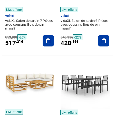
Livr. offerte
Livr. offerte
Vidaxl
Vidaxl
vidaXL Salon de jardin 7 Pièces
vidaXL Salon de jardin 6 Pièces
avec coussins Bois de pin
avec coussins Bois de pin
massif
massif
653,99€
Ajouter au panier
548,99€
Ajout
-20%
-22%
517
428
,21€
,16€
Prix 797,89€
Prix barré 509,99€
Prix 380,69€
Livr. offerte
Livr. offerte