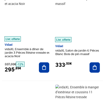
Livr. offerte
Livr. offerte
Vidaxl
Vidaxl
vidaXL Ensemble à dîner de
vidaXL Salon de jardin 6 Pièces
jardin 3 Pièces Résine tressée et
Blanc Bois de pin massif
acacia Noir
333
,50€
337,99€
Ajouter au panier
Ajout
-12%
295
,89€
Prix barré 1323,99€
Prix 837,46€
Prix 648,99€