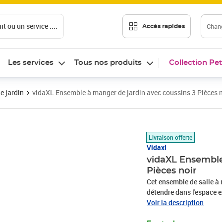
t ou un service ....
Chang
Accès rapides
Les services
Tous nos produits
Collection Pet
e jardin
vidaXL Ensemble à manger de jardin avec coussins 3 Pièces n
Prix barré 206,99 €
Prix 182,89€
Livraison offerte
Vidaxl
vidaXL Ensemble
Pièces noir
Cet ensemble de salle à
détendre dans l'espace extérieur ! Les cadres en acier endu
table et les chaises robu
Voir la description
Grâce à la résine tressée