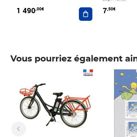
1 490
7
,00€
,50€
Ajouter au panier
Vous pourriez également ai
Prix 1 490,00€
Prix 7,50€