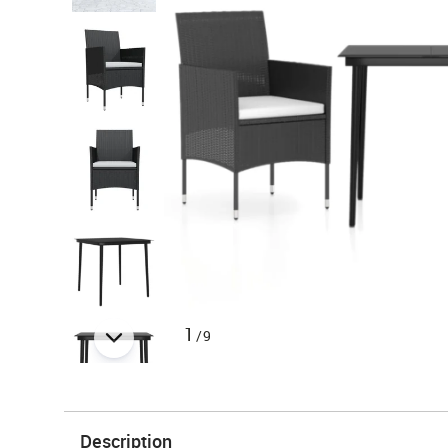
1
/9
Description