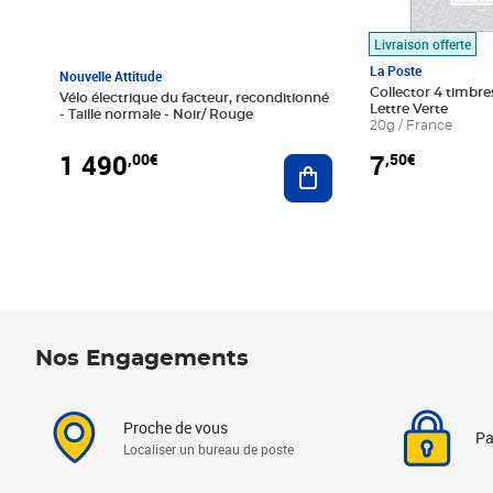
Livraison offerte
La Poste
Nouvelle Attitude
Collector 4 timbres
Vélo électrique du facteur, reconditionné
Lettre Verte
- Taille normale - Noir/ Rouge
20g / France
1 490
7
,00€
,50€
Ajouter au panier
Nos Engagements
Proche de vous
Pa
Localiser un bureau de poste