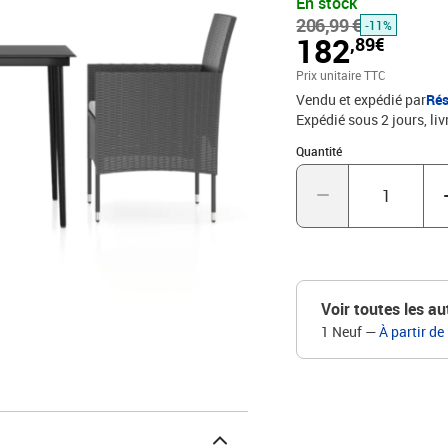
En stock
conviennent à un usage q
206,99 €
nettoyer avec un chiffon
-11%
182
,89€
autres articles décorati
d'extérieur, nous vous 
Prix unitaire TTC
imperméable.Couleur : no
Vendu et expédié par
Rés
verreDimensions de la tab
Expédié sous 2 jours
liv
58 x 84 cm (l x P x H)La
Quantité : 1
cmHauteur des accoudoir
Quantité
cmL'assemblage est requi
Voir toutes les au
1 Neuf
—
À partir de