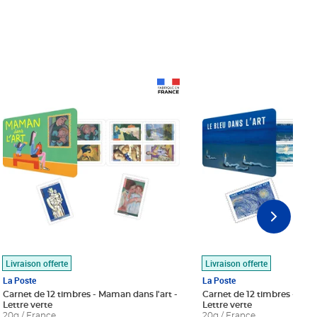
Prix 18,24€
Prix 18,24€
Livraison offerte
Livraison offerte
La Poste
La Poste
Carnet de 12 timbres - Maman dans l'art -
Carnet de 12 timbres - Le bl
Lettre verte
Lettre verte
20g / France
20g / France