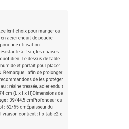
xcellent choix pour manger ou
 en acier enduit de poudre
 pour une utilisation
résistante à l’eau, les chaises
 quotidien. Le dessus de table
n humide et parfait pour placer
fs. Remarque : afin de prolonger
us recommandons de les protéger
 : résine tressée, acier enduit
 74 cm (L x I x H)Dimensions de
siège : 39/44,5 cmProfondeur du
sol : 62/65 cmÉpaisseur du
ivraison contient :1 x table2 x