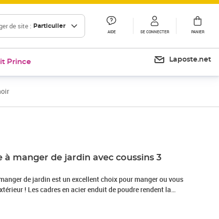
er de site :
Particulier
AIDE
SE CONNECTER
PANIER
Laposte.net
it Prince
oir
Prix 182,99€
 à manger de jardin avec coussins 3
 manger de jardin est un excellent choix pour manger ou vous
it de poudre rendent la
stes et stables pour une utilisation quotidienne à l'extérieur.
 résistante à l’eau, les chaises sont faciles à nettoyer et