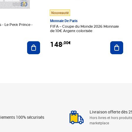
Nouveauté
Monnaie De Paris
 - Le Petit Prince -
FIFA – Coupe du Monde 2026 Monnaie
de 10€ Argent colorisée
148
,00€
Ajouter au panier
Ajoute
Livraison offerte dès 2
iements 100% sécurisés
Hors livres et hors produit
marketplace