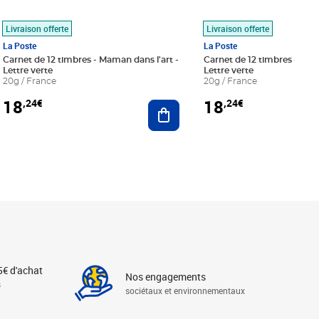
Livraison offerte
Livraison offerte
La Poste
La Poste
Carnet de 12 timbres - Maman dans l'art -
Carnet de 12 timbres - Le bl
Lettre verte
Lettre verte
20g / France
20g / France
18
18
,24€
,24€
r au panier
Ajouter au panier
5€ d'achat
Nos engagements
s
sociétaux et environnementaux