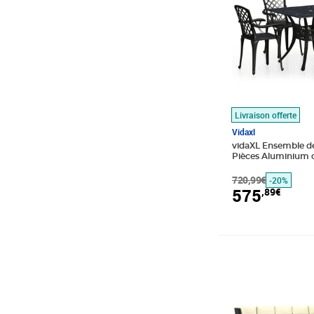
Livraison offerte
Vidaxl
vidaXL Ensemble de
Pièces Aluminium c
720,99€
-20%
575
,89€
Prix 553,99€