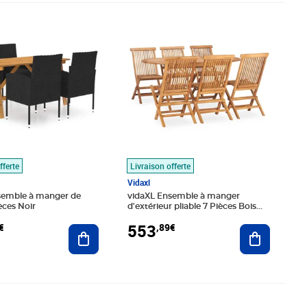
,99€
Prix 553,89€
fferte
Livraison offerte
Vidaxl
semble à manger de
vidaXL Ensemble à manger
èces Noir
d'extérieur pliable 7 Pièces Bois
solide de teck
553
€
,89€
Ajouter au panier
Ajouter au
é 572,99€
,89€
Prix 405,99€