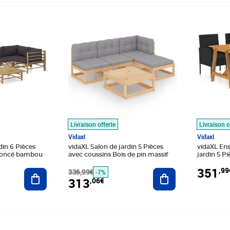
9€
Prix barré 336,99€
Prix 313,06€
Prix 351
Livraison offerte
Livraison o
Vidaxl
Vidaxl
din 6 Pièces
vidaXL Salon de jardin 5 Pièces
vidaXL En
 foncé bambou
avec coussins Bois de pin massif
jardin 5 Pi
351
,99
Ajouter au panier
336,99€
Ajouter au panier
-7%
313
,06€
9€
Prix 237,89€
Prix barr
Prix 444