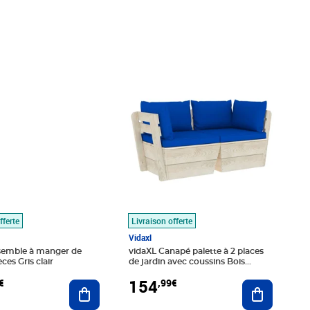
,89€
Prix 154,99€
fferte
Livraison offerte
Vidaxl
semble à manger de
vidaXL Canapé palette à 2 places
èces Gris clair
de jardin avec coussins Bois
d'épicéa
154
€
,99€
Ajouter au panier
Ajouter au