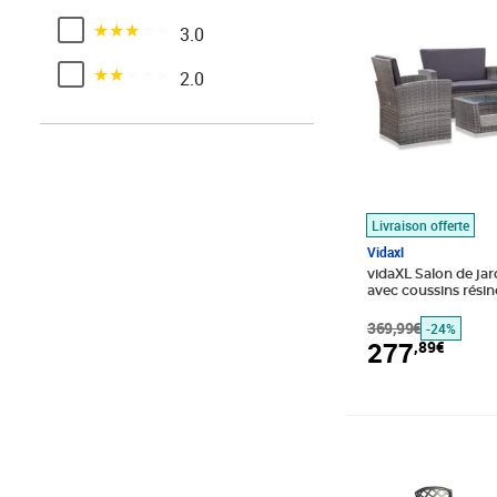
Noté 3 sur 5
3.0
Noté 2 sur 5
2.0
Livraison offerte
Vidaxl
vidaXL Salon de jar
avec coussins résine
369,99€
-24%
277
,89€
Prix barré 720,9
Prix 575,89€