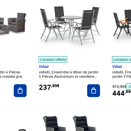
Livraison offerte
Livraison o
Vidaxl
Vidaxl
din 4 Pièces
vidaXL Ensemble à dîner de jardin
vidaXL En
 tressée gris
5 Pièces Aluminium et textilène
jardin 7 P
Argenté
237
,89€
Ajouter au panier
Ajouter au panier
572,99€
-
444
,89
9€
Prix barré 1087,99€
Prix 739,89€
Prix barr
Prix 992