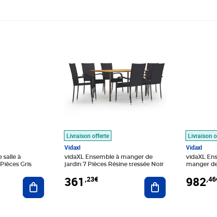
99€
Prix 361,23€
Prix 982
Livraison offerte
Livraison o
Vidaxl
Vidaxl
salle à
vidaXL Ensemble à manger de
vidaXL Ens
Pièces Gris
jardin 7 Pièces Résine tressée Noir
manger de 
361
982
,23€
,46
Ajouter au panier
Ajouter au panier