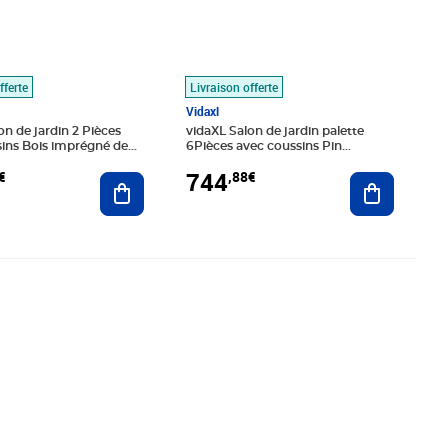
fferte
Livraison offerte
Vidaxl
on de jardin 2 Pièces
vidaXL Salon de jardin palette
ins Bois imprégné de
6Pièces avec coussins Pin
imprégné de gris
744
€
,88€
Ajouter au panier
Ajouter au
,99€
Prix 175,99€