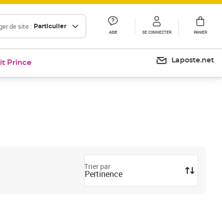
er de site :
Particulier
AIDE
SE CONNECTER
PANIER
Laposte.net
it Prince
Trier par
Pertinence