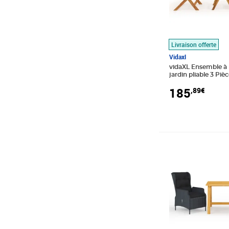
Livraison offerte
Vidaxl
vidaXL Ensemble à
jardin pliable 3 Piè
solide
185
,89€
Prix barré 450,9
Prix 398,89€