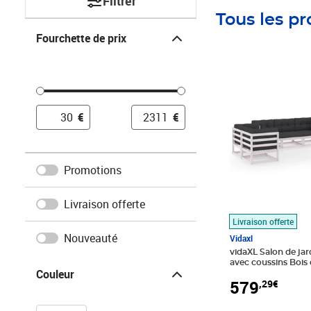
Filtrer
Tous les pr
Fourchette de prix
Fourchette de prix
Prix 579,29€
€
€
Promotions
Livraison offerte
Livraison offerte
Nouveauté
Vidaxl
vidaXL Salon de jar
Couleur
avec coussins Bois 
Couleur
579
,29€