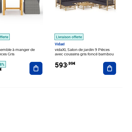
fferte
Livraison offerte
Vidaxl
semble à manger de
vidaXL Salon de jardin 9 Pièces
èces Gris
avec coussins gris foncé bambou
593
,99€
Ajouter au panier
Ajouter au
18%
€
,99€
Prix 744,88€