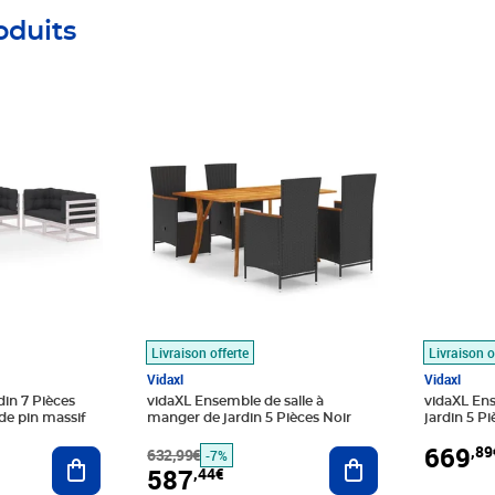
oduits
Prix barré 632,99€
Prix 587,44€
Prix 669
Livraison offerte
Livraison o
Vidaxl
Vidaxl
din 7 Pièces
vidaXL Ensemble de salle à
vidaXL En
de pin massif
manger de jardin 5 Pièces Noir
jardin 5 Pi
669
,89
Ajouter au panier
632,99€
Ajouter au panier
-7%
587
,44€