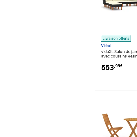
Livraison offerte
Vidaxl
vidaXL Salon de jar
avec coussins Résin
553
,99€
Prix 185,89€