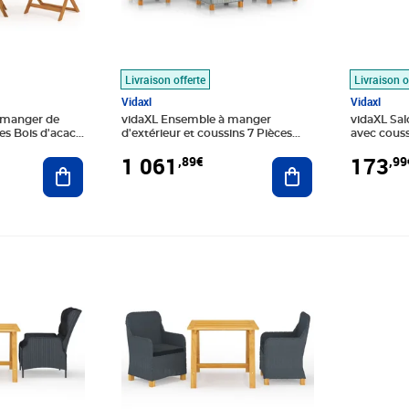
Livraison offerte
Livraison o
Vidaxl
Vidaxl
 manger de
vidaXL Ensemble à manger
vidaXL Sal
ces Bois d'acacia
d'extérieur et coussins 7 Pièces
avec couss
résine tressée
gris
1 061
173
,89€
,99
Ajouter au panier
Ajouter au panier
9€
Prix 241,99€
Prix 407