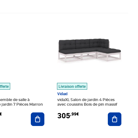
,46€
Prix 305,99€
fferte
Livraison offerte
Vidaxl
emble de salle à
vidaXL Salon de jardin 4 Pièces
jardin 7 Pièces Marron
avec coussins Bois de pin massif
305
€
,99€
Ajouter au panier
Ajouter au