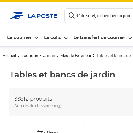
ontenu de la page
N° de suivi, rechercher un produi
Le courrier
Le colis
Le transfert de courrier
Accueil
boutique
Jardin
Meuble Extérieur
Tables et bancs de 
Tables et bancs de jardin
33812 produits
Critères de classement