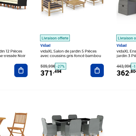
Livraison offerte
Livraison o
Vidaxl
Vidaxl
din 12 Pièces
vidaXL Salon de jardin 5 Pièces
vidaXL En
e tressée Noir
avec coussins gris foncé bambou
jardin 3 Pi
Ajouter au panier
509,99€
Ajouter au panier
443,99€
-27%
-
371
362
,49€
,80
Prix 1 061,89€
Prix 173