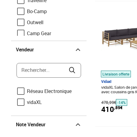
Travellife
Prix barré 478,9
Prix 410,89€
Bo-Camp
Outwell
Camp Gear
Vendeur
Eurotrail
Vendeur
Progarden
Redcliffs
Rechercher...
Livraison offerte
Vidaxl
vidaXL Salon de jar
Réseau Electronique
avec coussins gris
vidaXL
478,99€
-14%
410
,89€
Note Vendeur
Note Vendeur
Prix barré 369,9
Prix 277,89€