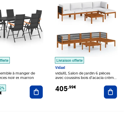
fferte
Livraison offerte
Vidaxl
semble à manger de
vidaXL Salon de jardin 6 pièces
ièces noir et marron
avec coussins bois d'acacia crème
et corde
405
,99€
Ajouter au panier
Ajouter au
22%
€
é 1465,99€
,88€
Prix 172,99€