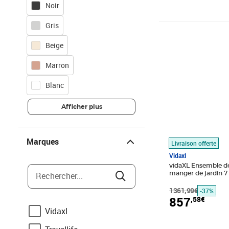
Noir
Gris
Prix barré 1361,
Prix 857,58€
Beige
Marron
Blanc
Afficher plus
Marques
Marques
Livraison offerte
Vidaxl
vidaXL Ensemble de 
Rechercher...
manger de jardin 7 
1361,99€
-37%
857
,58€
Vidaxl