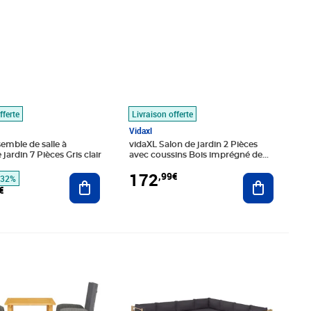
fferte
Livraison offerte
Vidaxl
emble de salle à
vidaXL Salon de jardin 2 Pièces
ardin 7 Pièces Gris clair
avec coussins Bois imprégné de
gris
172
,99€
Ajouter au panier
Ajouter au
-32%
€
é 443,99€
,80€
Prix 593,99€