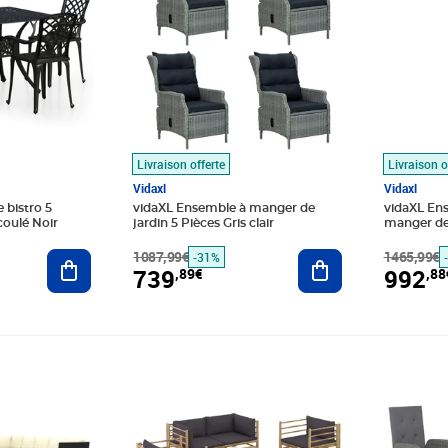
Livraison offerte
Livraison o
Vidaxl
Vidaxl
 bistro 5
vidaXL Ensemble à manger de
vidaXL Ens
oulé Noir
jardin 5 Pièces Gris clair
manger de j
Ajouter au panier
1087,99€
Ajouter au panier
1465,99€
-31%
739
992
,89€
,88
Prix barré 509,99€
Prix 371,49€
Prix barr
Prix 362