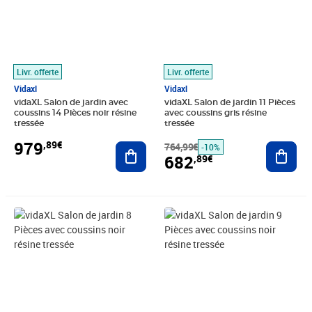
Livr. offerte
Livr. offerte
Vidaxl
Vidaxl
vidaXL Salon de jardin avec
vidaXL Salon de jardin 11 Pièces
coussins 14 Pièces noir résine
avec coussins gris résine
tressée
tressée
979
,89€
Ajouter au panier
764,99€
Ajout
-10%
682
,89€
Prix 622,89€
Prix 672,89€