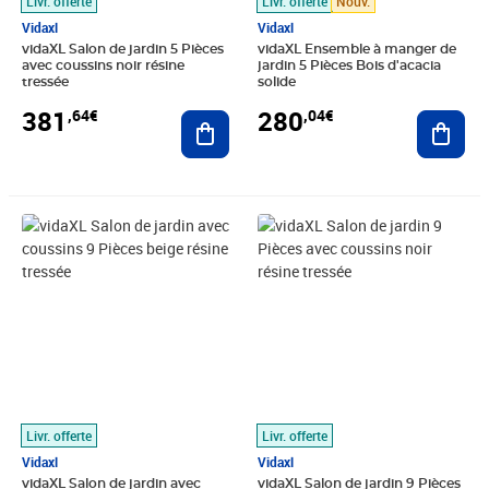
Livr. offerte
Livr. offerte
Nouv.
Vidaxl
Vidaxl
vidaXL Salon de jardin 5 Pièces
vidaXL Ensemble à manger de
avec coussins noir résine
jardin 5 Pièces Bois d'acacia
tressée
solide
381
280
,64€
,04€
Ajouter au panier
Ajout
Prix 843,89€
Prix 580,89€
Livr. offerte
Livr. offerte
Vidaxl
Vidaxl
vidaXL Salon de jardin avec
vidaXL Salon de jardin 9 Pièces