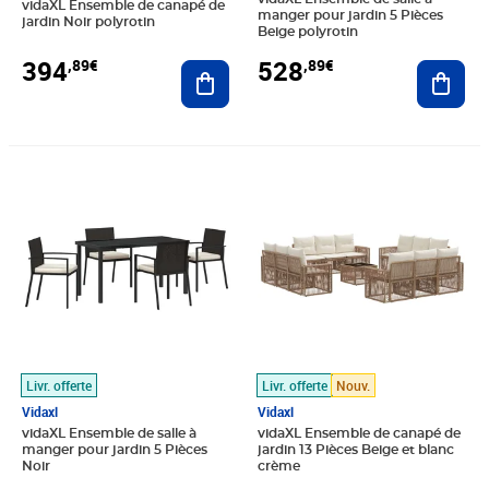
vidaXL Ensemble de canapé de
manger pour jardin 5 Pièces
jardin Noir polyrotin
Beige polyrotin
394
528
,89€
,89€
Ajouter au panier
Ajout
Prix 242,64€
Prix 713,89€
Livr. offerte
Livr. offerte
Nouv.
Vidaxl
Vidaxl
vidaXL Ensemble de salle à
vidaXL Ensemble de canapé de
manger pour jardin 5 Pièces
jardin 13 Pièces Beige et blanc
Noir
crème