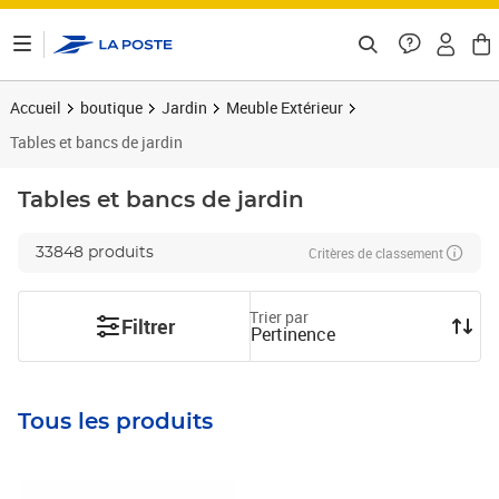
ontenu de la page
Accueil
boutique
Jardin
Meuble Extérieur
Tables et bancs de jardin
Tables et bancs de jardin
Critères de classement
33848 produits
Trier par
Filtrer
Pertinence
Tous les produits
Prix 546,89€
Prix 465,89€