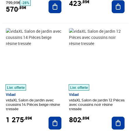
423
,89€
799,99€
Ajouter au panier
Ajout
-28%
570
,89€
Prix 1 275,89€
Prix 802,89€
Livr. offerte
Livr. offerte
Vidaxl
Vidaxl
vidaXL Salon de jardin avec
vidaXL Salon de jardin 12 Pièces
coussins 14 Pièces beige résine
avec coussins noir résine
tressée
tressée
1 275
802
,89€
,89€
Ajouter au panier
Ajout