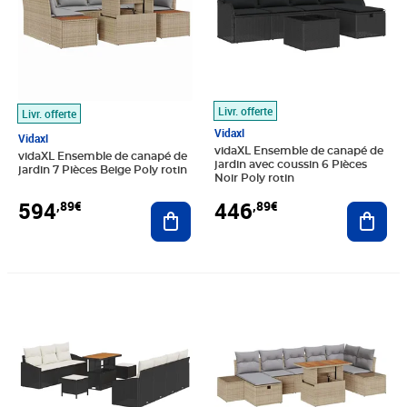
Livr. offerte
Livr. offerte
Vidaxl
Vidaxl
vidaXL Ensemble de canapé de
vidaXL Ensemble de canapé de
jardin avec coussin 6 Pièces
jardin 7 Pièces Beige Poly rotin
Noir Poly rotin
594
446
,89€
,89€
Ajouter au panier
Ajout
Prix 641,89€
Prix 679,89€