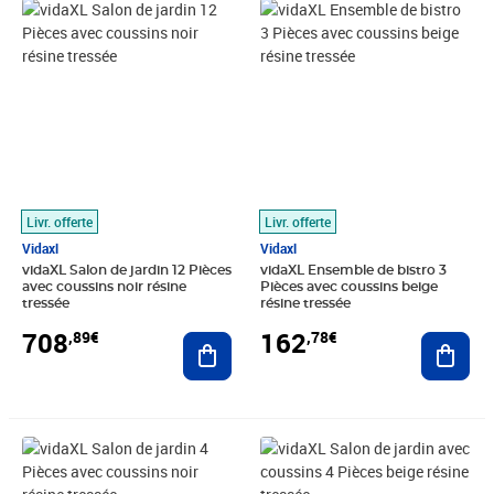
Prix 708,89€
Prix 162,78€
Livr. offerte
Livr. offerte
Vidaxl
Vidaxl
vidaXL Salon de jardin 12 Pièces
vidaXL Ensemble de bistro 3
avec coussins noir résine
Pièces avec coussins beige
tressée
résine tressée
708
162
,89€
,78€
Ajouter au panier
Ajout
Prix 272,89€
Prix 362,77€