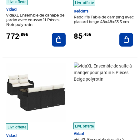
Livr. offerte
Livr. offerte
Vidaxl
Redcliffs
vidaXL Ensemble de canapé de
Redcliffs Table de camping avec
jardin avec coussin 11 Pièces
placard beige 48x48x53 5 cm
Noir polyrotin
772
85
,89€
,45€
Ajouter au panier
Ajout
Prix 394,89€
Prix 528,89€
Livr. offerte
Livr. offerte
Vidaxl
Vidaxl
vidaXL Ensemble de salle à