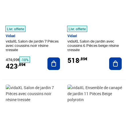
Livr. offerte
Livr. offerte
Vidaxl
Vidaxl
vidaXL Salon de jardin 7 Pièces
vidaXL Salon de jardin avec
avec coussins noir résine
coussins 6 Pièces beige résine
tressée
tressée
518
,89€
474,99€
Ajouter au panier
Ajout
-10%
423
,89€
Prix 400,99€
Prix 533,89€