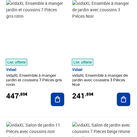
Prix 447,89€
Prix 241,89€
Livr. offerte
Livr. offerte
Vidaxl
Vidaxl
vidaXL Ensemble à manger
vidaXL Ensemble à manger de
jardin et coussins 7 Pièces gris
jardin avec coussins 3 Pièces
rotin
Noir
447
241
,89€
,89€
Ajouter au panier
Ajout
Prix 648,89€
Prix 610,89€