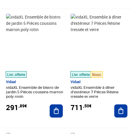
Prix 291,89€
Prix 711,50€
Livr. offerte
Livr. offerte
Nouv.
Vidaxl
Vidaxl
vidaXL Ensemble de bistro de
vidaXL Ensemble à dîner
jardin 5 Pièces coussins marron
d'extérieur 7 Pièces Résine
poly rotin
tressée et verre
291
711
,89€
,50€
Ajouter au panier
Ajout