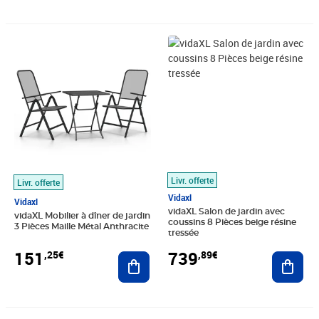
Prix 151,25€
Prix 739,89€
Livr. offerte
Livr. offerte
Vidaxl
Vidaxl
vidaXL Salon de jardin avec
vidaXL Mobilier à dîner de jardin
coussins 8 Pièces beige résine
3 Pièces Maille Métal Anthracite
tressée
151
739
,25€
,89€
Ajouter au panier
Ajout