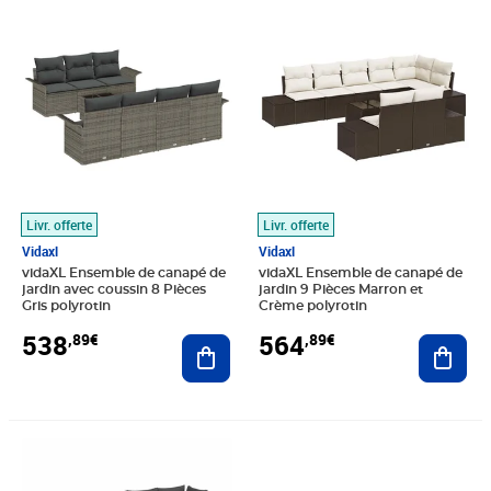
Prix 538,89€
Prix 564,89€
Livr. offerte
Livr. offerte
Vidaxl
Vidaxl
vidaXL Ensemble de canapé de
vidaXL Ensemble de canapé de
jardin avec coussin 8 Pièces
jardin 9 Pièces Marron et
Gris polyrotin
Crème polyrotin
538
564
,89€
,89€
Ajouter au panier
Ajout
Prix 555,89€
Prix 678,89€