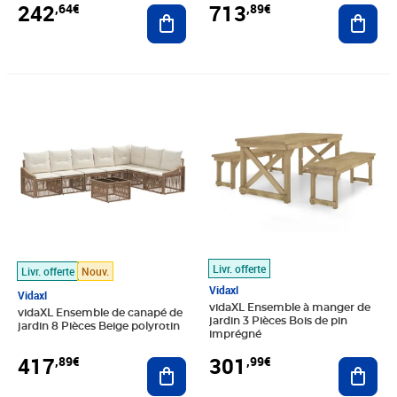
242
713
,64€
,89€
Ajouter au panier
Ajout
Prix 417,89€
Prix 301,99€
Livr. offerte
Livr. offerte
Nouv.
Vidaxl
Vidaxl
vidaXL Ensemble à manger de
vidaXL Ensemble de canapé de
jardin 3 Pièces Bois de pin
jardin 8 Pièces Beige polyrotin
imprégné
417
301
,89€
,99€
Ajouter au panier
Ajout