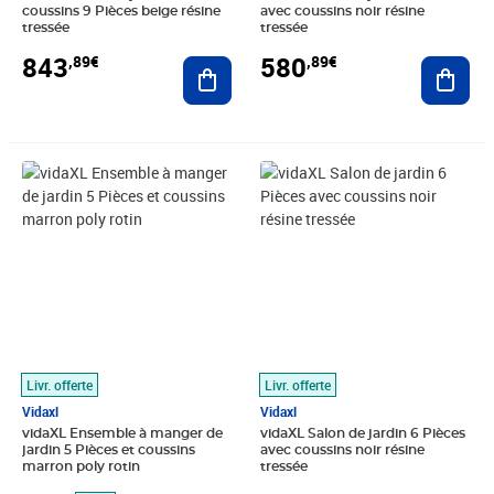
coussins 9 Pièces beige résine
avec coussins noir résine
tressée
tressée
843
580
,89€
,89€
Ajouter au panier
Ajout
Prix barré 799,99€
Prix 570,89€
Prix 423,89€
Livr. offerte
Livr. offerte
Vidaxl
Vidaxl
vidaXL Ensemble à manger de
vidaXL Salon de jardin 6 Pièces
jardin 5 Pièces et coussins
avec coussins noir résine
marron poly rotin
tressée