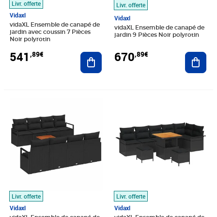
Livr. offerte
Livr. offerte
Vidaxl
Vidaxl
vidaXL Ensemble de canapé de
vidaXL Ensemble de canapé de
jardin avec coussin 7 Pièces
jardin 9 Pièces Noir polyrotin
Noir polyrotin
541
670
,89€
,89€
Ajouter au panier
Ajout
Prix 615,89€
Prix 538,89€
Livr. offerte
Livr. offerte
Vidaxl
Vidaxl