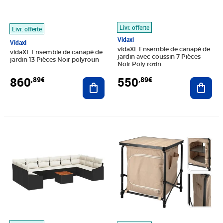
Livr. offerte
Livr. offerte
Vidaxl
Vidaxl
vidaXL Ensemble de canapé de
vidaXL Ensemble de canapé de
jardin avec coussin 7 Pièces
jardin 13 Pièces Noir polyrotin
Noir Poly rotin
860
550
,89€
,89€
Ajouter au panier
Ajout
Prix 772,89€
Prix 85,45€