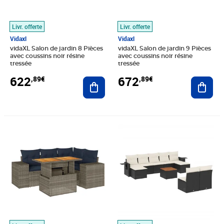
Livr. offerte
Livr. offerte
Vidaxl
Vidaxl
vidaXL Salon de jardin 8 Pièces
vidaXL Salon de jardin 9 Pièces
avec coussins noir résine
avec coussins noir résine
tressée
tressée
622
672
,89€
,89€
Ajouter au panier
Ajout
Prix 383,18€
Prix 595,89€