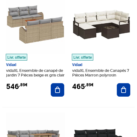
Livr. offerte
Livr. offerte
Vidaxl
Vidaxl
vidaXL Ensemble de canapé de
vidaXL Ensemble de Canapés 7
jardin 7 Pièces beige et gris clair
Pièces Marron polyrotin
546
465
,89€
,89€
Ajouter au panier
Ajout
Prix 594,89€
Prix 446,89€