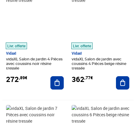
Livr. offerte
Livr. offerte
Vidaxl
Vidaxl
vidaXL Salon de jardin 4 Pièces
vidaXL Salon de jardin avec
avec coussins noir résine
coussins 4 Pièces beige résine
tressée
tressée
272
362
,89€
,77€
Ajouter au panier
Ajout
Prix barré 474,99€
Prix 423,89€
Prix 518,89€