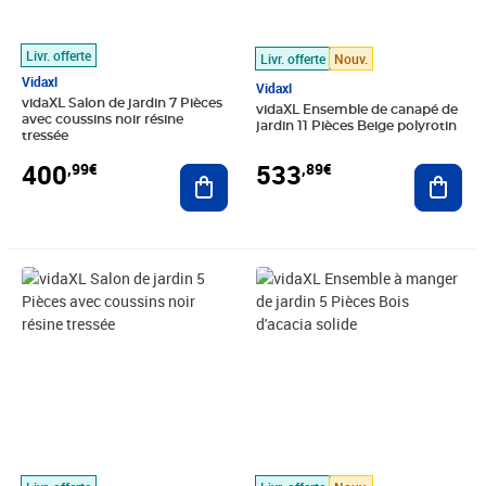
Livr. offerte
Livr. offerte
Nouv.
Vidaxl
Vidaxl
vidaXL Salon de jardin 7 Pièces
vidaXL Ensemble de canapé de
avec coussins noir résine
jardin 11 Pièces Beige polyrotin
tressée
400
533
,99€
,89€
Ajouter au panier
Ajout
Prix 381,64€
Prix 280,04€