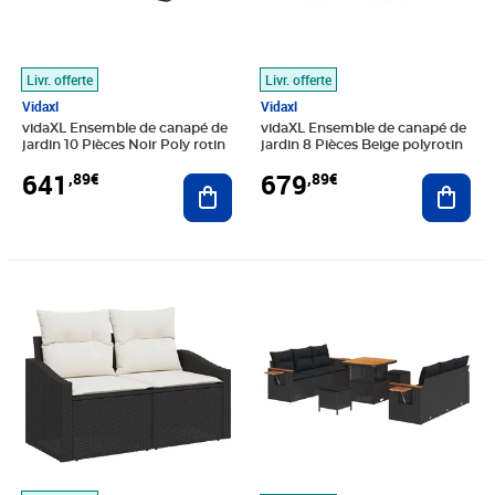
Livr. offerte
Livr. offerte
Vidaxl
Vidaxl
vidaXL Ensemble de canapé de
vidaXL Ensemble de canapé de
jardin 10 Pièces Noir Poly rotin
jardin 8 Pièces Beige polyrotin
641
679
,89€
,89€
Ajouter au panier
Ajout
Prix 541,89€
Prix 670,89€