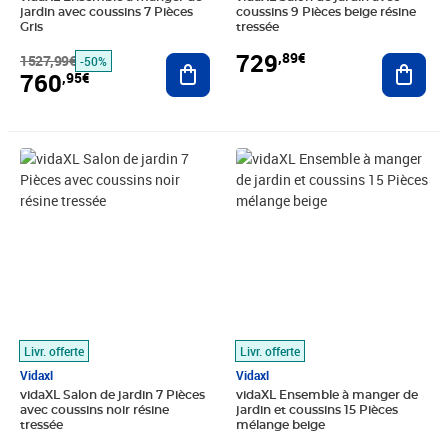
jardin avec coussins 7 Pièces
coussins 9 Pièces beige résine
Gris
tressée
729
,89€
1527,99€
Ajouter au panier
Ajout
-50%
760
,95€
Prix barré 536,99€
Prix 490,89€
Prix 633,89€
Livr. offerte
Livr. offerte
Vidaxl
Vidaxl
vidaXL Salon de jardin 7 Pièces
vidaXL Ensemble à manger de
avec coussins noir résine
jardin et coussins 15 Pièces
tressée
mélange beige