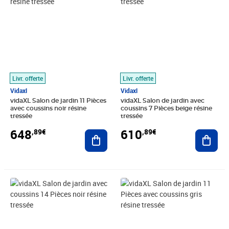
Livr. offerte
Livr. offerte
Vidaxl
Vidaxl
vidaXL Salon de jardin 11 Pièces
vidaXL Salon de jardin avec
avec coussins noir résine
coussins 7 Pièces beige résine
tressée
tressée
648
610
,89€
,89€
Ajouter au panier
Ajout
Prix 979,89€
Prix barré 764,99€
Prix 682,89€