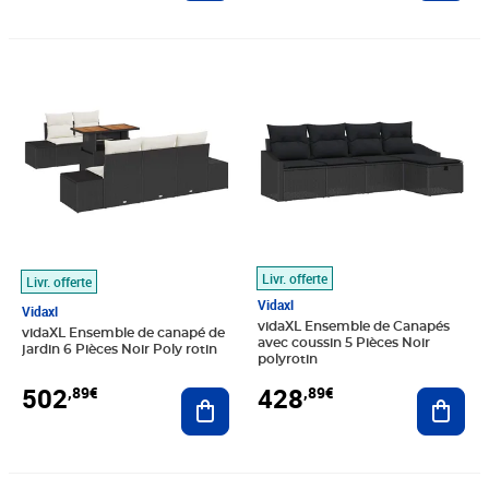
Prix 502,89€
Prix 428,89€
Livr. offerte
Livr. offerte
Vidaxl
Vidaxl
vidaXL Ensemble de Canapés
vidaXL Ensemble de canapé de
avec coussin 5 Pièces Noir
jardin 6 Pièces Noir Poly rotin
polyrotin
502
428
,89€
,89€
Ajouter au panier
Ajout