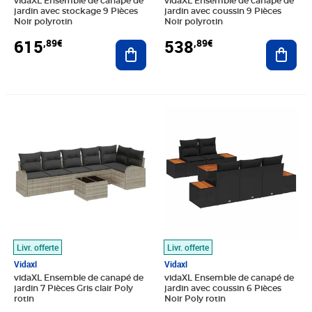
vidaXL Ensemble de canapé de
vidaXL Ensemble de canapé de
jardin avec stockage 9 Pièces
jardin avec coussin 9 Pièces
Noir polyrotin
Noir polyrotin
615
538
,89€
,89€
Ajouter au panier
Ajout
Prix 468,89€
Prix 524,89€
Livr. offerte
Livr. offerte
Vidaxl
Vidaxl
vidaXL Ensemble de canapé de
vidaXL Ensemble de canapé de
jardin 7 Pièces Gris clair Poly
jardin avec coussin 6 Pièces
rotin
Noir Poly rotin