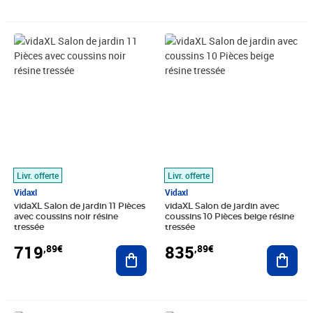
Prix 719,89€
Prix 835,89€
Livr. offerte
Livr. offerte
Vidaxl
Vidaxl
vidaXL Salon de jardin 11 Pièces
vidaXL Salon de jardin avec
avec coussins noir résine
coussins 10 Pièces beige résine
tressée
tressée
719
835
,89€
,89€
Ajouter au panier
Ajout