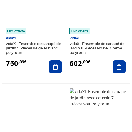
Livr. offerte
Livr. offerte
Vidaxl
Vidaxl
vidaXL Ensemble de canapé de
vidaXL Ensemble de canapé de
jardin 9 Pièces Beige et blanc
jardin 11 Pièces Noir et Crème
polyrotin
polyrotin
750
602
,89€
,89€
Ajouter au panier
Ajout
Prix 860,89€
Prix 550,89€