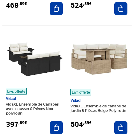
468
524
,89€
,89€
Ajouter au panier
Ajout
Prix 397,89€
Prix 504,89€
Livr. offerte
Livr. offerte
Vidaxl
Vidaxl
vidaXL Ensemble de Canapés
vidaXL Ensemble de canapé de
avec coussin 6 Pièces Noir
jardin 5 Pièces Beige Poly rotin
polyrotin
397
504
,89€
,89€
Ajouter au panier
Ajout