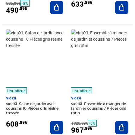
633
,89€
536,99€
Ajouter au panier
Ajout
-8%
490
,89€
Prix 608,89€
Prix barré 1028,99€
Prix 967,89€
Livr. offerte
Livr. offerte
Vidaxl
Vidaxl
vidaXL Salon de jardin avec
vidaXL Ensemble à manger de
coussins 10 Pièces gris résine
jardin et coussins 7 Pièces gris
tressée
rotin
608
,89€
Ajouter au panier
1028,99€
Ajout
-5%
967
,89€