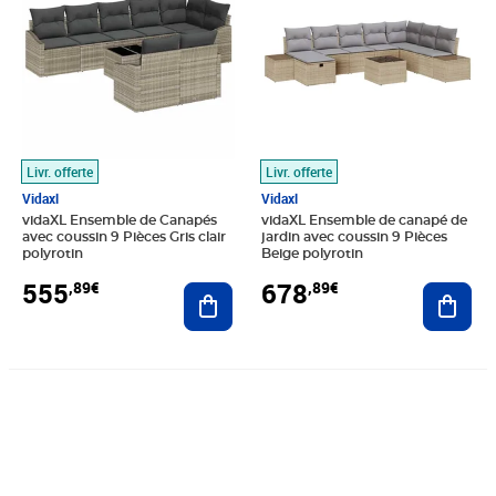
Livr. offerte
Livr. offerte
Vidaxl
Vidaxl
vidaXL Ensemble de Canapés
vidaXL Ensemble de canapé de
avec coussin 9 Pièces Gris clair
jardin avec coussin 9 Pièces
polyrotin
Beige polyrotin
555
678
,89€
,89€
Ajouter au panier
Ajout
Prix 750,89€
Prix 602,89€