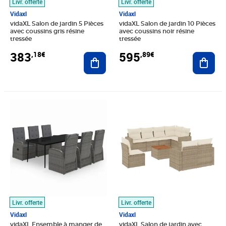
Livr. offerte
Livr. offerte
Vidaxl
Vidaxl
vidaXL Salon de jardin 5 Pièces
vidaXL Salon de jardin 10 Pièces
avec coussins gris résine
avec coussins noir résine
tressée
tressée
383
595
,18€
,89€
Ajouter au panier
Ajout
Prix barré 1527,99€
Prix 760,95€
Prix 729,89€
Livr. offerte
Livr. offerte
Vidaxl
Vidaxl
vidaXL Ensemble à manger de
vidaXL Salon de jardin avec