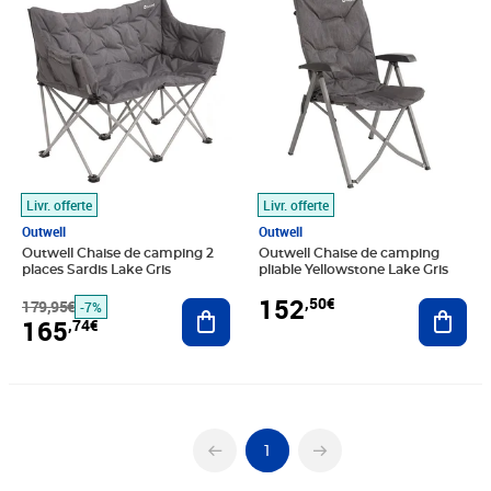
Livr. offerte
Livr. offerte
Outwell
Outwell
Outwell Chaise de camping 2
Outwell Chaise de camping
places Sardis Lake Gris
pliable Yellowstone Lake Gris
152
,50€
179,95€
Ajouter au panier
Ajout
-7%
165
,74€
1