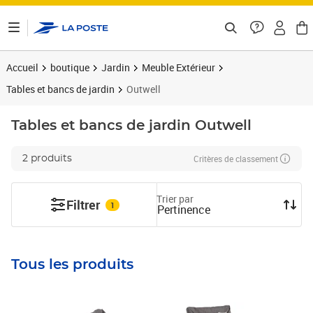
ontenu de la page
Accueil
boutique
Jardin
Meuble Extérieur
Tables et bancs de jardin
Outwell
Tables et bancs de jardin
Outwell
Critères de classement
2 produits
Trier par
Filtrer
1
Pertinence
Tous les produits
Prix barré 179,95€
Prix 165,74€
Prix 152,50€