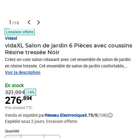
1
/10
Livraison offerte
Vidaxl
vidaXL Salon de jardin 6 Pièces avec coussins
Résine tressée Noir
Créez un coin salon relaxant avec cet ensemble de salon de jardin
en résine tressée. Cet ensemble de salon de jardin confortable,
doté d’un cadre en acier enduit de poudre recouvert de résine
Voir la description
tressée, est robuste et facile à nettoyer. Les coussins bien
En stock
rembourrés ajoutent un confort supplémentaire pendant votre
321,99 €
temps de détente. Les housses de coussin sont amovibles et
-14%
276
,89€
lavables avec des fermetures éclair. En outre, le repose-pied peut
également servir de table basse pour accueillir vos divers objets de
Prix unitaire TTC
première nécessité. Cet ensemble de salon d'extérieur est facile à
Vendu et expédié par
Réseau Electronique
3.75/5
(106)
déplacer avec une construction légère. Grâce à la conception
Expédié sous 2 jours
livraison offerte
modulaire, vous pouvez placer l’ensemble dans n’importe quel
Quantité : 1
arrangement selon votre goût. Remarque importante : nous vous
Quantité
recommandons de couvrir le salon pendant la pluie, la neige et le