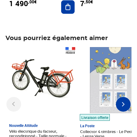
1 490
7
,00€
,50€
Ajouter au panier
Vous pourriez également aimer
Prix 1 490,00€
Prix 7,50€
Livraison offerte
Nouvelle Attitude
La Poste
Vélo électrique du facteur,
Collector 4 timbres - Le Petit P
reconditionné - Taille normale -
- Lettre Verte