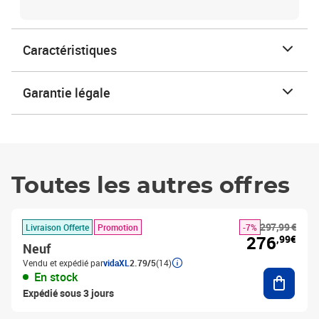
Caractéristiques
Garantie légale
Toutes les autres offres
297,99 €
Livraison Offerte
Promotion
-7%
276
,99€
Neuf
Vendu et expédié par
vidaXL
2.79/5
(14)
Ajouter
En stock
Expédié sous 3 jours