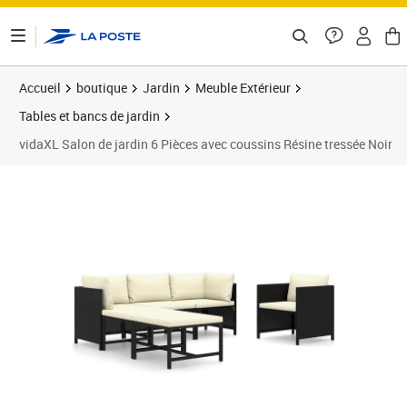
ontenu de la page
Accueil
boutique
Jardin
Meuble Extérieur
Tables et bancs de jardin
vidaXL Salon de jardin 6 Pièces avec coussins Résine tressée Noir
Prix barré 321,99 €
Prix 276,89€
Prix b
Prix 2