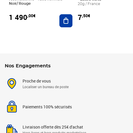
Noir/ Rouge
20g / France
1 490
7
,00€
,50€
Ajouter au panier
Nos Engagements
Proche de vous
Localiser un bureau de poste
Paiements 100% sécurisés
Livraison offerte dès 25€ d'achat
Hors livres et hors produits marketplace