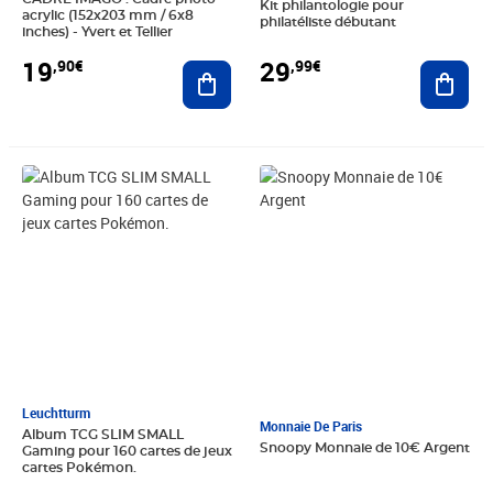
Kit philantologie pour
acrylic (152x203 mm / 6x8
philatéliste débutant
inches) - Yvert et Tellier
19
29
,90€
,99€
Ajouter au panier
Ajout
Prix 9,99€
Prix 22,00€
Leuchtturm
Monnaie De Paris
Album TCG SLIM SMALL
Snoopy Monnaie de 10€ Argent
Gaming pour 160 cartes de jeux
cartes Pokémon.