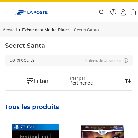
ontenu de la page
Accueil
Evènement MarketPlace
Secret Santa
Secret Santa
Critères de classement
58 produits
Trier par
Filtrer
Pertinence
Tous les produits
Prix 15,93€
Prix 17,38€