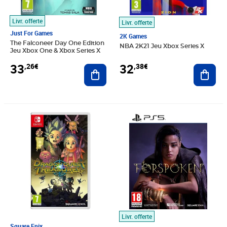
Livr. offerte
Livr. offerte
Just For Games
2K Games
The Falconeer Day One Edition
NBA 2K21 Jeu Xbox Series X
Jeu Xbox One & Xbox Series X
33
32
,26€
,38€
Ajouter au panier
Ajout
Prix 12,02€
Prix barré 29,99€
Prix 19,14€
Livr. offerte
Square Enix