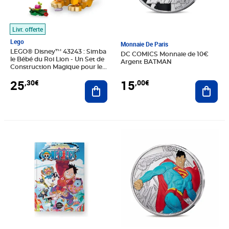
Livr. offerte
Lego
Monnaie De Paris
LEGO® Disney™ 43243 : Simba
DC COMICS Monnaie de 10€
le Bébé du Roi Lion - Un Set de
Argent BATMAN
Construction Magique pour les
Enfants
15
25
,00€
,30€
Ajout
Ajouter au panier
Prix 9,49€
Prix 15,00€