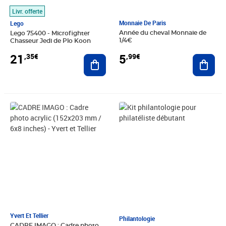
Livr. offerte
Monnaie De Paris
Lego
Année du cheval Monnaie de
Lego 75400 - Microfighter
1/4€
Chasseur Jedi de Plo Koon
5
21
,99€
,35€
Ajout
Ajouter au panier
Prix 19,90€
Prix 29,99€
Yvert Et Tellier
Philantologie
CADRE IMAGO : Cadre photo