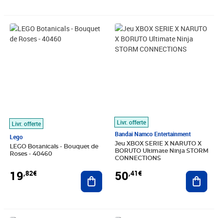
Prix 19,82€
Prix 50,41€
Livr. offerte
Livr. offerte
Bandai Namco Entertainment
Lego
Jeu XBOX SERIE X NARUTO X
LEGO Botanicals - Bouquet de
BORUTO Ultimate Ninja STORM
Roses - 40460
CONNECTIONS
19
50
,82€
,41€
Ajouter au panier
Ajout