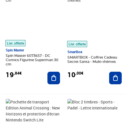
Livr. offerte
Livr. offerte
Spin Master
Smartbox
Spin Master 6073657 - DC
SMARTBOX - Coffret Cadeau
Comics Figurine Superman 30
Secret Santa - Multi-thèmes
cm
19
10
,84€
,00€
Ajouter au panier
Ajout
Prix barré 37,99€
Prix 16,29€
Prix 4,20€