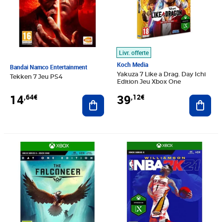
Livr. offerte
Koch Media
Bandai Namco Entertainment
Yakuza 7 Like a Drag. Day Ichi
Tekken 7 Jeu PS4
Edition Jeu Xbox One
14
39
,64€
,12€
Ajouter au panier
Ajout
Prix 33,26€
Prix 32,38€