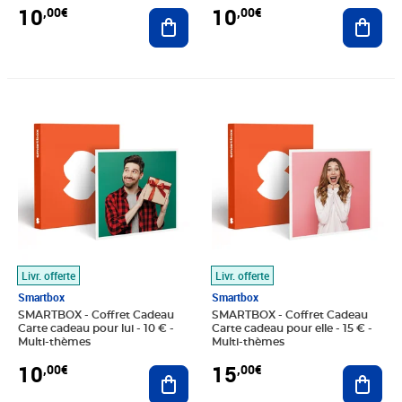
10
10
,00€
,00€
Ajouter au panier
Ajout
Prix 10,00€
Prix 15,00€
Livr. offerte
Livr. offerte
Smartbox
Smartbox
SMARTBOX - Coffret Cadeau
SMARTBOX - Coffret Cadeau
Carte cadeau pour lui - 10 € -
Carte cadeau pour elle - 15 € -
Multi-thèmes
Multi-thèmes
10
15
,00€
,00€
Ajouter au panier
Ajout