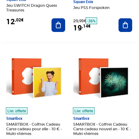
Square Enix
Jeu SWITCH Dragon Quest
Jeu PS5 Forspoken
Treasures
12
,02€
29,99€
Ajout
Ajouter au panier
-36%
19
,14€
Prix 10,00€
Prix 10,00€
Livr. offerte
Livr. offerte
Smartbox
Smartbox
SMARTBOX - Coffret Cadeau
SMARTBOX - Coffret Cadeau
Carte cadeau pour elle - 10 € -
Carte cadeau nouvel an - 10 € -
Multi-thèmes
Multi-thèmes