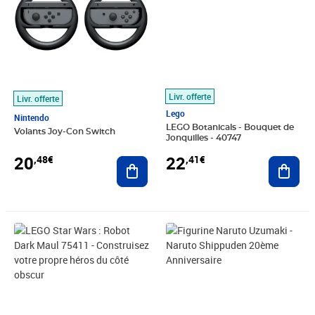
Livr. offerte
Livr. offerte
Lego
Nintendo
LEGO Botanicals - Bouquet de
Volants Joy-Con Switch
Jonquilles - 40747
20
22
,48€
,41€
Ajouter au panier
Ajout
Prix 21,29€
Prix 14,13€