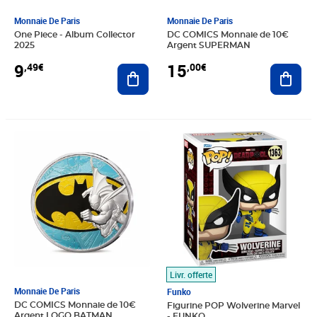
Monnaie De Paris
Monnaie De Paris
One Piece - Album Collector
DC COMICS Monnaie de 10€
2025
Argent SUPERMAN
9
15
,49€
,00€
Ajouter au panier
Ajout
Prix 15,00€
Prix 20,79€
Livr. offerte
Monnaie De Paris
Funko
DC COMICS Monnaie de 10€
Figurine POP Wolverine Marvel
Argent LOGO BATMAN
- FUNKO