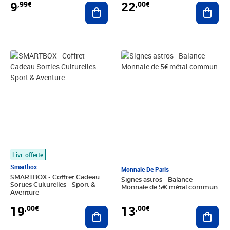
9
22
,99€
,00€
Ajouter au panier
Ajout
Prix 19,00€
Prix 13,00€
Livr. offerte
Smartbox
Monnaie De Paris
SMARTBOX - Coffret Cadeau
Signes astros - Balance
Sorties Culturelles - Sport &
Monnaie de 5€ métal commun
Aventure
13
19
,00€
,00€
Ajout
Ajouter au panier