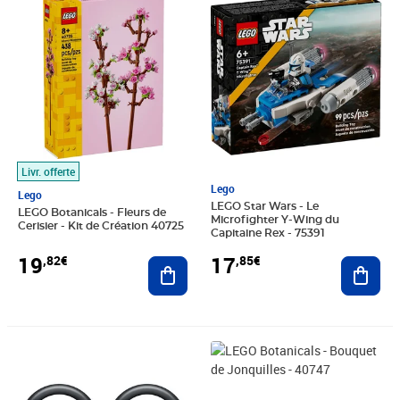
Livr. offerte
Lego
Lego
LEGO Star Wars - Le
LEGO Botanicals - Fleurs de
Microfighter Y-Wing du
Cerisier - Kit de Création 40725
Capitaine Rex - 75391
19
17
,82€
,85€
Ajouter au panier
Ajout
Prix 20,48€
Prix 22,41€