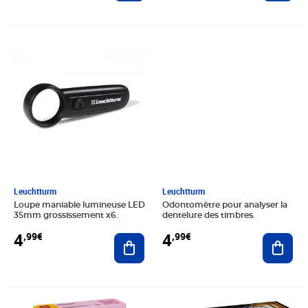
Prix 4,99€
Prix 4,99€
Leuchtturm
Leuchtturm
Loupe maniable lumineuse LED
Odontomètre pour analyser la
35mm grossissement x6.
dentelure des timbres.
4
4
,99€
,99€
Ajouter au panier
Ajout
Prix 19,82€
Prix 17,85€