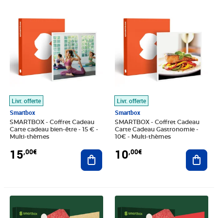
Prix 15,00€
Prix 10,00€
Livr. offerte
Livr. offerte
Smartbox
Smartbox
SMARTBOX - Coffret Cadeau
SMARTBOX - Coffret Cadeau
Carte cadeau bien-être - 15 € -
Carte Cadeau Gastronomie -
Multi-thèmes
10€ - Multi-thèmes
15
10
,00€
,00€
Ajouter au panier
Ajout
Prix 15,00€
Prix 10,00€