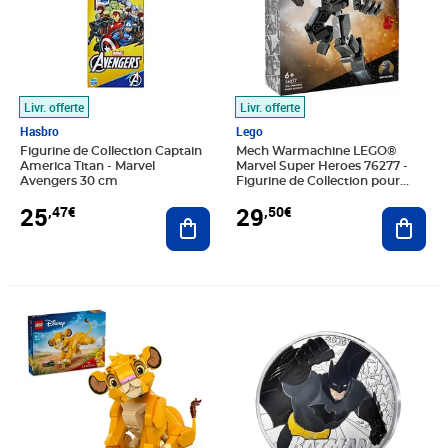
Livr. offerte
Livr. offerte
Hasbro
Lego
Figurine de Collection Captain
Mech Warmachine LEGO®
America Titan - Marvel
Marvel Super Heroes 76277 -
Avengers 30 cm
Figurine de Collection pour
Enfants
25
29
,47€
,50€
Ajouter au panier
Ajout
Prix 25,30€
Prix 15,00€