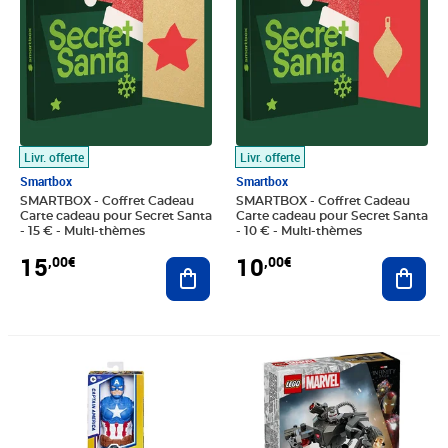
Livr. offerte
Livr. offerte
Smartbox
Smartbox
SMARTBOX - Coffret Cadeau
SMARTBOX - Coffret Cadeau
Carte cadeau pour Secret Santa
Carte cadeau pour Secret Santa
- 15 € - Multi-thèmes
- 10 € - Multi-thèmes
15
10
,00€
,00€
Ajouter au panier
Ajout
Prix 25,47€
Prix 29,50€