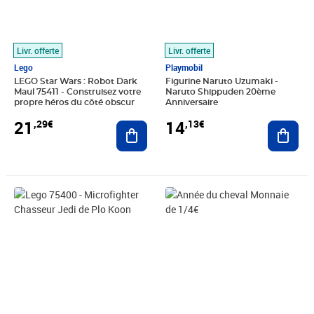
Livr. offerte
Livr. offerte
Lego
Playmobil
LEGO Star Wars : Robot Dark
Figurine Naruto Uzumaki -
Maul 75411 - Construisez votre
Naruto Shippuden 20ème
propre héros du côté obscur
Anniversaire
21
14
,29€
,13€
Ajouter au panier
Ajout
Prix 21,35€
Prix 5,99€