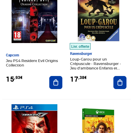
Livr. offerte
Ravensburger
Capcom
Loup-Garou pour un
Jeu PS4 Resident Evil Origins
Crépuscule - Ravensburger -
Collection
Jeu d'ambiance Enfants et
Adultes - Jeu de rôle - 3 a 10
15
17
,93€
,38€
Ajouter au panier
joueurs des 10 ans
Ajout
Prix 14,64€
Prix 39,12€