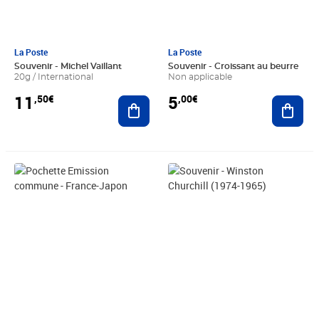
La Poste
La Poste
Souvenir - Michel Vaillant
Souvenir - Croissant au beurre
20g / International
Non applicable
11
5
,50€
,00€
Ajouter au panier
Ajout
Prix 7,50€
Prix 5,00€