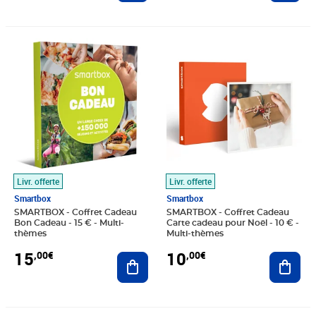
Prix 15,00€
Prix 10,00€
Livr. offerte
Livr. offerte
Smartbox
Smartbox
SMARTBOX - Coffret Cadeau
SMARTBOX - Coffret Cadeau
Bon Cadeau - 15 € - Multi-
Carte cadeau pour Noël - 10 € -
thèmes
Multi-thèmes
15
10
,00€
,00€
Ajouter au panier
Ajout