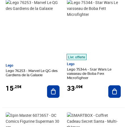
Prix 15,25€
Prix 33,09€
Livr. offerte
Lego
Lego
Lego 75344 - Star Wars Le
Lego 76253 - Marvel Le QG des
vaisseau de Boba Fett
Gardiens de la Galaxie
Microfighter
15
33
,25€
,09€
Ajouter au panier
Ajout
Prix 19,84€
Prix 10,00€