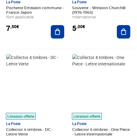
La Poste
La Poste
Pochette Emission commune -
Souvenir - Winston Churchill
France-Japon
(1974-1965)
Non applicable
International
7
5
,50€
,00€
Ajouter au panier
Ajout
Prix 7,50€
Prix 11,50€
Livraison offerte
Livraison offerte
La Poste
La Poste
Collector 4 timbres - DC -
Collector 4 timbres - One Piece
Lettre Verte
- Lettre internationale