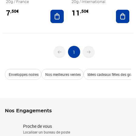
20g / France
20g / International
7
11
,50€
,50€
Ajouter au panier
Ajout
1
Enveloppes noires
Nos meilleures ventes
Idées cadeaux fêtes des gran
Nos Engagements
Proche de vous
Localiser un bureau de poste