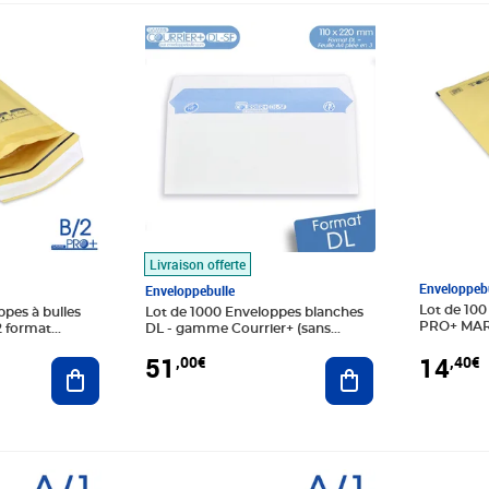
Prix 51,00€
Prix 14,4
Livraison offerte
Enveloppebu
Enveloppebulle
Lot de 100
ppes à bulles
Lot de 1000 Enveloppes blanches
PRO+ MAR
 format
DL - gamme Courrier+ (sans
110x215 
fenêtre)
14
51
,40€
,00€
Ajouter au panier
Ajouter au panier
Prix 11,20€
Prix 40,2