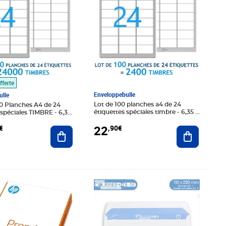
fferte
Enveloppebulle
lle
Lot de 100 planches a4 de 24
0 Planches A4 de 24
étiquettes spéciales timbre - 6,35 x
3,39 cm = 2400 étiquettes
= 24000 étiquettes
22
,90€
€
Ajouter au
Ajouter au panier
6€
Prix 8,20€