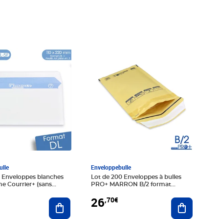
0€
Prix 26,70€
lle
Enveloppebulle
0 Enveloppes blanches
Lot de 200 Enveloppes à bulles
e Courrier+ (sans
PRO+ MARRON B/2 format
110x215 mm
26
,70€
Ajouter au panier
Ajouter au