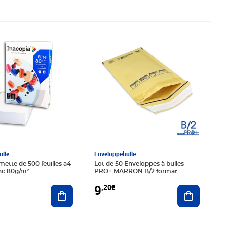
€
Prix 9,20€
lle
Enveloppebulle
mette de 500 feuilles a4
Lot de 50 Enveloppes à bulles
nc 80g/m²
PRO+ MARRON B/2 format
110x215 mm
9
,20€
Ajouter au panier
Ajouter au