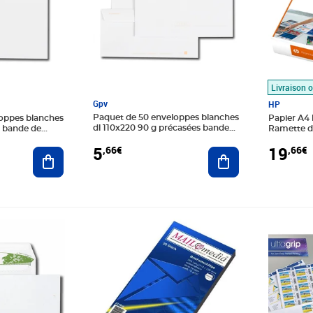
Livraison o
Gpv
HP
Paquet de 50 enveloppes blanches
oppes blanches
Papier A4
dl 110x220 90 g précasées bande
² bande de
Ramette de
de protection gpv
250 feuille
5
19
,66€
,66€
Ajouter au panier
Ajouter au panier
Prix 9,35€
Prix 8,54