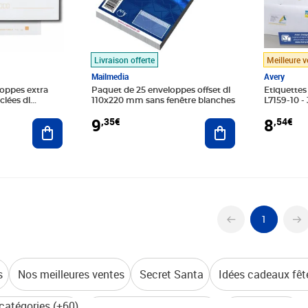
Livraison offerte
Meilleure v
Mailmedia
Avery
oppes extra
Paquet de 25 enveloppes offset dl
Etiquettes
clées dl
110x220 mm sans fenêtre blanches
L7159-10 -
Impression
9
8
,35€
,54€
Ajouter au panier
Ajouter au panier
1
s
Nos meilleures ventes
Secret Santa
Idées cadeaux fêt
 catégories (+60)