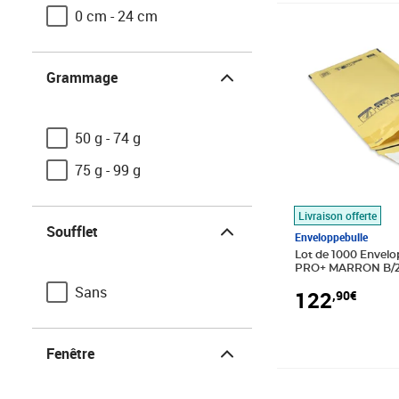
0 cm - 24 cm
Prix 122,90€
Grammage
Grammage
50 g - 74 g
75 g - 99 g
Soufflet
Livraison offerte
Soufflet
Enveloppebulle
Lot de 1000 Envelo
PRO+ MARRON B/2
110x215 mm
Sans
122
,90€
Fenêtre
Fenêtre
Prix 97,40€