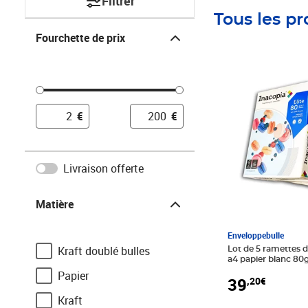
Filtrer
Tous les pr
Fourchette de prix
Fourchette de prix
Prix 39,20€
€
€
Livraison offerte
Matière
Matière
Enveloppebulle
Kraft doublé bulles
Lot de 5 ramettes d
a4 papier blanc 80
Papier
39
,20€
Kraft