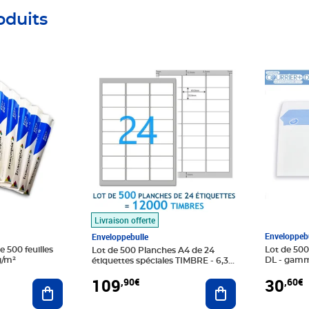
oduits
Prix 109,90€
Prix 30,6
Livraison offerte
Enveloppebu
Enveloppebulle
e 500 feuilles
Lot de 50
Lot de 500 Planches A4 de 24
g/m²
DL - gamm
étiquettes spéciales TIMBRE - 6,35
fenêtre)
x 3,39 cm = 12000 étiquettes
30
109
,60€
,90€
Ajouter au panier
Ajouter au panier