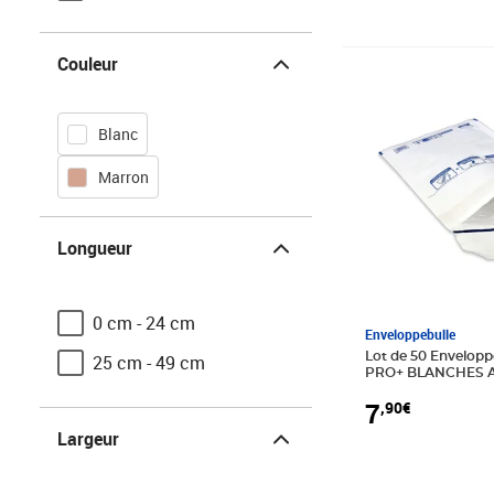
Couleur
Couleur
Prix 7,90€
Blanc
Marron
Longueur
Longueur
0 cm - 24 cm
Enveloppebulle
Lot de 50 Enveloppe
25 cm - 49 cm
PRO+ BLANCHES A/
90x165 mm
7
,90€
Largeur
Largeur