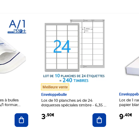
Prix 3,90€
Prix 9,40
Meilleure vente
Enveloppebu
Enveloppebulle
s à bulles
Lot de 1 ra
Lot de 10 planches a4 de 24
1 format
papier bla
étiquettes spéciales timbre - 6,35 x
3,39 cm - 240 étiquettes
9
3
,40€
,90€
Ajouter au panier
Ajouter au panier