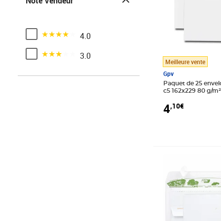
Note Vendeur
Noté 4 sur 5
4.0
Noté 3 sur 5
3.0
Meilleure vente
Gpv
Paquet de 25 envel
c5 162x229 80 g/m
protection gpv
4
,10€
Prix 5,19€