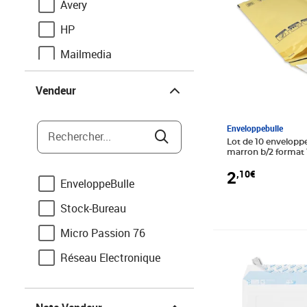
Avery
HP
Mailmedia
Vendeur
Vendeur
Enveloppebulle
Rechercher...
Lot de 10 enveloppe
marron b/2 format
2
,10€
EnveloppeBulle
Stock-Bureau
Micro Passion 76
Prix 4,10€
Réseau Electronique
Note Vendeur