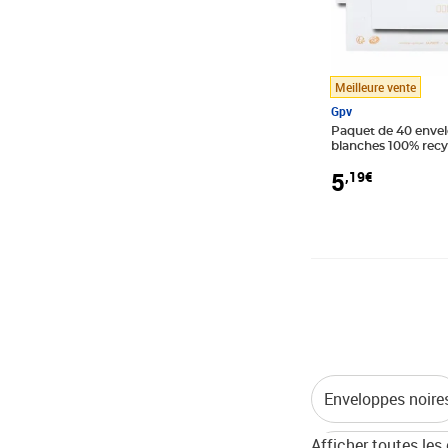
Meilleure vente
Gpv
Paquet de 40 envel
blanches 100% recy
110x220 80g gpv
5
,19€
Enveloppes noire
Afficher toutes les