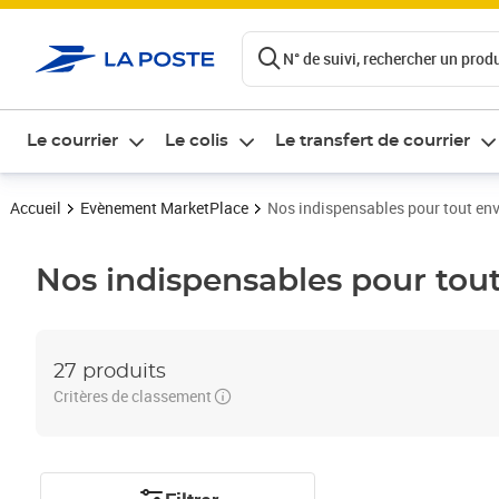
ontenu de la page
N° de suivi, rechercher un produi
Le courrier
Le colis
Le transfert de courrier
Accueil
Evènement MarketPlace
Nos indispensables pour tout en
Nos indispensables pour tou
27 produits
Critères de classement