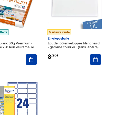
fferte
Meilleure vente
Enveloppebulle
 blanc 90g Premium -
Lot de 100 enveloppes blanches dl
 250 feuilles (ramette
- gamme courrier+ (sans fenêtre)
s)
8
,20€
Ajouter au panier
Ajouter au
€