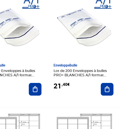
lle
Enveloppebulle
 Enveloppes à bulles
Lot de 200 Enveloppes à bulles
NCHES A/1 format
PRO+ BLANCHES A/1 format
m
90x165 mm
21
,40€
Ajouter au panier
Ajouter au
,90€
Prix 22,90€