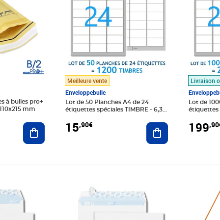
Meilleure vente
Livraison o
Enveloppebulle
Enveloppebu
s à bulles pro+
Lot de 50 Planches A4 de 24
Lot de 100
 110x215 mm
étiquettes spéciales TIMBRE - 6,35
étiquettes spéciales TIMBRE - 6,35
x 3,39 cm = 1200 étiquettes
x 3,39 cm 
15
199
,90€
,90
Ajouter au panier
Ajouter au panier
Prix 5,66€
Prix 19,6