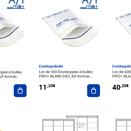
Enveloppebulle
Enveloppebu
Lot de 100 Enveloppes à bulles
Lot de 400
ppes à bulles
PRO+ BLANCHES A/1 format
PRO+ BLA
1 format
90x165 mm
90x165 m
11
40
,20€
,20€
Ajouter au panier
Ajouter au panier
Prix 15,90€
Prix 199