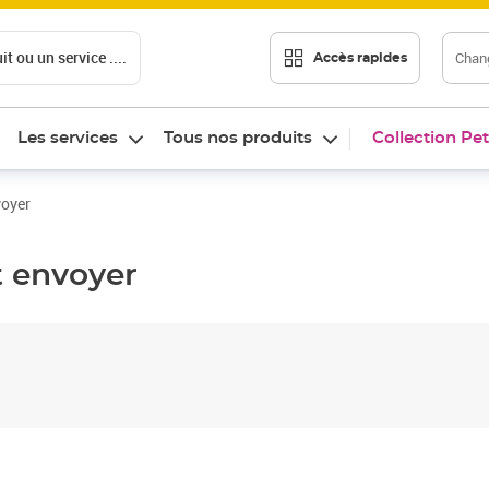
t ou un service ....
Chang
Accès rapides
Les services
Tous nos produits
Collection Pet
voyer
t envoyer