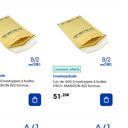
0€
Prix 51,20€
Livraison offerte
lle
Enveloppebulle
 Enveloppes à bulles
Lot de 400 Enveloppes à bulles
RON B/2 format
PRO+ MARRON B/2 format
mm
110x215 mm
51
,20€
Ajouter au panier
Ajouter au
0€
Prix 21,40€