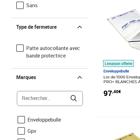
Sans
Type de fermeture
Type de fermeture
Patte autocollante avec
bande protectrice
Livraison offerte
Enveloppebulle
Marques
Marques
Lot de 1000 Envelo
PRO+ BLANCHES A/
90x165 mm
97
,40€
Rechercher...
Enveloppebulle
Prix 2,10€
Gpv