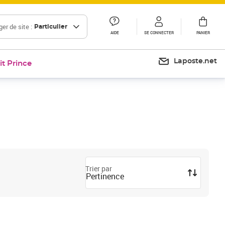
er de site :
Particulier
AIDE
SE CONNECTER
PANIER
Laposte.net
it Prince
Trier par
Pertinence