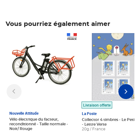
Vous pourriez également aimer
Prix 1 490,00€
Prix 7,50€
Livraison offerte
Nouvelle Attitude
La Poste
Vélo électrique du facteur,
Collector 4 timbres - Le Petit P
reconditionné - Taille normale -
- Lettre Verte
Noir/ Rouge
20g / France