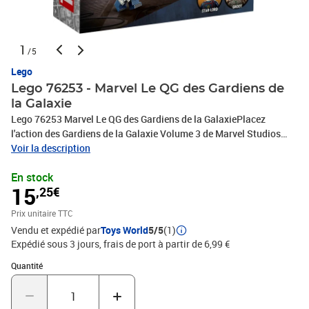
1
/5
Lego
Lego 76253 - Marvel Le QG des Gardiens de
la Galaxie
Lego 76253 Marvel Le QG des Gardiens de la GalaxiePlacez
l'action des Gardiens de la Galaxie Volume 3 de Marvel Studios
entre les mains des enfants de 7 ans et plus avec Le QG des
Voir la description
Gardiens de la Galaxie LEGO® Marvel (76253).Les aventures
En stock
commencent ici !Les fans des films de Marvel reconnaîtront la
15
,25€
base des super-héros vue dans Les Gardiens de la Galaxie Volume
3 de Marvel Studios. À l'intérieur, ils trouveront des outils, des
Prix unitaire TTC
moyens technologiques et une table autour de laquelle Groot et
Vendu et expédié par
Toys World
5/5
(1)
Star-Lord planifient leur prochaine mission passionnante. Pour
Expédié sous 3 jours, frais de port à partir de 6,99 €
une expérience numérique encore plus ludique, les enfants peuvent
télécharger l'application LEGO Builder et entrer dans un univers
Quantité : 1
Quantité
créatif qui leur permet de zoomer et faire pivoter leurs modèles en
3D, enregistrer leurs sets et suivre la progression de leur
construction.Dimensions - plus de 6 cm de haut, 13 cm de large et