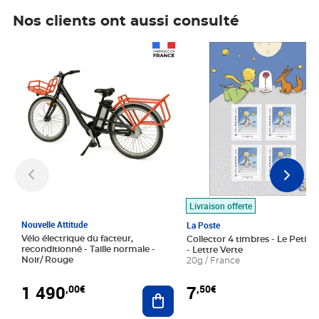
Nos clients ont aussi consulté
Prix 1 490,00€
Prix 7,50€
Livraison offerte
Nouvelle Attitude
La Poste
Vélo électrique du facteur,
Collector 4 timbres - Le Petit P
reconditionné - Taille normale -
- Lettre Verte
Noir/ Rouge
20g / France
1 490
7
,00€
,50€
Ajouter au panier