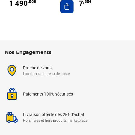
1 490
7
,00€
,50€
Ajouter au panier
Nos Engagements
Proche de vous
Localiser un bureau de poste
Paiements 100% sécurisés
Livraison offerte dès 25€ d'achat
Hors livres et hors produits marketplace