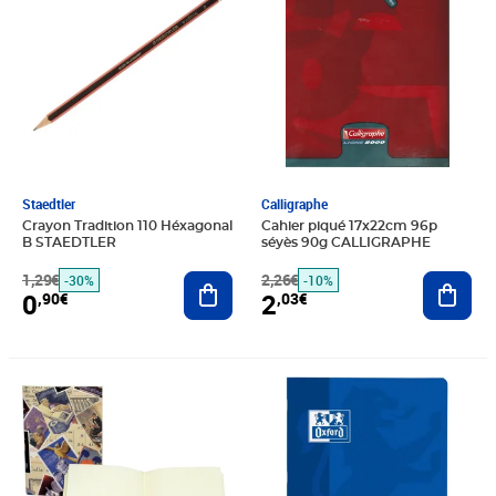
Staedtler
Calligraphe
Crayon Tradition 110 Héxagonal
Cahier piqué 17x22cm 96p
B STAEDTLER
séyès 90g CALLIGRAPHE
1,29€
Ajouter au panier
2,26€
Ajout
-30%
-10%
0
2
,90€
,03€
Prix barré 5,26€
Prix 3,68€
Prix 2,90€