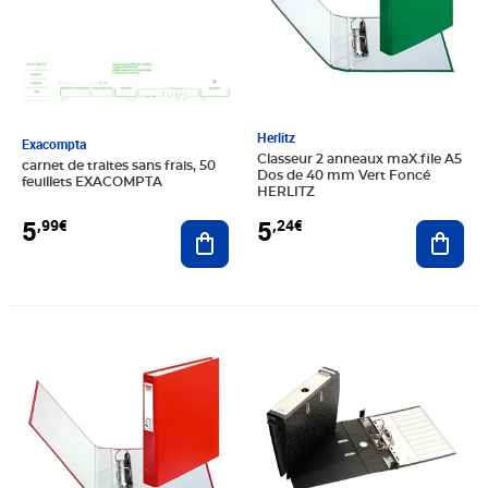
Herlitz
Exacompta
Classeur 2 anneaux maX.file A5
carnet de traites sans frais, 50
Dos de 40 mm Vert Foncé
feuillets EXACOMPTA
HERLITZ
5
5
,99€
,24€
Ajouter au panier
Ajout
Prix 10,96€
Prix 25,31€