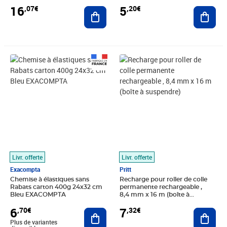
5
16
,20€
,07€
Ajout
Ajouter au panier
Prix 6,70€
Prix 7,32€
Livr. offerte
Livr. offerte
Exacompta
Pritt
Chemise à élastiques sans
Recharge pour roller de colle
Rabats carton 400g 24x32 cm
permanente rechargeable ,
Bleu EXACOMPTA
8,4 mm x 16 m (boîte à
suspendre)
6
7
,70€
,32€
Ajouter au panier
Ajout
Plus de variantes