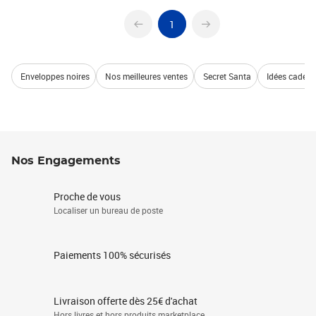
1
Enveloppes noires
Nos meilleures ventes
Secret Santa
Idées cadeau
Nos Engagements
Proche de vous
Localiser un bureau de poste
Paiements 100% sécurisés
Livraison offerte dès 25€ d'achat
Hors livres et hors produits marketplace