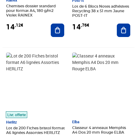
Post-It
Chemises dossier standard
Lot de 6 Blocs Notes adhésives
pour format A4, 180 g/m2
Recycling 38 x 51 mm Jaune
Violet RAINEX
POST-IT
14
14
,12€
,76€
Ajouter au panier
Ajout
Prix 16,07€
Prix 5,20€
Livr. offerte
Elba
Herlitz
Classeur 4 anneaux Memphis
Lot de 200 Fiches bristol format
A4 Dos 20 mm Rouge ELBA
A6 lignées Assorties HERLITZ