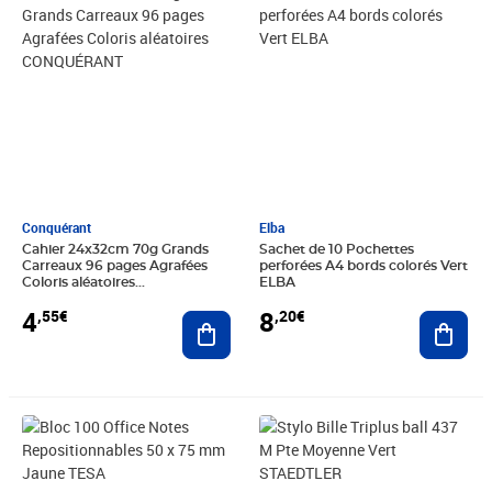
Conquérant
Elba
Cahier 24x32cm 70g Grands
Sachet de 10 Pochettes
Carreaux 96 pages Agrafées
perforées A4 bords colorés Vert
Coloris aléatoires
ELBA
CONQUÉRANT
4
8
,55€
,20€
Ajouter au panier
Ajout
Prix 2,81€
Prix 2,96€