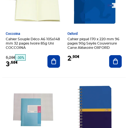
Coccoina
Oxford
Cahier Souple Déco A6 105x148
Cahier piqué 170 x 220 mm 96
mm 32 pages Ivoire 85g Uni
pages 90g Seyès Couverture
COCCOINA
Carte Aléatoire OXFORD
2
,90€
5,26€
Ajouter au panier
Ajout
-30%
3
,68€
Prix barré 6,46€
Prix 4,52€
Prix 4,06€