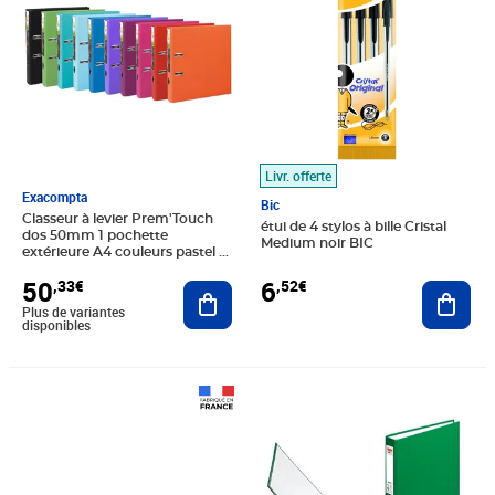
Livr. offerte
Exacompta
Bic
Classeur à levier Prem'Touch
étui de 4 stylos à bille Cristal
dos 50mm 1 pochette
Medium noir BIC
extérieure A4 couleurs pastel x
10 EXACOMPTA
6
50
,52€
,33€
Ajout
Ajouter au panier
Plus de variantes
disponibles
Prix 5,99€
Prix 5,24€