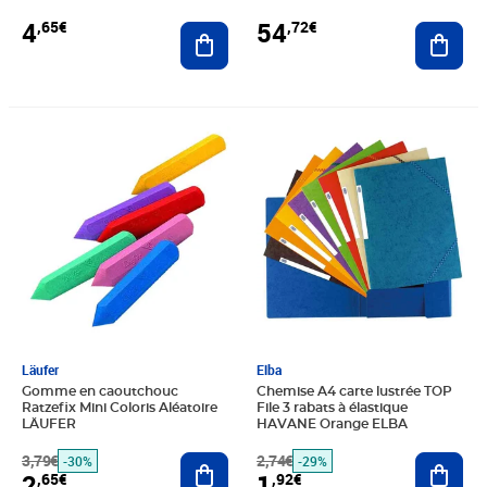
4
54
,65€
,72€
Ajouter au panier
Ajout
Prix barré 3,79€
Prix 2,65€
Prix barré 2,74€
Prix 1,92€
Läufer
Elba
Gomme en caoutchouc
Chemise A4 carte lustrée TOP
Ratzefix Mini Coloris Aléatoire
File 3 rabats à élastique
LÄUFER
HAVANE Orange ELBA
3,79€
Ajouter au panier
2,74€
Ajout
-30%
-29%
2
1
,65€
,92€