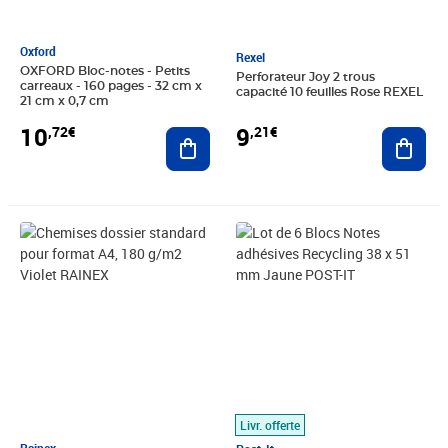
Oxford
Rexel
OXFORD Bloc-notes - Petits
Perforateur Joy 2 trous
carreaux - 160 pages - 32 cm x
capacité 10 feuilles Rose REXEL
21 cm x 0,7 cm
10
9
,72€
,21€
Ajouter au panier
Ajout
Prix 14,12€
Prix 14,76€
Livr. offerte
Rainex