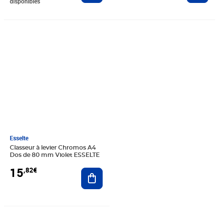
disponibles
Prix 15,82€
Esselte
Classeur à levier Chromos A4
Dos de 80 mm Violet ESSELTE
15
,82€
Ajouter au panier