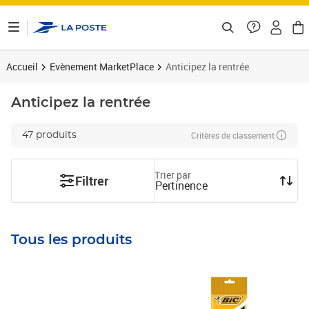
ontenu de la page
Accueil
Evènement MarketPlace
Anticipez la rentrée
Anticipez la rentrée
Critères de classement
47 produits
Trier par
Filtrer
Pertinence
Tous les produits
Prix 50,33€
Prix 6,52€