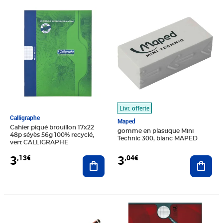
Prix 3,13€
Prix 3,04€
Livr. offerte
Calligraphe
Maped
Cahier piqué brouillon 17x22
gomme en plastique Mini
48p séyès 56g 100% recyclé,
Technic 300, blanc MAPED
vert CALLIGRAPHE
3
3
,04€
,13€
Ajout
Ajouter au panier
Prix barré 1,29€
Prix 0,90€
Prix barré 2,26€
Prix 2,03€