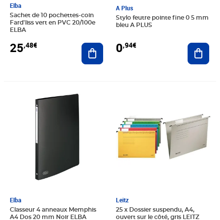
Elba
A Plus
Sachet de 10 pochettes-coin
Stylo feutre pointe fine 0 5 mm
Fard'liss vert en PVC 20/100e
bleu A PLUS
ELBA
0
25
,94€
,48€
Ajout
Ajouter au panier
Prix 4,65€
Prix 54,72€
Elba
Leitz
Classeur 4 anneaux Memphis
25 x Dossier suspendu, A4,
A4 Dos 20 mm Noir ELBA
ouvert sur le côté, gris LEITZ