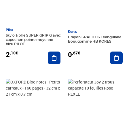
Pilot
Kores
Stylo à bille SUPER GRIP G avec
Crayon GRAFITOS Triangulaire
capuchon pointe moyenne
Bout gomme HB KORES
bleu PILOT
2
0
,10€
,67€
Ajouter au panier
Ajout
Prix 10,72€
Prix 9,21€