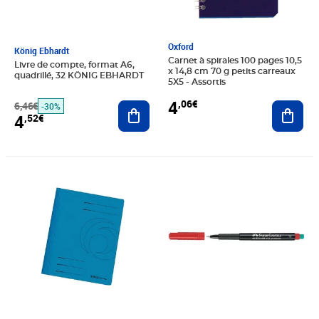
Oxford
König Ebhardt
Carnet à spirales 100 pages 10,5
Livre de compte, format A6,
x 14,8 cm 70 g petits carreaux
quadrillé, 32 KÖNIG EBHARDT
5X5 - Assortis
4
,06€
6,46€
Ajouter au panier
Ajout
-30%
4
,52€
Prix barré 0,66€
Prix 0,46€
Prix 2,56€