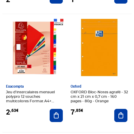
Prix 2,63€
Prix 7,85€
Exacompta
Oxford
Jeu d'intercalaires mensuel
OXFORD Bloc-Notes agrafé - 32
polypro 12 touches
cm x 21 cm x 0,7 cm - 160
multicolores Format A4+
pages - 80g - Orange
EXACOMPTA
2
7
,63€
,85€
Ajouter au panier
Ajout