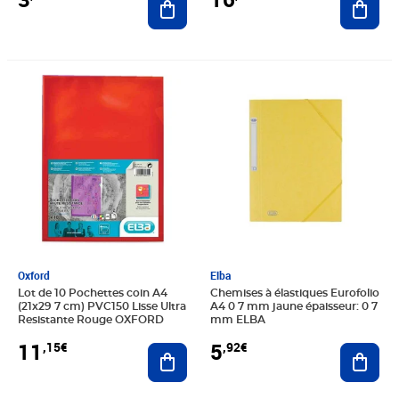
Prix 11,15€
Prix 5,92€
Oxford
Elba
Lot de 10 Pochettes coin A4
Chemises à élastiques Eurofolio
(21x29 7 cm) PVC150 Lisse Ultra
A4 0 7 mm jaune épaisseur: 0 7
Resistante Rouge OXFORD
mm ELBA
11
5
,15€
,92€
Ajouter au panier
Ajout