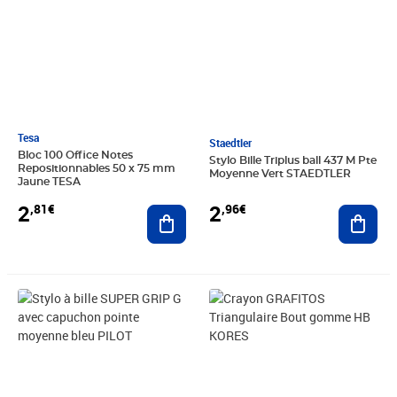
Tesa
Staedtler
Bloc 100 Office Notes
Stylo Bille Triplus ball 437 M Pte
Repositionnables 50 x 75 mm
Moyenne Vert STAEDTLER
Jaune TESA
2
2
,81€
,96€
Ajouter au panier
Ajout
Prix 2,10€
Prix 0,67€