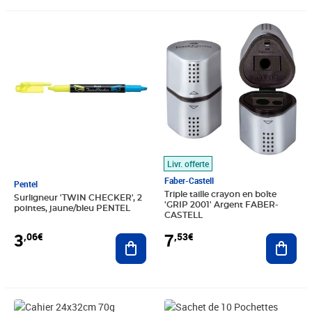
Prix 3,06€
Prix 7,53€
Livr. offerte
Faber-Castell
Pentel
Triple taille crayon en boîte
Surligneur 'TWIN CHECKER', 2
'GRIP 2001' Argent FABER-
pointes, jaune/bleu PENTEL
CASTELL
3
7
,06€
,53€
Ajouter au panier
Ajout
Prix 4,55€
Prix 8,20€