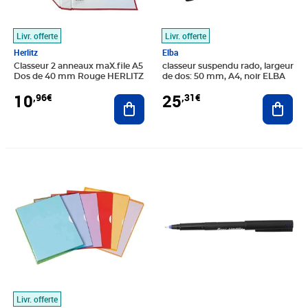
Livr. offerte
Livr. offerte
Herlitz
Elba
Classeur 2 anneaux maX.file A5
classeur suspendu rado, largeur
Dos de 40 mm Rouge HERLITZ
de dos: 50 mm, A4, noir ELBA
10
25
,96€
,31€
Ajouter au panier
Ajout
Prix 25,48€
Prix 0,94€
Livr. offerte