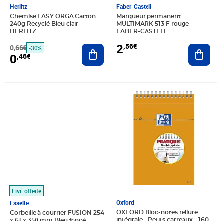
Herlitz
Faber-Castell
Chemise EASY ORGA Carton
Marqueur permanent
240g Recyclé Bleu clair
MULTIMARK 513 F rouge
HERLITZ
FABER-CASTELL
2
,56€
0,66€
Ajouter au panier
Ajout
-30%
0
,46€
Prix 35,05€
Prix 6,02€
Livr. offerte
Oxford
Esselte
OXFORD Bloc-notes reliure
Corbeille à courrier FUSION 254
intégrale - Petits carreaux - 160
x 61 x 350 mm Bleu foncé