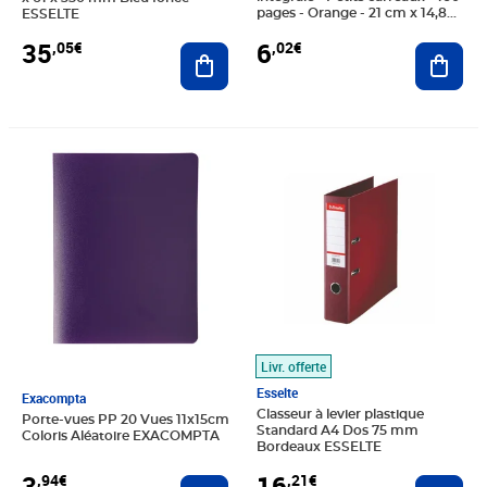
pages - Orange - 21 cm x 14,8
ESSELTE
cm x 0,9 cm
6
35
,02€
,05€
Ajout
Ajouter au panier
Prix 3,94€
Prix 16,21€
Livr. offerte
Esselte
Exacompta
Classeur à levier plastique
Porte-vues PP 20 Vues 11x15cm
Standard A4 Dos 75 mm
Coloris Aléatoire EXACOMPTA
Bordeaux ESSELTE
3
16
,94€
,21€
Ajouter au panier
Ajout