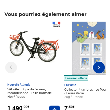
Vous pourriez également aimer
Prix 1 490,00€
Prix 7,50€
Livraison offerte
Nouvelle Attitude
La Poste
Vélo électrique du facteur,
Collector 4 timbres - Le Petit P
reconditionné - Taille normale -
- Lettre Verte
Noir/ Rouge
20g / France
1 490
7
,00€
,50€
Ajouter au panier