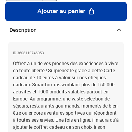
tête. Session d’escalade, de planche à voile ou encore vols en ULM
: faites-lui vivre des moments uniques avec Smartbox !10 euros en
Ajouter au panier
Carte cadeau pour accéder à tout l’univers des expériences
Smartbox
Description
ID 3608110746053
Offrez à un de vos proches des expériences à vivre
en toute liberté ! Surprenez-le grâce à cette Carte
cadeau de 10 euros à valoir sur nos chèques-
cadeaux Smartbox rassemblant plus de 150 000
activités et 1000 produits valables partout en
Europe. Au programme, une vaste sélection de
séjours, restaurants gourmands, moments de bien-
être ou encore aventures sportives qui répondront
à toutes ses envies. Une fois en ligne, il n’aura qu’à
ajouter le coffret cadeau de son choix à son