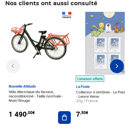
Nos clients ont aussi consulté
Prix 1 490,00€
Prix 7,50€
Livraison offerte
Nouvelle Attitude
La Poste
Vélo électrique du facteur,
Collector 4 timbres - Le Petit P
reconditionné - Taille normale -
- Lettre Verte
Noir/ Rouge
20g / France
1 490
7
,00€
,50€
Ajouter au panier