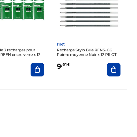
Pilot
e 3 recharges pour
Recharge Stylo Bille RFNS-GG
REEN encre verte x 12
Pointe moyenne Noir x 12 PILOT
9
,91€
Ajouter au panier
Ajouter au
0€
Prix 7,02€