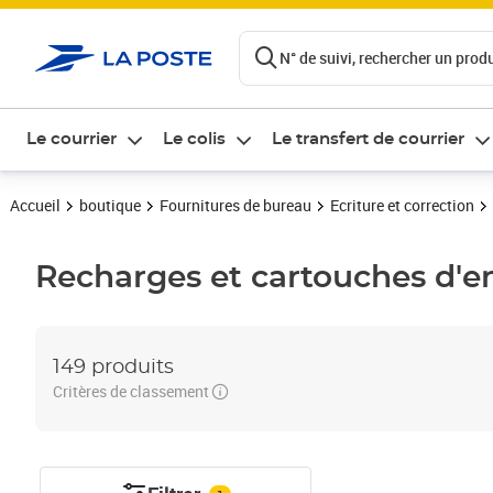
ontenu de la page
N° de suivi, rechercher un produi
Le courrier
Le colis
Le transfert de courrier
Accueil
boutique
Fournitures de bureau
Ecriture et correction
Recharges et cartouches d'e
149 produits
Critères de classement