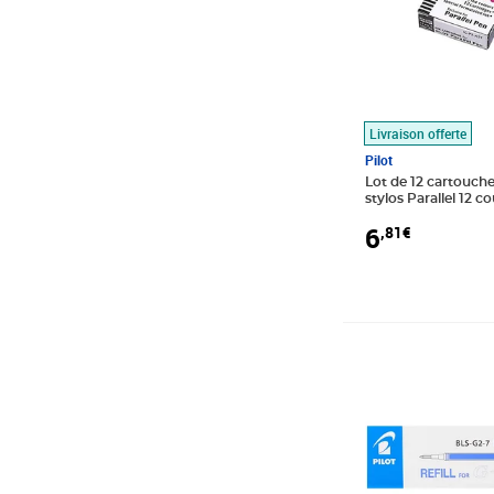
Livraison offerte
Pilot
Lot de 12 cartouch
stylos Parallel 12 c
6
,81€
Prix 18,91€