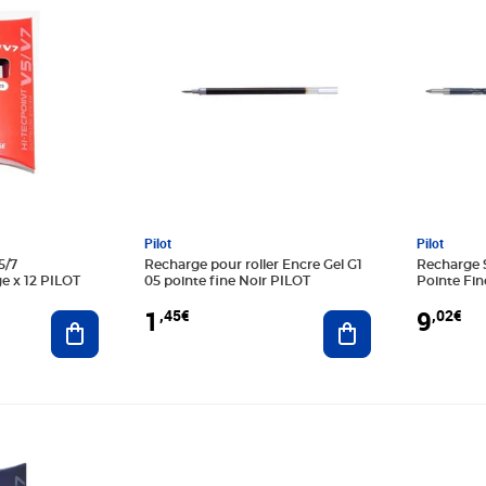
Pilot
Pilot
5/7
Recharge pour roller Encre Gel G1
Recharge 
e x 12 PILOT
05 pointe fine Noir PILOT
Pointe Fin
1
9
,45€
,02€
Ajouter au panier
Ajouter au panier
Prix 20,64€
Prix 6,34