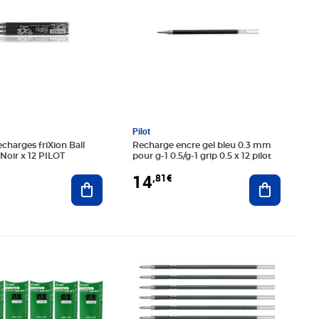
Pilot
echarges friXion Ball
Recharge encre gel bleu 0.3 mm
Noir x 12 PILOT
pour g-1 0.5/g-1 grip 0.5 x 12 pilot
14
,81€
Ajouter au panier
Ajouter au
9€
Prix 9,91€