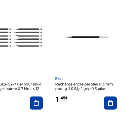
5€
Prix 1,45€
Pilot
LS-G2-7 Gel pour stylo
Recharge encre gel bleu 0.3 mm
el pointe 0 7 Noir x 12
pour g-1 0.5/g-1 grip 0.5 pilot
1
,45€
Ajouter au panier
Ajouter au
€
Prix 7,39€