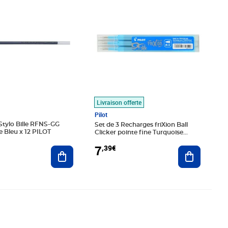
Livraison offerte
Pilot
Stylo Bille RFNS-GG
Set de 3 Recharges friXion Ball
e Bleu x 12 PILOT
Clicker pointe fine Turquoise
PILOT
7
,39€
Ajouter au panier
Ajouter au
€
Prix 14,81€