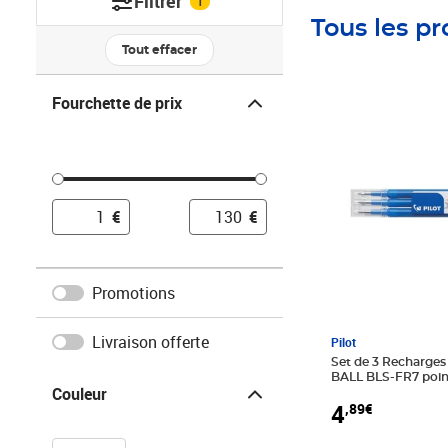
Filtrer
1
Tous les pr
Tout effacer
Fourchette de prix
Fourchette de prix
Prix 4,89€
€
€
Promotions
Livraison offerte
Pilot
Set de 3 Recharges
Couleur
BALL BLS-FR7 poi
Couleur
bleu ciel PILOT
4
,89€