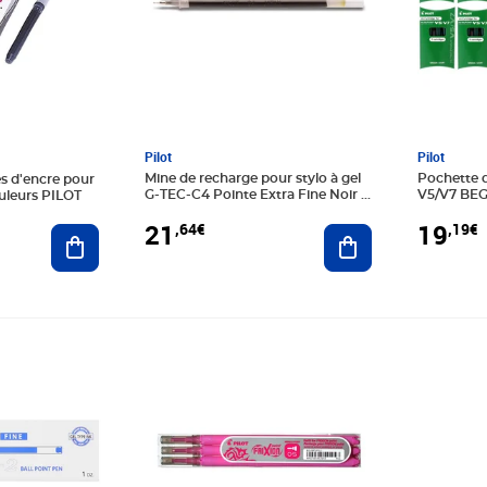
Pilot
Pilot
Mine de recharge pour stylo à gel
Pochette d
es d'encre pour
G-TEC-C4 Pointe Extra Fine Noir x
V5/V7 BEG
ouleurs PILOT
12 PILOT
PILOT
21
19
,64€
,19€
Ajouter au panier
Ajouter au panier
Prix 4,95€
Prix 15,3