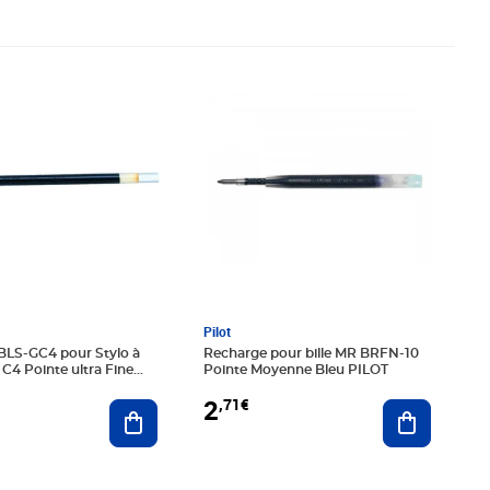
€
Prix 2,71€
Pilot
BLS-GC4 pour Stylo à
Recharge pour bille MR BRFN-10
 C4 Pointe ultra Fine
Pointe Moyenne Bleu PILOT
T
2
,71€
Ajouter au panier
Ajouter au