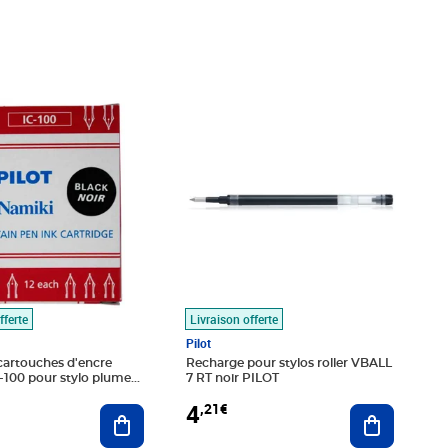
€
Prix 4,21€
fferte
Livraison offerte
Pilot
 cartouches d'encre
Recharge pour stylos roller VBALL
-100 pour stylo plume
7 RT noir PILOT
eu PILOT
4
,21€
Ajouter au panier
Ajouter au