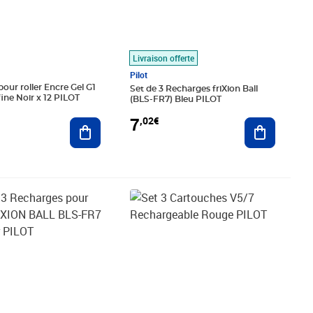
Livraison offerte
Pilot
our roller Encre Gel G1
Set de 3 Recharges friXion Ball
fine Noir x 12 PILOT
(BLS-FR7) Bleu PILOT
7
,02€
Ajouter au panier
Ajouter au
€
Prix 4,32€