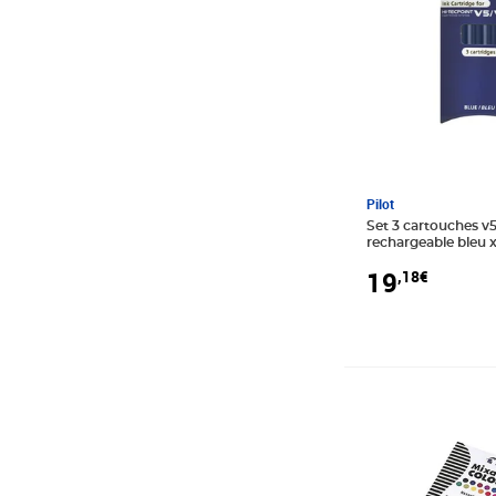
Jpc Creations
Nobo
Sign Diffusion
Wacom
Pilot
Set 3 cartouches v5
rechargeable bleu x 
19
,18€
Prix 6,81€