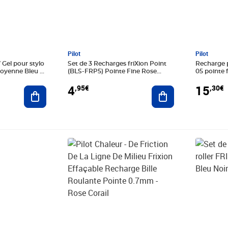
Pilot
Pilot
Gel pour stylo
Set de 3 Recharges friXion Point
Recharge p
Moyenne Bleu x
(BLS-FRP5) Pointe Fine Rose
05 pointe 
PILOT
4
15
,95€
,30€
Ajouter au panier
Ajouter au panier
Prix 7,39€
Prix 7,11