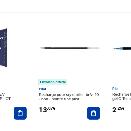
Prix 13,07€
Prix 2,25
Livraison offerte
Pilot
Pilot
5/7
Recharge 
Recharge pour stylo bille - brfv -10
 PILOT
gel G-Tech
- noir - pointe fine pilot
Bleu PILO
2
13
,25€
,07€
Ajouter au panier
Ajouter au panier