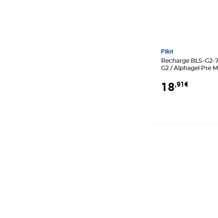
Pilot
Recharge BLS-G2-7 
G2 / Alphagel Pte 
12 PILOT
18
,91€
Prix 6,97€