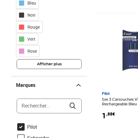
Bleu
Noir
Prix 1,88€
Rouge
Vert
Rose
Afficher plus
Marques
Marques
Pilot
Set 3 Cartouches V
Rechercher...
Rechargeable Bleu
1
,88€
Pilot