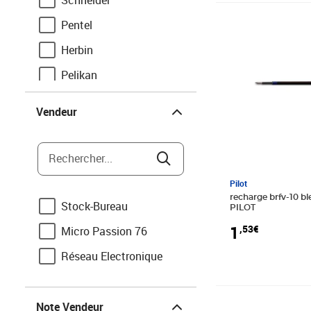
Schneider
Prix 1,53€
Pentel
Herbin
Pelikan
Vendeur
Parker
Vendeur
Uni-Ball
Lamy
Rechercher...
Waterman
Pilot
Monteverde
recharge brfv-10 bl
Stock-Bureau
PILOT
STABILO
1
,53€
Micro Passion 76
Faber-Castell
Réseau Electronique
Tombow
Note Vendeur
Bic
Prix 20,08€
Note Vendeur