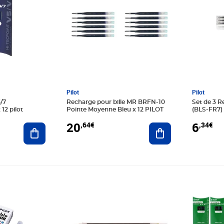
Pilot
Pilot
/7
Recharge pour bille MR BRFN-10
Set de 3 R
12 pilot
Pointe Moyenne Bleu x 12 PILOT
(BLS-FR7) 
20
6
,64€
,34€
Ajouter au panier
Ajouter au panier
Prix 21,64€
Prix 19,1