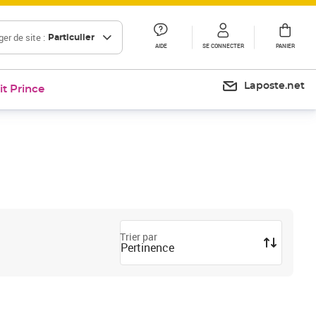
er de site :
Particulier
AIDE
SE CONNECTER
PANIER
Laposte.net
it Prince
Trier par
Pertinence