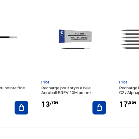
Prix 13,75€
Prix 17,8
Pilot
Pilot
eu pointe fine
Recharge pour stylo à bille
Recharge B
Acroball BRFV-10M pointe
G2 / Alphag
moyenne noir x 12 PILOT
PILOT
13
17
,75€
,85€
Ajouter au panier
Ajouter au panier
Prix 1,45€
Prix 9,02