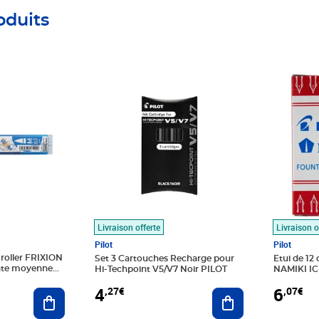
oduits
Prix 4,27€
Prix 6,07
Livraison offerte
Livraison o
Pilot
Pilot
 roller FRIXION
Set 3 Cartouches Recharge pour
Etui de 12
nte moyenne
Hi-Techpoint V5/V7 Noir PILOT
NAMIKI IC
Capless Bl
4
6
,27€
,07€
Ajouter au panier
Ajouter au panier