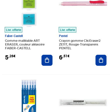
Livr. offerte
Livr. offerte
Faber-Castell
Pentel
Gomme malléable ART
Crayon gomme ClicEraser2
ERASER, couleur aléatoire
ZE11T, Rouge-Transparent
FABER-CASTELL
PENTEL
5
6
,26€
,51€
Ajouter au panier
Ajout
Prix 11,73€
Prix 6,53€