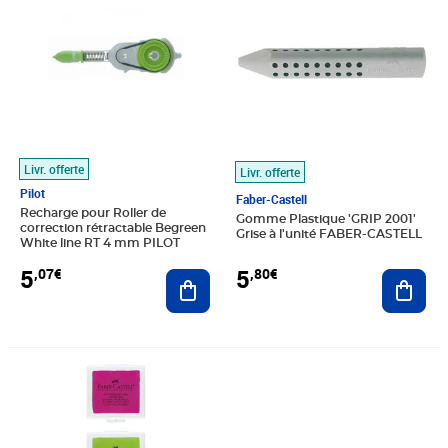
Livr. offerte
Livr. offerte
Pilot
Faber-Castell
Recharge pour Roller de
Gomme Plastique 'GRIP 2001'
correction rétractable Begreen
Grise à l'unité FABER-CASTELL
White line RT 4 mm PILOT
5
5
,07€
,80€
Ajouter au panier
Ajout
Prix 5,26€
Prix 6,51€