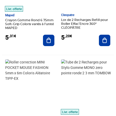
Livr. offerte
Cleopatre
Maped
Lot de 2 Recharges Refill pour
Crayon Gomme Rond 6 75mm
Roller Effac'Encre 360°
Soft-Grip Coloris variés à l'unité
CLÉOPÂTRE
MAPED
5
5
,20€
,31€
Ajout
Ajouter au panier
Prix 4,25€
Prix 4,86€
Livr. offerte