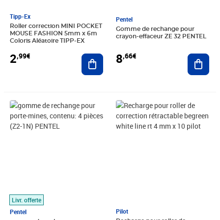
Tipp-Ex
Pentel
Roller correction MINI POCKET
Gomme de rechange pour
MOUSE FASHION 5mm x 6m
crayon-effaceur ZE 32 PENTEL
Coloris Aléatoire TIPP-EX
2
8
,99€
,66€
Ajouter au panier
Ajout
Prix 5,00€
Prix 25,09€
Livr. offerte
Pilot
Pentel