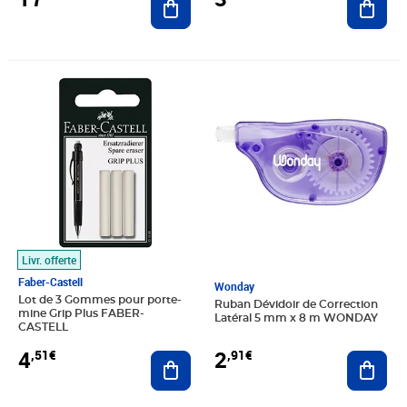
Prix 4,51€
Prix 2,91€
Livr. offerte
Faber-Castell
Wonday
Lot de 3 Gommes pour porte-
Ruban Dévidoir de Correction
mine Grip Plus FABER-
Latéral 5 mm x 8 m WONDAY
CASTELL
2
4
,91€
,51€
Ajout
Ajouter au panier