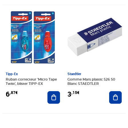
Prix 6,87€
Prix 3,15€
Tipp-Ex
Staedtler
Ruban correcteur 'Micro Tape
Gomme Mars plastic 526 50
Twist', blister TIPP-EX
Blanc STAEDTLER
6
3
,87€
,15€
Ajouter au panier
Ajout
Prix 5,07€
Prix 5,80€