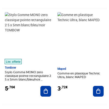
Prix 5,76€
Prix 3,72€
Livr. offerte
Tombow
Maped
Stylo Gomme MONO zero
Gomme en plastique Technic
classique pointe rectangulaire 2
Ultra, blanc MAPED
5 x 5mm blanc/bleu/noir
TOMBOW
3
5
,72€
,76€
Ajout
Ajouter au panier