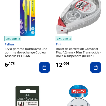
Livr. offerte
Livr. offerte
Pelikan
Pritt
Stylo gomme fourni avec une
Roller de correction Compact
gomme de rechange Couleur
Flex 4,2mm x 10m Translucide -
Assortie PELIKAN
Boîte à suspendre (blister 1
unité)
6
12
,17€
,00€
Ajouter au panier
Ajout
Prix 2,15€
Prix 111,76€