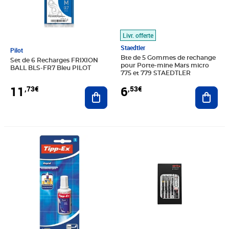
Livr. offerte
Staedtler
Pilot
Bte de 5 Gommes de rechange
Set de 6 Recharges FRIXION
pour Porte-mine Mars micro
BALL BLS-FR7 Bleu PILOT
775 et 779 STAEDTLER
11
6
,73€
,53€
Ajouter au panier
Ajout
Prix 5,90€
Prix 93,60€