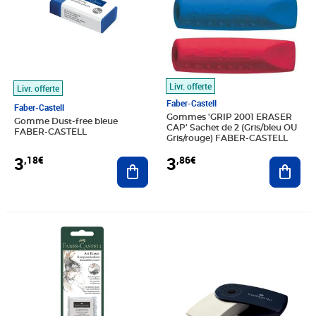
Livr. offerte
Livr. offerte
Faber-Castell
Faber-Castell
Gommes 'GRIP 2001 ERASER
Gomme Dust-free bleue
CAP' Sachet de 2 (Gris/bleu OU
FABER-CASTELL
Gris/rouge) FABER-CASTELL
3
3
,18€
,86€
Ajouter au panier
Ajout
Prix 8,19€
Prix 4,81€