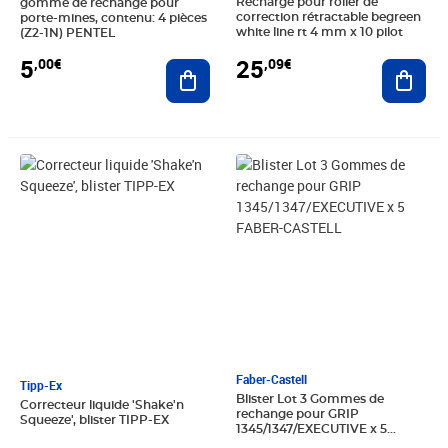
Recharge pour roller de
gomme de rechange pour
correction rétractable begreen
porte-mines, contenu: 4 pièces
white line rt 4 mm x 10 pilot
(Z2-1N) PENTEL
25
5
,09€
,00€
Ajout
Ajouter au panier
Prix 8,50€
Prix 9,49€
Faber-Castell
Tipp-Ex
Blister Lot 3 Gommes de
Correcteur liquide 'Shake'n
rechange pour GRIP
Squeeze', blister TIPP-EX
1345/1347/EXECUTIVE x 5
FABER-CASTELL