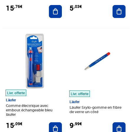
15
5
,76€
,03€
Ajouter au panier
Ajout
Prix 15,09€
Prix 9,99€
Livr. offerte
Livr. offerte
Läufer
Läufer
Gomme électrique avec
Läufer Stylo-gomme en fibre
embout échangeable bleu
de verre un côté
läufer
15
9
,09€
,99€
Ajouter au panier
Ajout