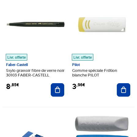
Livr. offerte
Livr. offerte
Faber-Castell
Pilot
Stylo grattoir fibre de verre noir
Gomme spéciale FriXion
30103 FABER-CASTELL
blanche PILOT
8
3
,85€
,96€
Ajouter au panier
Ajout
Prix 3,18€
Prix 3,86€