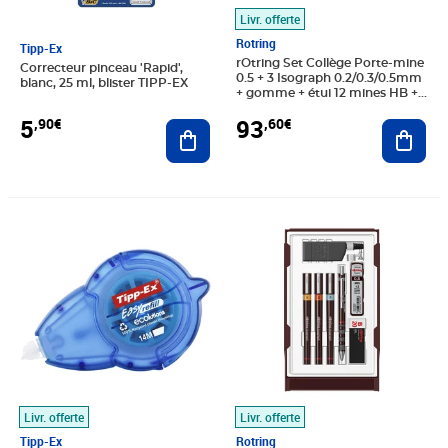
Livr. offerte
Rotring
Tipp-Ex
rOtring Set Collège Porte-mine
Correcteur pinceau 'Rapid',
0.5 + 3 Isograph 0.2/0.3/0.5mm
blanc, 25 ml, blister TIPP-EX
+ gomme + étui 12 mines HB +
flacon encre 23 ml + attache
5
93
,90€
,60€
Ajouter au panier
compas
Ajout
Prix 83,49€
Prix 93,48€
Livr. offerte
Livr. offerte
Tipp-Ex
Rotring