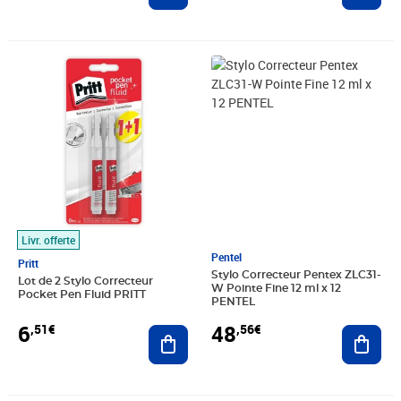
Prix 6,51€
Prix 48,56€
Livr. offerte
Pentel
Pritt
Stylo Correcteur Pentex ZLC31-
Lot de 2 Stylo Correcteur
W Pointe Fine 12 ml x 12
Pocket Pen Fluid PRITT
PENTEL
6
48
,51€
,56€
Ajouter au panier
Ajout