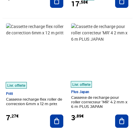
17
,58€
Prix 7,27€
Prix 3,89€
Livr. offerte
Livr. offerte
Plus Japan
Pritt
Cassette de recharge pour
Cassette recharge flex roller de
roller correcteur 'MR' 4 2 mm x
correction 6mm x 12 m pritt
6 m PLUS JAPAN
7
3
,27€
,89€
Ajouter au panier
Ajout