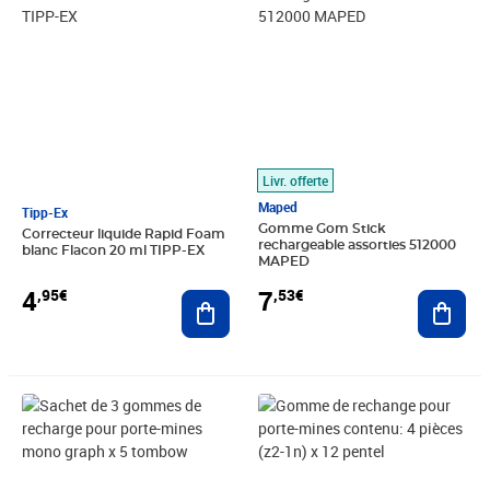
Livr. offerte
Maped
Tipp-Ex
Gomme Gom Stick
Correcteur liquide Rapid Foam
rechargeable assorties 512000
blanc Flacon 20 ml TIPP-EX
MAPED
4
7
,95€
,53€
Ajouter au panier
Ajout
Prix 10,68€
Prix 3,90€