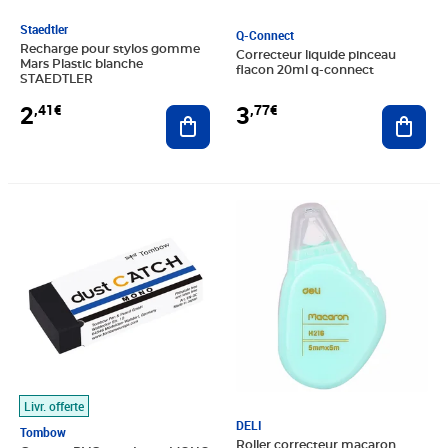
Staedtler
Q-Connect
Recharge pour stylos gomme
Correcteur liquide pinceau
Mars Plastic blanche
flacon 20ml q-connect
STAEDTLER
2
3
,41€
,77€
Ajouter au panier
Ajout
Prix 4,81€
Prix 2,18€
Livr. offerte
DELI
Tombow
Roller correcteur macaron