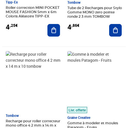
Tipp-Ex
Tombow
Roller correction MINI POCKET
Tube de 2 Recharges pour Stylo
MOUSE FASHION 5mm x 6m
Gomme MONO zero pointe
Coloris Aléatoire TIPP-EX
ronde 2 3 mm TOMBOW
4
4
,25€
,86€
Ajouter au panier
Ajout
Prix 25,34€
Prix 18,51€
Livr. offerte
Tombow
Graine Creative
Recharge pour roller correcteur
Gomme à modeler et moules
mono office 4 2 mm x 14 m x
Patagom - Fruits