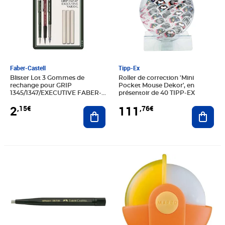
Faber-Castell
Tipp-Ex
Blister Lot 3 Gommes de
Roller de correction 'Mini
rechange pour GRIP
Pocket Mouse Dekor', en
1345/1347/EXECUTIVE FABER-
présentoir de 40 TIPP-EX
CASTELL
2
111
,15€
,76€
Ajouter au panier
Ajout
Prix 63,92€
Prix 6,51€