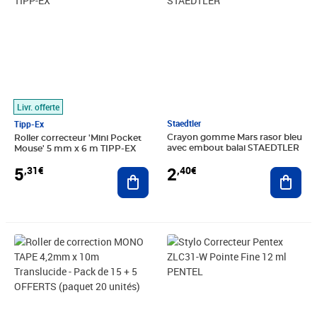
Livr. offerte
Staedtler
Tipp-Ex
Crayon gomme Mars rasor bleu
Roller correcteur 'Mini Pocket
avec embout balai STAEDTLER
Mouse' 5 mm x 6 m TIPP-EX
2
5
,40€
,31€
Ajout
Ajouter au panier
Prix 6,23€
Prix 7,39€