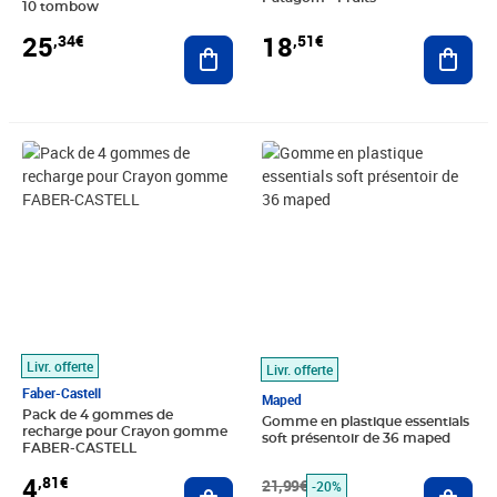
10 tombow
18
25
,51€
,34€
Ajout
Ajouter au panier
Prix 4,81€
Prix barré 21,99€
Prix 17,58€
Livr. offerte
Livr. offerte
Faber-Castell
Maped
Pack de 4 gommes de
Gomme en plastique essentials
recharge pour Crayon gomme
soft présentoir de 36 maped
FABER-CASTELL
4
,81€
Ajouter au panier
21,99€
Ajout
-20%