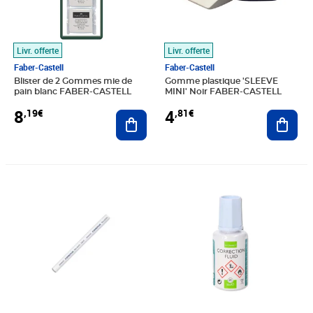
Livr. offerte
Livr. offerte
Faber-Castell
Faber-Castell
Blister de 2 Gommes mie de
Gomme plastique 'SLEEVE
pain blanc FABER-CASTELL
MINI' Noir FABER-CASTELL
8
4
,19€
,81€
Ajouter au panier
Ajout
Prix 2,41€
Prix 3,77€