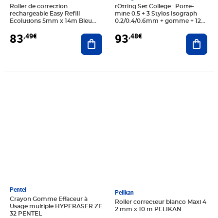
Roller de correction
rOtring Set College : Porte-
rechargeable Easy Refill
mine 0.5 + 3 Stylos Isograph
Ecolutions 5mm x 14m Bleu
0.2/0.4/0.6mm + gomme + 12
translucide - Pack de 15 + 5
mines HB + flacon d'encre 23
83
93
,49€
,48€
OFFERTS (paquet 20 unités)
Ajouter au panier
ml + attache compas
Ajout
Prix 15,76€
Prix 5,03€
Pentel
Pelikan
Crayon Gomme Effaceur à
Roller correcteur blanco Maxi 4
Usage multiple HYPERASER ZE
2 mm x 10 m PELIKAN
32 PENTEL