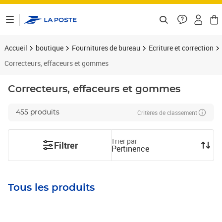
ontenu de la page
Accueil
boutique
Fournitures de bureau
Ecriture et correction
Correcteurs, effaceurs et gommes
Correcteurs, effaceurs et gommes
Critères de classement
455 produits
Trier par
Filtrer
Pertinence
Tous les produits
Prix 8,85€
Prix 3,96€