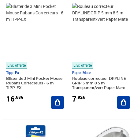
Prix 16,68€
Prix 7,92€
Livr. offerte
Livr. offerte
Tipp-Ex
Paper Mate
Blister de 3 Mini Pocket Mouse
Rouleau correcteur DRYLINE
Rubans Correcteurs - 6 m
GRIP 5 mm 8 5 m
TIPP-EX
Transparent/vert Paper Mate
16
7
,68€
,92€
Ajouter au panier
Ajout
Prix 6,17€
Prix 12,00€