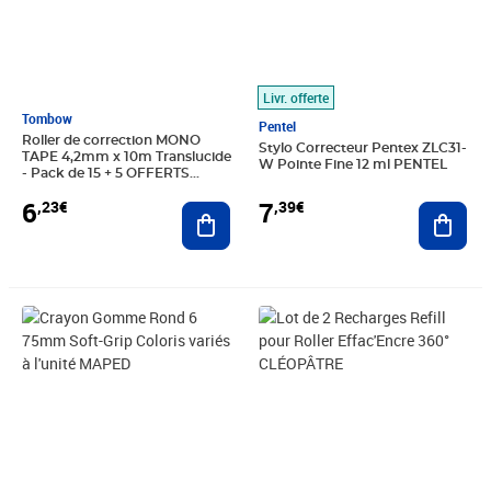
Livr. offerte
Tombow
Pentel
Roller de correction MONO
Stylo Correcteur Pentex ZLC31-
TAPE 4,2mm x 10m Translucide
W Pointe Fine 12 ml PENTEL
- Pack de 15 + 5 OFFERTS
(paquet 20 unités)
7
6
,39€
,23€
Ajout
Ajouter au panier
Prix 5,31€
Prix 5,20€