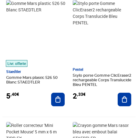
Prix 5,40€
Prix 2,33€
Livr. offerte
Pentel
Staedtler
Stylo porte Gomme ClicEraser2
Gomme Mars plastic 526 50
rechargeable Corps Translucide
Blanc STAEDTLER
Bleu PENTEL
5
2
,40€
,33€
Ajouter au panier
Ajout
Prix 5,31€
Prix 2,40€