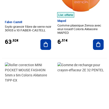
Livr. offerte
Maped
Faber-Castell
Gomme plastique Zenoa avec
Stylo grattoir fibre de verre noir
etui rotatif Coloris Aléatoire
30103 x 10 FABER-CASTELL
MAPED
63
6
,92€
,51€
Ajouter au panier
Ajout
Prix 2,99€
Prix 8,66€