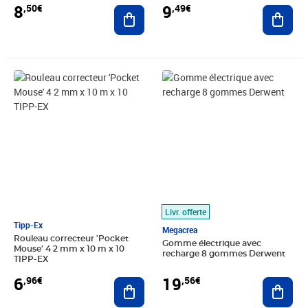
8
9
,50€
,49€
Ajouter au panier
Ajout
Prix 6,96€
Prix 19,56€
Livr. offerte
Tipp-Ex
Megacrea
Rouleau correcteur 'Pocket
Gomme électrique avec
Mouse' 4 2 mm x 10 m x 10
recharge 8 gommes Derwent
TIPP-EX
19
6
,56€
,96€
Ajout
Ajouter au panier