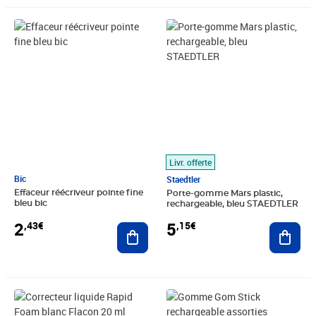
Prix 2,43€
Prix 5,15€
Livr. offerte
Bic
Staedtler
Effaceur réécriveur pointe fine
Porte-gomme Mars plastic,
bleu bic
rechargeable, bleu STAEDTLER
2
5
,43€
,15€
Ajouter au panier
Ajout
Prix 4,95€
Prix 7,53€