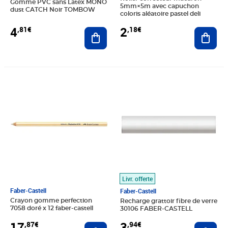
Gomme PVC sans Latex MONO
5mm×5m avec capuchon
dust CATCH Noir TOMBOW
coloris aléatoire pastel deli
4
2
,81€
,18€
Ajouter au panier
Ajout
Prix 17,87€
Prix 3,94€
Livr. offerte
Faber-Castell
Faber-Castell
Crayon gomme perfection
Recharge grattoir fibre de verre
7058 doré x 12 faber-castell
30106 FABER-CASTELL
17
3
,87€
,94€
Ajouter au panier
Ajout