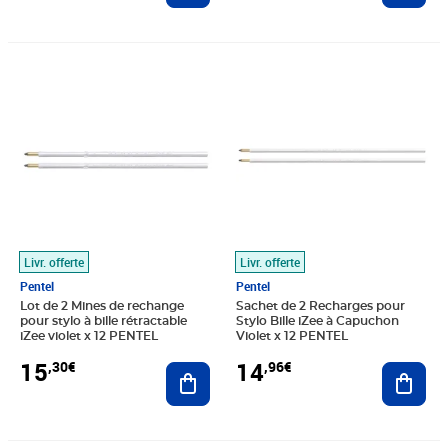
Prix 15,30€
Prix 14,96€
Livr. offerte
Livr. offerte
Pentel
Pentel
Lot de 2 Mines de rechange
Sachet de 2 Recharges pour
pour stylo à bille rétractable
Stylo Bille iZee à Capuchon
iZee violet x 12 PENTEL
Violet x 12 PENTEL
15
14
,30€
,96€
Ajouter au panier
Ajout