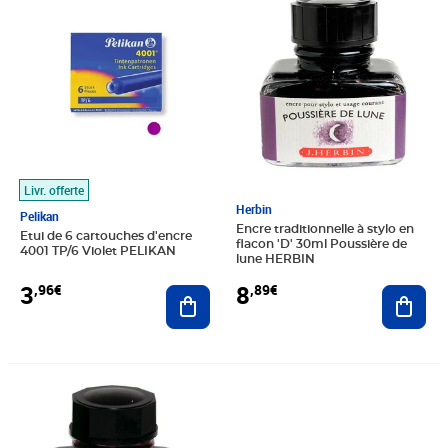
Livr. offerte
Herbin
Pelikan
Encre traditionnelle à stylo en
Etui de 6 cartouches d'encre
flacon 'D' 30ml Poussière de
4001 TP/6 Violet PELIKAN
lune HERBIN
3
8
,96€
,89€
Ajouter au panier
Ajout
Prix 8,89€
Prix 1,06€