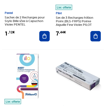
Livr. offerte
Pentel
Pilot
Sachet de 2 Recharges pour
Set de 3 Recharges friXion
Stylo Bille iZee à Capuchon
Point (BLS-FRP5) Pointe
Violet PENTEL
Aiguille Fine Violet PILOT
1
7
,12€
,44€
Ajouter au panier
Ajout
Prix 14,94€
Prix 18,99€
Livr. offerte