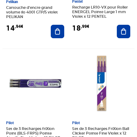
Pentel
Pelikan
Recharge LR10-VX pour Roller
Cartouche d'encre grand
ENERGEL Pointe Large 1 mm
volume ilo 4001 GTP/5 violet
Violet x 12 PENTEL
PELIKAN
18
14
,99€
,94€
Ajout
Ajouter au panier
Prix 62,55€
Prix 60,54€
Pilot
Pilot
Set de 3 Recharges friXion
Set de 3 Recharges FriXion Ball
Point (BLS-FRP5) Pointe
Clicker Pointe Fine Violet x 12