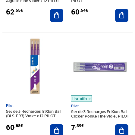
Aiguille Fine Violet x 12 PILOT
PILOT
62
60
,55€
,54€
Ajouter au panier
Ajout
Prix 60,68€
Prix 7,39€
Livr. offerte
Pilot
Pilot
Set de 3 Recharges friXion Ball
Set de 3 Recharges FriXion Ball
(BLS-FR7) Violet x 12 PILOT
Clicker Pointe Fine Violet PILOT
60
7
,68€
,39€
Ajouter au panier
Ajout