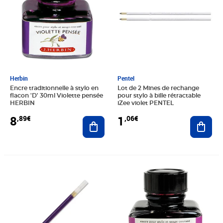
Herbin
Pentel
Encre traditionnelle à stylo en
Lot de 2 Mines de rechange
flacon 'D' 30ml Violette pensée
pour stylo à bille rétractable
HERBIN
iZee violet PENTEL
8
1
,89€
,06€
Ajouter au panier
Ajout
Prix 2,15€
Prix 9,73€