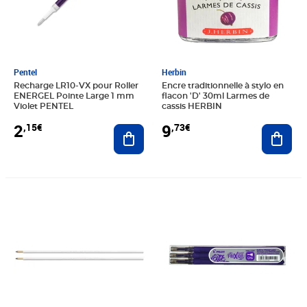
Pentel
Herbin
Recharge LR10-VX pour Roller
Encre traditionnelle à stylo en
ENERGEL Pointe Large 1 mm
flacon 'D' 30ml Larmes de
Violet PENTEL
cassis HERBIN
2
9
,15€
,73€
Ajouter au panier
Ajout
Prix 1,12€
Prix 7,44€