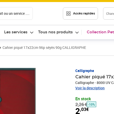
t ou un service ....
Chang
Accès rapides
Les services
Tous nos produits
Collection Pet
Cahier piqué 17x22cm 96p séyès 90g CALLIGRAPHE
Prix barré 2,26 €
Prix 2,03€
Calligraphe
Cahier piqué 1
Calligraphe - 8000 UV C
Voir la description
En stock
2,26 €
-10%
2
,03€