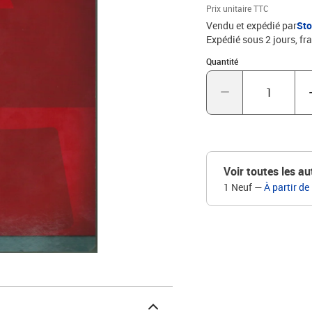
Prix unitaire TTC
Vendu et expédié par
St
Expédié sous 2 jours, fra
Quantité : 1
Quantité
Voir toutes les au
1 Neuf
—
À partir de