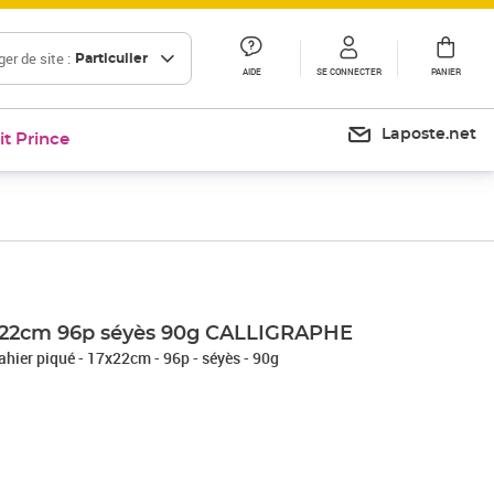
er de site :
Particulier
AIDE
SE CONNECTER
PANIER
Laposte.net
it Prince
Prix 12,00€
7x22cm 96p séyès 90g CALLIGRAPHE
ahier piqué - 17x22cm - 96p - séyès - 90g