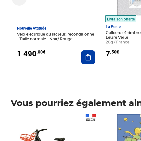
Livraison offerte
La Poste
Nouvelle Attitude
Collector 4 timbres
Vélo électrique du facteur, reconditionné
Lettre Verte
- Taille normale - Noir/ Rouge
20g / France
1 490
7
,00€
,50€
Ajouter au panier
Vous pourriez également ai
Prix 1 490,00€
Prix 7,50€