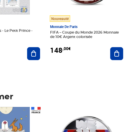
Nouveauté
Monnaie De Paris
 - Le Petit Prince -
FIFA – Coupe du Monde 2026 Monnaie
de 10€ Argent colorisée
148
,00€
Ajouter au panier
Ajoute
mer
Prix 148,00€