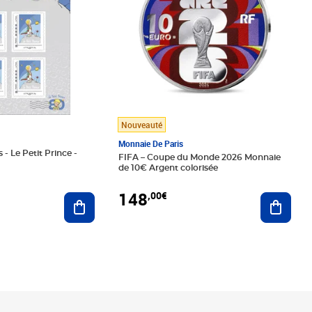
Nouveauté
Monnaie De Paris
 - Le Petit Prince -
FIFA – Coupe du Monde 2026 Monnaie
de 10€ Argent colorisée
148
,00€
Ajouter au panier
Ajoute