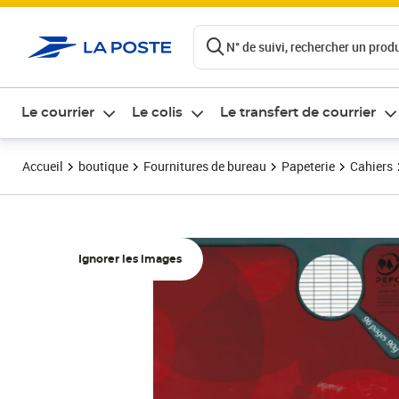
ontenu de la page
N° de suivi, rechercher un produi
Le courrier
Le colis
Le transfert de courrier
Accueil
boutique
Fournitures de bureau
Papeterie
Cahiers
Ignorer les images