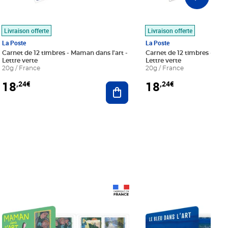
Livraison offerte
Livraison offerte
La Poste
La Poste
Carnet de 12 timbres - Maman dans l'art -
Carnet de 12 timbres - Le bl
Lettre verte
Lettre verte
20g / France
20g / France
18
18
,24€
,24€
r au panier
Ajouter au panier
Prix 18,24€
Prix 18,24€