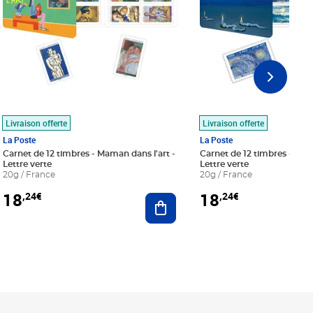
Livraison offerte
Livraison offerte
La Poste
La Poste
Carnet de 12 timbres - Maman dans l'art -
Carnet de 12 timbres - Le bl
Lettre verte
Lettre verte
20g / France
20g / France
18
18
,24€
,24€
r au panier
Ajouter au panier