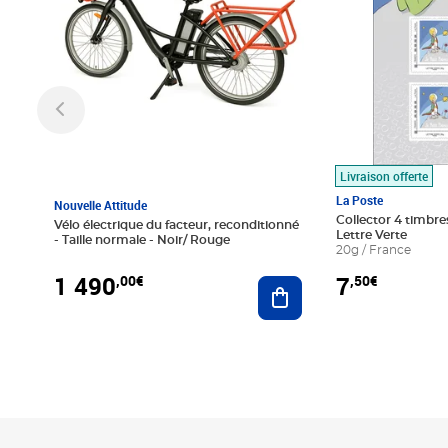
Livraison offerte
La Poste
Nouvelle Attitude
Collector 4 timbres
Vélo électrique du facteur, reconditionné
Lettre Verte
- Taille normale - Noir/ Rouge
20g / France
1 490
7
,00€
,50€
Ajouter au panier