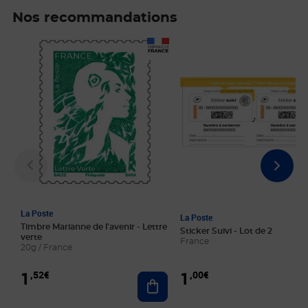
Nos recommandations
Prix 1,52€
Prix 1,00€
La Poste
La Poste
Timbre Marianne de l'avenir - Lettre
Sticker Suivi - Lot de 2
verte
France
20g / France
1
1
,52€
,00€
Ajouter au panier