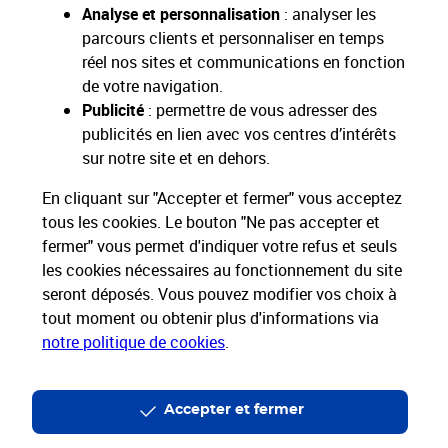
Analyse et personnalisation
: analyser les
parcours clients et personnaliser en temps
réel nos sites et communications en fonction
de votre navigation.
Restons connectés
Publicité
: permettre de vous adresser des
publicités en lien avec vos centres d’intérêts
Nos Services
sur notre site et en dehors.
En cliquant sur "Accepter et fermer" vous acceptez
Nos Produits
tous les cookies. Le bouton "Ne pas accepter et
fermer" vous permet d'indiquer votre refus et seuls
Nos Tarifs
les cookies nécessaires au fonctionnement du site
seront déposés. Vous pouvez modifier vos choix à
La Poste vous accompagne
tout moment ou obtenir plus d'informations via
notre politique de cookies
.
Professionnels
Entreprises et Collectivités
La Poste Groupe
La Poste recrute
Accepter et fermer