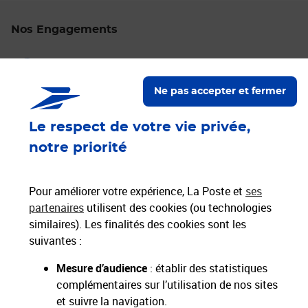
Nos Engagements
Proche de vous
Localiser un bureau de poste
Ne pas accepter et fermer
Paiements 100% sécurisés
Le respect de votre vie privée,
notre priorité
Livraison offerte dès 25€ d'achat
Hors livres et hors produits marketplace
Pour améliorer votre expérience, La Poste et
ses
partenaires
utilisent des cookies (ou technologies
similaires). Les finalités des cookies sont les
Nos engagements
suivantes :
sociétaux et environnementaux
Mesure d’audience
: établir des statistiques
complémentaires sur l’utilisation de nos sites
Toutes nos applications
Applications La Poste
et suivre la navigation.