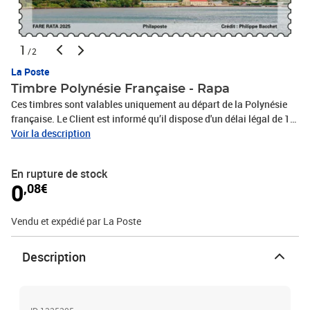
1
/2
La Poste
Timbre Polynésie Française - Rapa
Ces timbres sont valables uniquement au départ de la Polynésie
française. Le Client est informé qu’il dispose d'un délai légal de 14
jours à compter de la date de réception de sa commande pour se
Voir la description
rétracter en contactant le service client par la rubrique «Aide et
Contact» sur le Site ou en envoyant le formulaire de rétractation
En rupture de stock
figurant en annexe 1 des CGV par voie postale : Service Client
0
,08€
Internet - La Boutique - 99 999 La Poste Cedex
Vendu et expédié par La Poste
Description