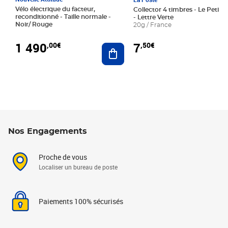
Vélo électrique du facteur,
Collector 4 timbres - Le Petit P
reconditionné - Taille normale -
- Lettre Verte
Noir/ Rouge
20g / France
1 490
7
,00€
,50€
Ajouter au panier
Nos Engagements
Proche de vous
Localiser un bureau de poste
Paiements 100% sécurisés