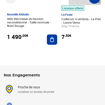
Livraison offerte
Nouvelle Attitude
La Poste
Vélo électrique du facteur,
Collector 4 timbres - Le Petit P
reconditionné - Taille normale -
- Lettre Verte
Noir/ Rouge
20g / France
1 490
7
,00€
,50€
Ajouter au panier
Nos Engagements
Proche de vous
Localiser un bureau de poste