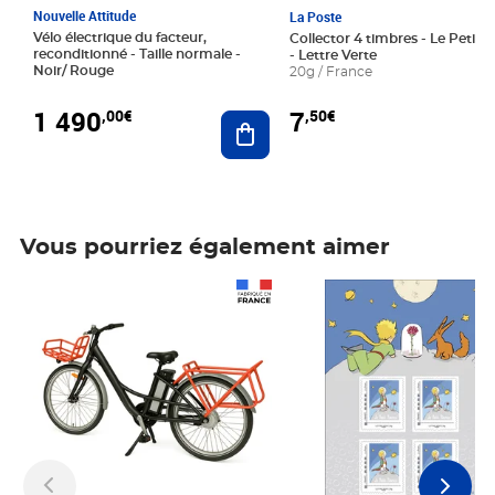
Nouvelle Attitude
La Poste
Vélo électrique du facteur,
Collector 4 timbres - Le Petit P
reconditionné - Taille normale -
- Lettre Verte
Noir/ Rouge
20g / France
1 490
7
,00€
,50€
Ajouter au panier
Vous pourriez également aimer
Prix 1 490,00€
Prix 7,50€