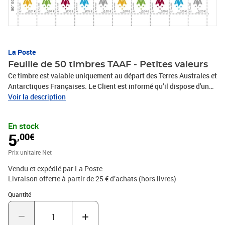
La Poste
Feuille de 50 timbres TAAF - Petites valeurs
Ce timbre est valable uniquement au départ des Terres Australes et
Antarctiques Françaises. Le Client est informé qu’il dispose d'un
délai légal de 14 jours à compter de la date de réception de sa
Voir la description
commande pour se rétracter en contactant le service client par la
rubrique «Aide et Contact» sur le Site ou en envoyant le formulaire
En stock
de rétractation figurant en annexe 1 des CGV par voie postale :
5
,00€
Service Client Internet - La Boutique - 99 999 La Poste Cedex
Prix unitaire Net
Vendu et expédié par La Poste
Livraison offerte à partir de 25 € d’achats (hors livres)
Quantité : 1
Quantité