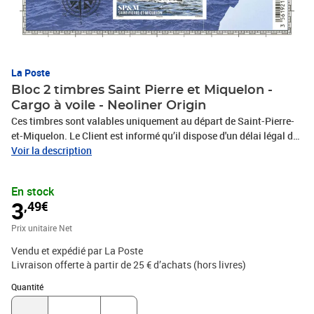
La Poste
Bloc 2 timbres Saint Pierre et Miquelon -
Cargo à voile - Neoliner Origin
Ces timbres sont valables uniquement au départ de Saint-Pierre-
et-Miquelon. Le Client est informé qu’il dispose d'un délai légal de
14 jours à compter de la date de réception de sa commande pour
Voir la description
se rétracter en contactant le service client par la rubrique «Aide et
Contact» sur le Site ou en envoyant le formulaire de rétractation
En stock
figurant en annexe 1 des CGV par voie postale : Service Client
3
,49€
Internet - La Boutique - 99 999 La Poste Cedex
Prix unitaire Net
Vendu et expédié par La Poste
Livraison offerte à partir de 25 € d’achats (hors livres)
Quantité : 1
Quantité