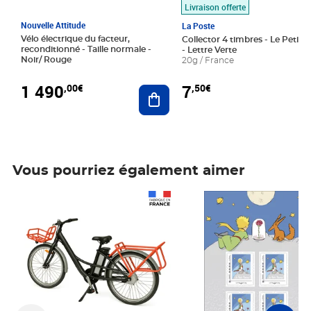
Livraison offerte
Nouvelle Attitude
La Poste
Vélo électrique du facteur,
Collector 4 timbres - Le Petit P
reconditionné - Taille normale -
- Lettre Verte
Noir/ Rouge
20g / France
1 490
7
,00€
,50€
Ajouter au panier
Vous pourriez également aimer
Prix 1 490,00€
Prix 7,50€