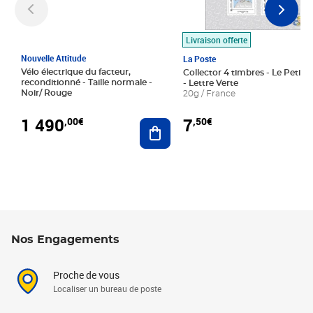
Livraison offerte
Nouvelle Attitude
La Poste
Vélo électrique du facteur,
Collector 4 timbres - Le Petit P
reconditionné - Taille normale -
- Lettre Verte
Noir/ Rouge
20g / France
1 490
7
,00€
,50€
Ajouter au panier
Nos Engagements
Proche de vous
Localiser un bureau de poste