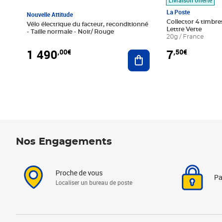
La Poste
Nouvelle Attitude
Collector 4 timbres
Vélo électrique du facteur, reconditionné
Lettre Verte
- Taille normale - Noir/ Rouge
20g / France
1 490
7
,00€
,50€
Ajouter au panier
Nos Engagements
Proche de vous
Pa
Localiser un bureau de poste