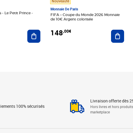
Nouveauté
Monnaie De Paris
 - Le Petit Prince -
FIFA – Coupe du Monde 2026 Monnaie
de 10€ Argent colorisée
148
,00€
Ajouter au panier
Ajoute
Livraison offerte dès 2
iements 100% sécurisés
Hors livres et hors produit
marketplace