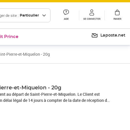
er de site :
Particulier
AIDE
SE CONNECTER
PANIER
Laposte.net
it Prince
int-Pierre-et-Miquelon - 20g
ierre-et-Miquelon - 20g
 départ de Saint-Pierre-et-Miquelon. Le Client est
un délai légal de 14 jours à compter de la date de réception de
acter en contactant le service client par la rubrique «Aide et
en envoyant le formulaire de rétractation figurant en annexe 1
 : Service Client Internet - La Boutique - 99 999 La Poste