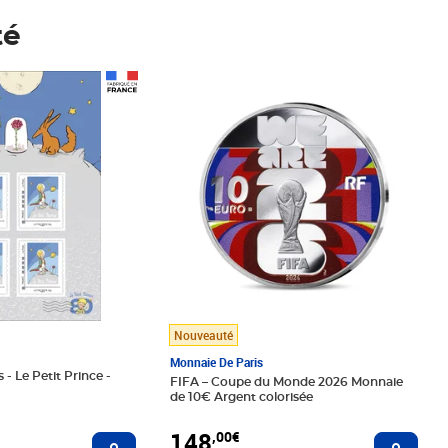
té
Prix 148,00€
Nouveauté
Monnaie De Paris
 - Le Petit Prince -
FIFA – Coupe du Monde 2026 Monnaie
de 10€ Argent colorisée
148
,00€
Ajouter au panier
Ajoute