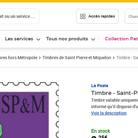
t ou un service ....
Chang
Accès rapides
Les services
Tous nos produits
Collection Pet
res hors Métropole
Timbres de Saint Pierre et Miquelon
Timbre - Sa
Prix 2,25€
La Poste
Timbre - Saint-P
Timbre valable uniquement au
informé qu’il dispose d'
sa commande pour se rétr
Voir la description
Contact» sur le Site ou 
des CGV par voie postale
En stock
Cedex
,25€