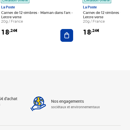
La Poste
La Poste
Carnet de 12 timbres - Maman dans l'art -
Carnet de 12 timbres - Le bl
Lettre verte
Lettre verte
20g / France
20g / France
18
18
,24€
,24€
r au panier
Ajouter au panier
5€ d'achat
Nos engagements
s
sociétaux et environnementaux
Linkedin
Instagram
X
Tiktok
Facebook
Youtube
Threads