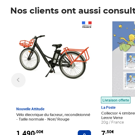
Nos clients ont aussi consul
Prix 1 490,00€
Prix 7,50€
Livraison offerte
La Poste
Nouvelle Attitude
Collector 4 timbres
Vélo électrique du facteur, reconditionné
Lettre Verte
- Taille normale - Noir/ Rouge
20g / France
1 490
7
,00€
,50€
Ajouter au panier