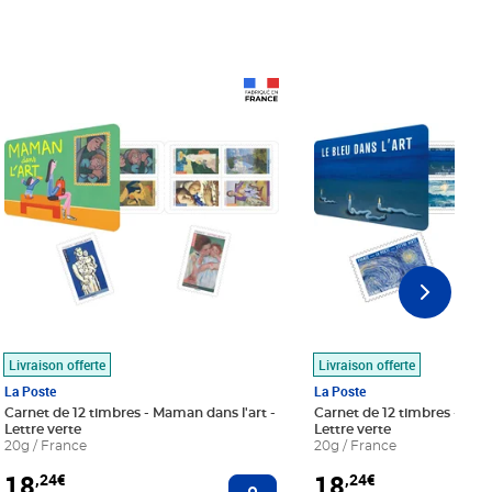
Prix 18,24€
Prix 18,24€
Livraison offerte
Livraison offerte
La Poste
La Poste
Carnet de 12 timbres - Maman dans l'art -
Carnet de 12 timbres - Le bl
Lettre verte
Lettre verte
20g / France
20g / France
18
18
,24€
,24€
r au panier
Ajouter au panier