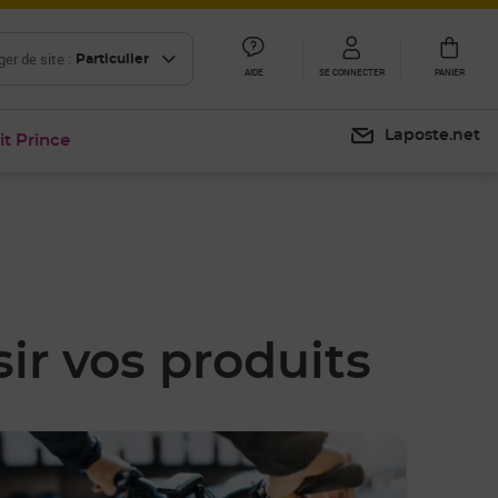
er de site :
Particulier
AIDE
SE CONNECTER
PANIER
Laposte.net
it Prince
ir vos produits