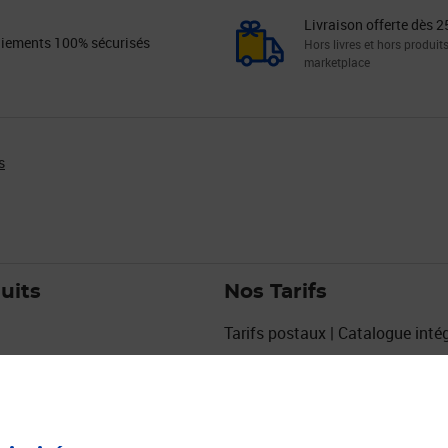
Livraison offerte dès 2
iements 100% sécurisés
Hors livres et hors produit
marketplace
s
uits
Nos Tarifs
Tarifs postaux | Catalogue intég
Grille de tarifs Courrier
Grille de tarifs Colis
urs
Affiches tarifaires courrier colis
eux
Tarifs La Poste 2027