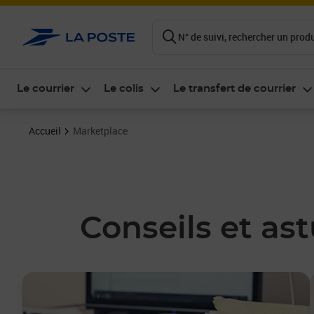
ontenu de la page
N° de suivi, rechercher un produi
Le courrier
Le colis
Le transfert de courrier
Accueil
Marketplace
Conseils et as