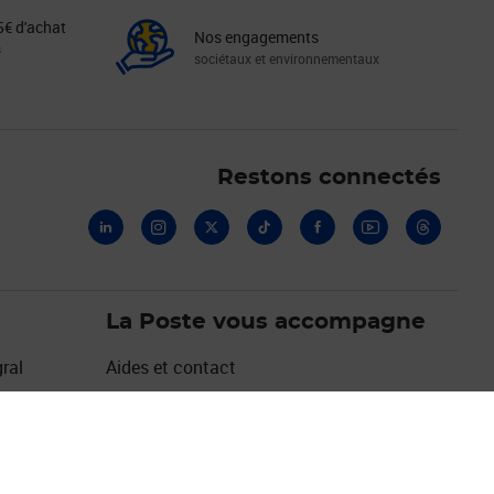
5€ d'achat
Nos engagements
s
sociétaux et environnementaux
Linkedin
Instagram
X
Tiktok
Facebook
Youtube
Threads
Restons connectés
La Poste vous accompagne
ral
Aides et contact
Les avantages de Mon Compte La Poste
Espace sourds et malentendants
Emplois et carrières des métiers bancaires
Emplois et carrières autres métiers