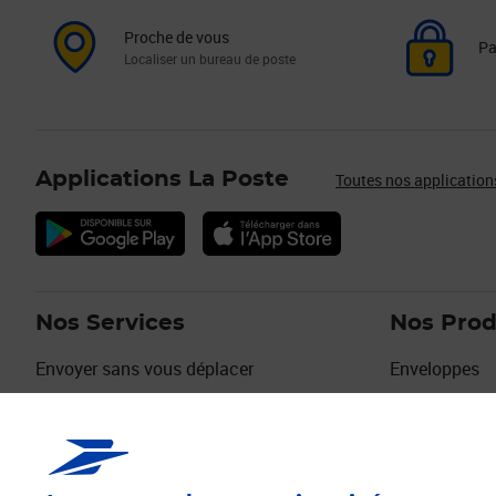
Proche de vous
Pa
Localiser un bureau de poste
Applications La Poste
Toutes nos application
Nos Services
Nos Prod
Envoyer sans vous déplacer
Enveloppes
Envois urgents
Timbres
Déménagement, Absence
Emballages
Services Seniors
Collectionne
Digiposte
Cartes de vo