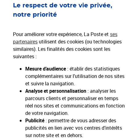
Le respect de votre vie privée,
Paiements 100% sécurisés
notre priorité
Livraison offerte dès 25€ d'achat
Hors livres et hors produits marketplace
Pour améliorer votre expérience, La Poste et
ses
partenaires
utilisent des cookies (ou technologies
similaires). Les finalités des cookies sont les
Nos engagements
suivantes :
sociétaux et environnementaux
Mesure d’audience
: établir des statistiques
complémentaires sur l’utilisation de nos sites
Toutes nos applications
Applications La Poste
et suivre la navigation.
Analyse et personnalisation
: analyser les
parcours clients et personnaliser en temps
réel nos sites et communications en fonction
de votre navigation.
Restons connectés
Publicité
: permettre de vous adresser des
publicités en lien avec vos centres d’intérêts
Nos Services
sur notre site et en dehors.