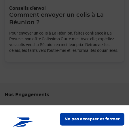
Conseils d'envoi
Comment envoyer un colis à La
Réunion ?
Pour envoyer un colis à La Réunion, faîtes confiance à La
Poste et son offre Colissimo Outre-mer. Avec elle, expédiez
vos colis vers La Réunion en meilleur prix. Retrouvez les
délais, les tarifs vers l’outre-mer et les formalités douanières.
Nos Engagements
Proche de vous
Localiser un bureau de poste
Ne pas accepter et fermer