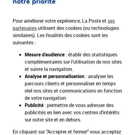
notre priorité
Livraison offerte dès 25€ d'achat
Hors livres et hors produits marketplace
Pour améliorer votre expérience, La Poste et
ses
partenaires
utilisent des cookies (ou technologies
similaires). Les finalités des cookies sont les
Nos engagements
suivantes :
sociétaux et environnementaux
Mesure d’audience
: établir des statistiques
complémentaires sur l’utilisation de nos sites
Toutes nos applications
Applications La Poste
et suivre la navigation.
Analyse et personnalisation
: analyser les
parcours clients et personnaliser en temps
réel nos sites et communications en fonction
de votre navigation.
Restons connectés
Publicité
: permettre de vous adresser des
publicités en lien avec vos centres d’intérêts
Nos Services
sur notre site et en dehors.
En cliquant sur "Accepter et fermer" vous acceptez
Nos Produits