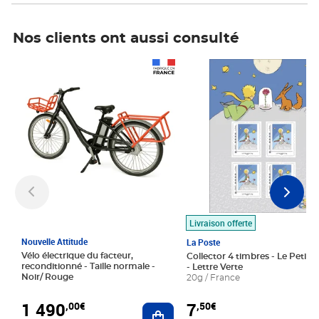
Nos clients ont aussi consulté
Prix 1 490,00€
Prix 7,50€
Livraison offerte
Nouvelle Attitude
La Poste
Vélo électrique du facteur,
Collector 4 timbres - Le Petit P
reconditionné - Taille normale -
- Lettre Verte
Noir/ Rouge
20g / France
1 490
7
,00€
,50€
Ajouter au panier