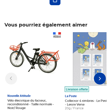
Vous pourriez également aimer
Prix 1 490,00€
Prix 7,50€
Livraison offerte
Nouvelle Attitude
La Poste
Vélo électrique du facteur,
Collector 4 timbres - Le Petit P
reconditionné - Taille normale -
- Lettre Verte
Noir/ Rouge
20g / France