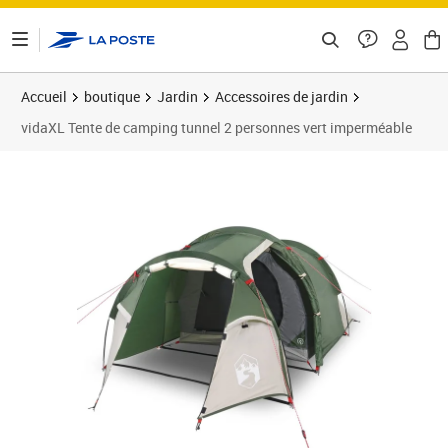
ontenu de la page
Accueil
boutique
Jardin
Accessoires de jardin
vidaXL Tente de camping tunnel 2 personnes vert imperméable
Prix barré 79,99 €
Prix 69,20€