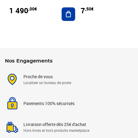
1 490
7
,00€
,50€
Ajouter au panier
Nos Engagements
Proche de vous
Localiser un bureau de poste
Paiements 100% sécurisés
Livraison offerte dès 25€ d'achat
Hors livres et hors produits marketplace