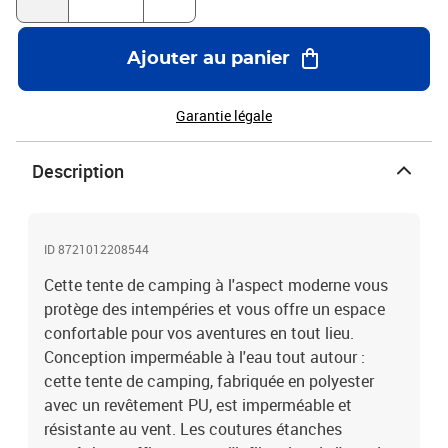
la porte à fermeture éclair permet un accès facile. Vous pouvez
l’enrouler et la fixer à l’aide des bascules de porte. Elle favorise
également la circulation de l’air et fournit beaucoup de lumière
Ajouter au panier
naturelle. Attention :Tenir toutes les flammes et les sources de
chaleur loin du tissu de ce produit.Couleur : vertMatériau de la
tente : polyester 185T avec revêtement de PUMatériau de la maille
Garantie légale
: polyester 68DMatériau du plancher : PEDimensions de la tente
intérieure : 205 x 120 x 96 cm (L x l x H)Dimensions extérieures de
Description
la tente : 360 x 130 x 105 cm (L x l x H)Dimensions de l'emballage :
46,5 x 14 x 14 cm (L x l x H)Capacité de couchage : 2 personnes
Type de tente : tente de camping, tente tunnel Poids : 3,4 kgForme :
tunnelNombre de portes : 1Avec double fermeture éclair Avec un E-
ID 8721012208544
portAvec braguette amovible Assemblage requis : ouiLa livraison
contient :1 x tente1 x tente à double toit1 x sac de transport
Cette tente de camping à l'aspect moderne vous
protège des intempéries et vous offre un espace
confortable pour vos aventures en tout lieu.
Conception imperméable à l'eau tout autour :
cette tente de camping, fabriquée en polyester
avec un revêtement PU, est imperméable et
résistante au vent. Les coutures étanches