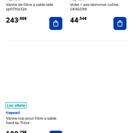
Vanne de filtre a sable side
Volet + axe skimmer cofies
sp0710x32e
SKX6598
243
44
,96€
,54€
Ajouter au panier
Ajout
Prix 180,29€
Livr. offerte
Hayward
Vanne top pour filtre a sable
hwd sp 714te -
,29€
Ajouter au panier