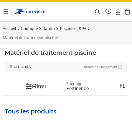
ontenu de la page
Accueil
boutique
Jardin
Piscine et SPA
Matériel de traitement piscine
Matériel de traitement piscine
Critères de classement
11 produits
Trier par
Filtrer
Pertinence
Tous les produits
Prix 83,92€
Prix 18,01€