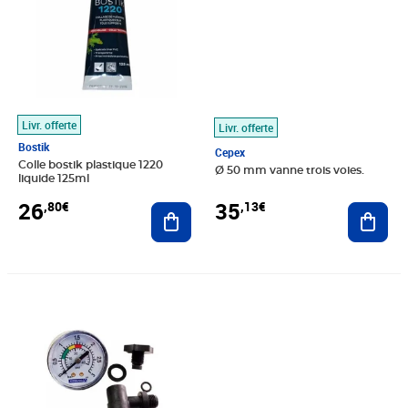
Livr. offerte
Livr. offerte
Bostik
Cepex
Colle bostik plastique 1220
Ø 50 mm vanne trois voies.
liquide 125ml
26
35
,80€
,13€
Ajouter au panier
Ajout
Prix 52,62€
Prix 334,65€