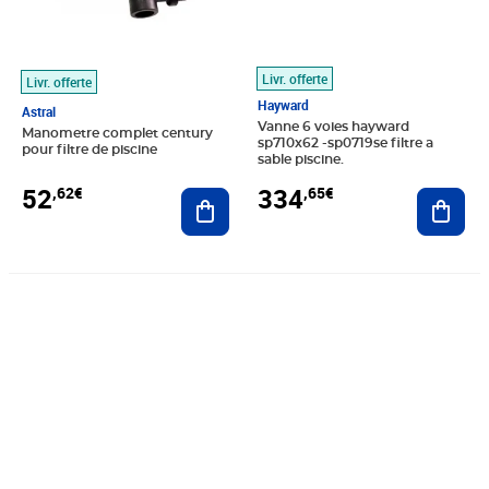
Livr. offerte
Livr. offerte
Hayward
Astral
Vanne 6 voies hayward
Manometre complet century
sp710x62 -sp0719se filtre a
pour filtre de piscine
sable piscine.
52
334
,62€
,65€
Ajouter au panier
Ajout
Prix 38,68€
Prix 302,38€