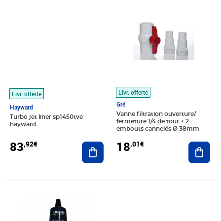
Livr. offerte
Livr. offerte
Gré
Hayward
Vanne filtration ouverture/
Turbo jet liner sp1450tve
fermeture 1/4 de tour + 2
hayward
embouts cannelés Ø 38mm
83
18
,92€
,01€
Ajouter au panier
Ajout
Prix 26,80€
Prix 35,13€