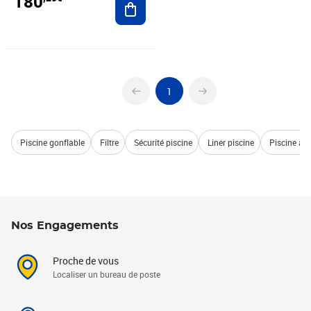
180
1
Piscine gonflable
Filtre
Sécurité piscine
Liner piscine
Piscine au
Nos Engagements
Proche de vous
Localiser un bureau de poste