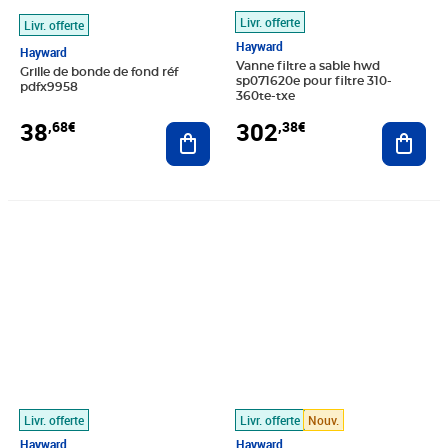
Livr. offerte
Livr. offerte
Hayward
Hayward
Vanne filtre a sable hwd
Grille de bonde de fond réf
sp071620e pour filtre 310-
pdfx9958
360te-txe
38
302
,68€
,38€
Ajouter au panier
Ajout
Prix 243,96€
Prix 44,54€
Livr. offerte
Livr. offerte
Nouv.
Hayward
Hayward